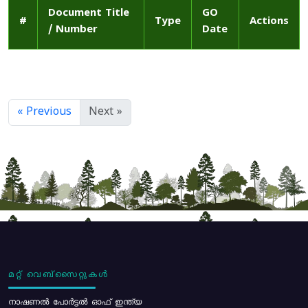
Document Title
GO
#
Type
Actions
/ Number
Date
« Previous
Next »
മറ്റ് വെബ്സൈറ്റുകൾ
നാഷണൽ പോർട്ടൽ ഓഫ് ഇന്ത്യ