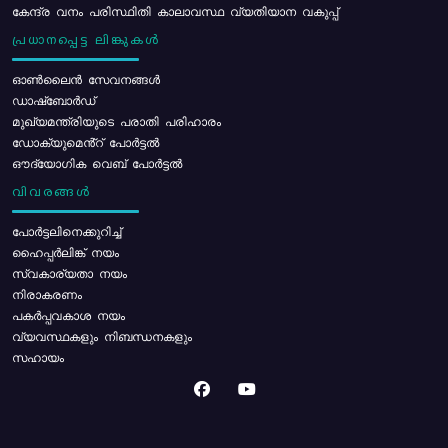
കേന്ദ്ര വനം പരിസ്ഥിതി കാലാവസ്ഥ വ്യതിയാന വകുപ്പ്
പ്രധാനപ്പെട്ട ലിങ്കുകൾ
ഓൺലൈൻ സേവനങ്ങൾ
ഡാഷ്ബോർഡ്
മുഖ്യമന്ത്രിയുടെ പരാതി പരിഹാരം
ഡോക്യുമെൻ്റ് പോർട്ടൽ
ഔദ്യോഗിക വെബ് പോർട്ടൽ
വിവരങ്ങൾ
പോര്‍ട്ടലിനെക്കുറിച്ച്
ഹൈപ്പർലിങ്ക് നയം
സ്വകാര്യതാ നയം
നിരാകരണം
പകർപ്പവകാശ നയം
വ്യവസ്ഥകളും നിബന്ധനകളും
സഹായം