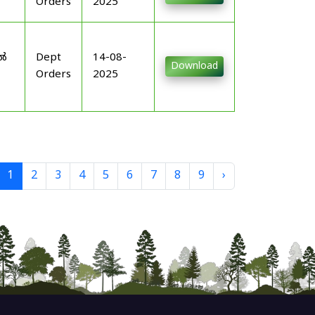
Orders
2025
-
ിൽ
Dept
14-08-
Download
Orders
2025
1
2
3
4
5
6
7
8
9
›