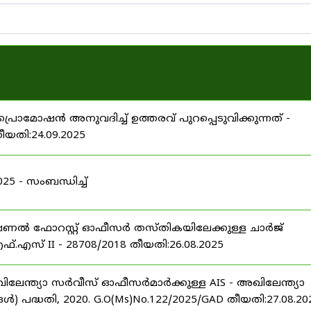
പ്രൊമോഷൻ അനുവദിച്ച് ഉത്തരവ് പുറപ്പെടുവിക്കുന്നത് -
തീയതി:24.09.2025
 - സംബന്ധിച്ച്
ഷണൽ ഫോറസ്റ്റ് ഓഫീസർ തസ്തികയിലേക്കുള്ള ചാർജ്
്.എസ് II - 28708/2018 തീയതി:26.08.2025
ിലേന്ത്യാ സർവീസ് ഓഫീസർമാർക്കുള്ള AIS - അഖിലേന്ത്യാ
പദ്ധതി, 2020. G.O(Ms)No.122/2025/GAD തീയതി:27.08.20