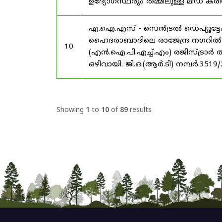
ഉദ്യോഗസ്ഥരും തമ്മിലുള്ള മിഡ
എ.ഐ.എസ് - സെൻട്രൽ ഡെപ്യൂട്ടേഷ
ഹൈദരാബാദിലെ രാജേന്ദ്ര നഗറിൽ നാഷണ
10
(എൻ.ഐ.പി.എച്ച്.എം) രജിസ്ട്രാർ
ഒഴിവായി. ജി.ഒ.(ആർ.ടി) നമ്പർ.3519
Showing
1
to
10
of
89
results