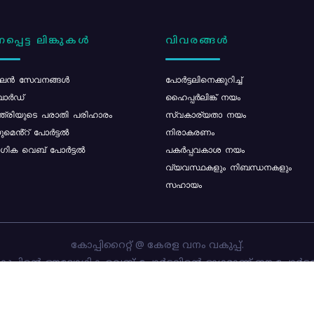
പ്പെട്ട ലിങ്കുകൾ
വിവരങ്ങൾ
ൻ സേവനങ്ങൾ
പോര്‍ട്ടലിനെക്കുറിച്ച്
ോർഡ്
ഹൈപ്പർലിങ്ക് നയം
്ത്രിയുടെ പരാതി പരിഹാരം
സ്വകാര്യതാ നയം
മെൻ്റ് പോർട്ടൽ
നിരാകരണം
ിക വെബ് പോർട്ടൽ
പകർപ്പവകാശ നയം
വ്യവസ്ഥകളും നിബന്ധനകളും
സഹായം
കോപ്പിറൈറ്റ് @ കേരള വനം വകുപ്പ്.
പ്പിന്റെ ഔദ്യോഗിക വെബ്-പോർട്ടലിന്റെ ഭാഗമാണ് ഈ പോർട്ട
ത്തിന്റെ ഉടമസ്ഥാവകാശം കേരള വനം വകുപ്പിനാണ്. പോർട്ടൽ 
ചെയ്തിട്ടുള്ളത്
സി-ഡിറ്റ്
ആണ്.