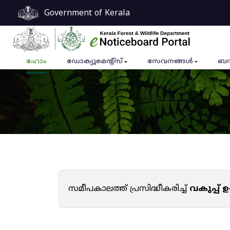
Government of Kerala
ഹോം
ഡോക്യുമെൻ്റ്സ്
സേവനങ്ങൾ
ബന
സമീപകാലത്ത് പ്രസിദ്ധീകരിച്ച്
വകുപ്പ്