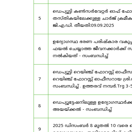
ഡെപ്യൂട്ടി കൺസർവേറ്റർ ഓഫ് ഫോ
5
തസ്തികയിലേക്കുള്ള ചാർജ് ക്രമീകര
ജി.എ.ഡി. തീയതി:09.09.2025
ഉദ്യോഗസ്ഥ ഭരണ പരിഷ്കാര വകുപ്പ്
6
ഫയൽ ചെയ്യാത്ത ജീവനക്കാർക്ക് സ്
നൽകിയത് - സംബന്ധിച്ച്
ഡെപ്യൂട്ടി റെയിഞ്ച് ഫോറസ്റ്റ് ഓഫ
7
റെയിഞ്ച് ഫോറസ്റ്റ് ഓഫീസറായ ശ്രി.
സംബന്ധിച്ച് . ഉത്തരവ് നമ്പർ.Trg 3
ഡെപ്യൂട്ടേഷനിലുള്ള ഉദ്യോഗസ്ഥർക്ക
8
അയയ്ക്കൽ - സംബന്ധിച്ച്
2025 ഡിസംബർ 8 മുതൽ 10 വരെ
9