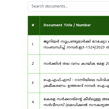
#
Document Title / Number
ജൂനിയർ സൂപ്രണ്ടുമാർക്ക് റേഷ്യോ 
1
സംബന്ധിച്ച് .നമ്പർ.ഇ3-1524/2023 
2
സർക്കിൾ തല വനം കായിക മേള 2025
ഐ.എഫ്.എസ് - റാന്നിയിലെ ഡിവി
3
ക്രമീകരണം. ഉത്തരവ് നമ്പർ. ഐ.എഫ
കേരള സർക്കാരിന്റെ കീഴിലുള്ള അഖ
4
സർവീസസ് (മെഡിക്കൽ സൗകര്യങ്ങൾ) 