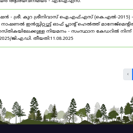
് കരിയർ ആശയവിനിമയം - എ.ഐ.എസ്.
ൻ - ശ്രീ. കുറ ശ്രീനിവാസ് ഐ.എഫ്.എസ് (കെ.എൽ-2015) 
ൽ ഇൻസ്റ്റിറ്റ്യൂട്ട് ഓഫ് പ്ലാന്റ് ഹെൽത്ത് മാനേജ്‌മെന്റ
 തസ്തികയിലേക്കുള്ള നിയമനം - സംസ്ഥാന കേഡറിൽ നിന്ന്
/2025/ജി.എ.ഡി. തീയതി:11.08.2025
‹