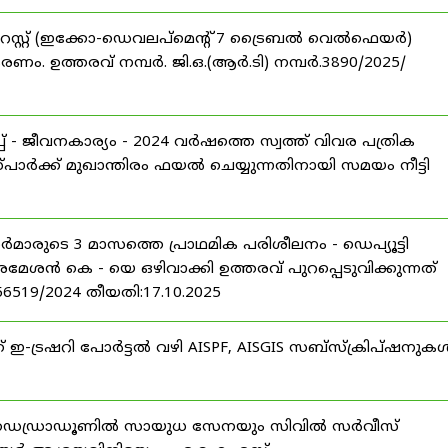
റസ്റ്റ് (ഇക്കോ-ഡെവലപ്മെന്റ് 7 ട്രൈബൽ വെൽഫെയർ)
ണം. ഉത്തരവ് നമ്പർ. ജി.ഒ.(ആർ.ടി) നമ്പർ.3890/2025/
 - ജീവനകാര്യം - 2024 വർഷത്തെ സ്വത്ത് വിവര പത്രിക
പാർക്ക് മുഖാന്തിരം ഫയൽ ചെയ്യുന്നതിനായി സമയം നീട്ടി
ീസർമാരുടെ 3 മാസത്തെ പ്രാഥമിക പരിശീലനം - ഡെപ്യൂട്ടി
രമേശൻ കെ - യെ ഒഴിവാക്കി ഉത്തരവ് പുറപ്പെടുവിക്കുന്നത്
-56519/2024 തീയതി:17.10.2025
് ഇ-ട്രഷറി പോർട്ടൽ വഴി AISPF, AISGIS സബ്‌സ്‌ക്രിപ്‌ഷനുക
 ഡെഡ്രാഡൂണിൽ സായുധ സേനയും സിവിൽ സർവീസ്