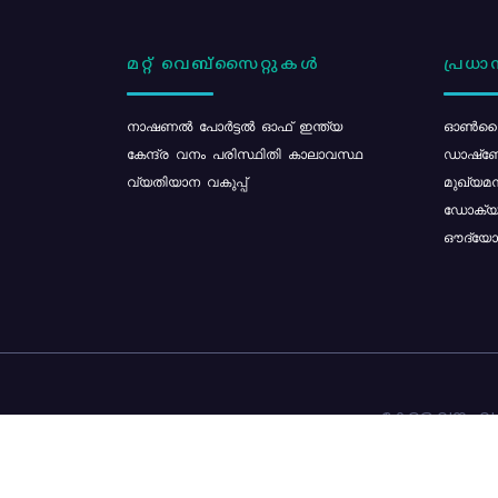
മറ്റ് വെബ്സൈറ്റുകൾ
പ്രധാന
നാഷണൽ പോർട്ടൽ ഓഫ് ഇന്ത്യ
ഓൺലൈ
കേന്ദ്ര വനം പരിസ്ഥിതി കാലാവസ്ഥ
ഡാഷ്ബ
വ്യതിയാന വകുപ്പ്
മുഖ്യമന
ഡോക്യു
ഔദ്യോഗ
കേരള വനം വകു
ഉള്ളടക്ക