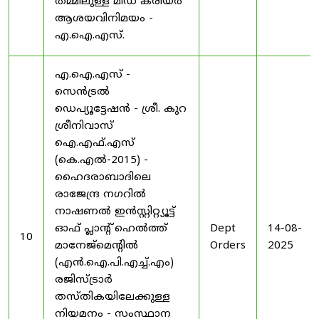
തമ്മിലുള്ള മിഡ് കരിയർ
ആശയവിനിമയം -
എ.ഐ.എസ്.
എ.ഐ.എസ് -
സെൻട്രൽ
ഡെപ്യൂട്ടേഷൻ - ശ്രീ. കുറ
ശ്രീനിവാസ്
ഐ.എഫ്.എസ്
(കെ.എൽ-2015) -
ഹൈദരാബാദിലെ
രാജേന്ദ്ര നഗറിൽ
നാഷണൽ ഇൻസ്റ്റിറ്റ്യൂട്ട്
ഓഫ് പ്ലാന്റ് ഹെൽത്ത്
Dept
14-08-
10
മാനേജ്‌മെന്റിൽ
Orders
2025
(എൻ.ഐ.പി.എച്ച്.എം)
രജിസ്ട്രാർ
തസ്തികയിലേക്കുള്ള
നിയമനം - സംസ്ഥാന