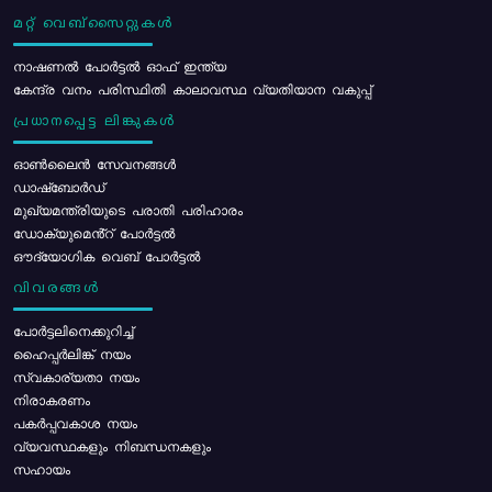
മറ്റ് വെബ്സൈറ്റുകൾ
നാഷണൽ പോർട്ടൽ ഓഫ് ഇന്ത്യ
കേന്ദ്ര വനം പരിസ്ഥിതി കാലാവസ്ഥ വ്യതിയാന വകുപ്പ്
പ്രധാനപ്പെട്ട ലിങ്കുകൾ
ഓൺലൈൻ സേവനങ്ങൾ
ഡാഷ്ബോർഡ്
മുഖ്യമന്ത്രിയുടെ പരാതി പരിഹാരം
ഡോക്യുമെൻ്റ് പോർട്ടൽ
ഔദ്യോഗിക വെബ് പോർട്ടൽ
വിവരങ്ങൾ
പോര്‍ട്ടലിനെക്കുറിച്ച്
ഹൈപ്പർലിങ്ക് നയം
സ്വകാര്യതാ നയം
നിരാകരണം
പകർപ്പവകാശ നയം
വ്യവസ്ഥകളും നിബന്ധനകളും
സഹായം