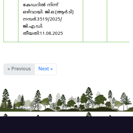
കേഡറിൽ നിന്ന്
ഒഴിവായി. ജി.ഒ.(ആർ.ടി)
നമ്പർ.3519/2025/
ജി.എ.ഡി.
തീയതി:11.08.2025
« Previous
Next »