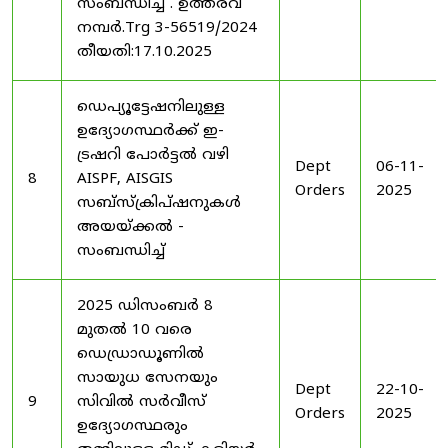
സംബന്ധിച്ച് . ഉത്തരവ്
നമ്പർ.Trg 3-56519/2024
തീയതി:17.10.2025
ഡെപ്യൂട്ടേഷനിലുള്ള
ഉദ്യോഗസ്ഥർക്ക് ഇ-
ട്രഷറി പോർട്ടൽ വഴി
Dept
06-11-
8
AISPF, AISGIS
Orders
2025
സബ്‌സ്‌ക്രിപ്‌ഷനുകൾ
അയയ്ക്കൽ -
സംബന്ധിച്ച്
2025 ഡിസംബർ 8
മുതൽ 10 വരെ
ഡെഡ്രാഡൂണിൽ
സായുധ സേനയും
Dept
22-10-
9
സിവിൽ സർവീസ്
Orders
2025
ഉദ്യോഗസ്ഥരും