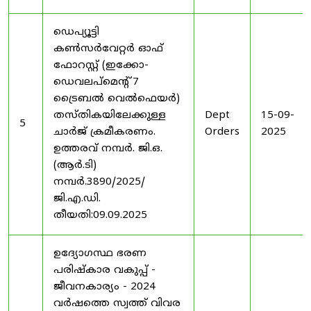
ഡെപ്യൂട്ടി
കൺസർവേറ്റർ ഓഫ്
ഫോറസ്റ്റ് (ഇക്കോ-
ഡെവലപ്മെന്റ് 7
ട്രൈബൽ വെൽഫെയർ)
തസ്തികയിലേക്കുള്ള
Dept
15-09-
5
ചാർജ് ക്രമീകരണം.
Orders
2025
ഉത്തരവ് നമ്പർ. ജി.ഒ.
(ആർ.ടി)
നമ്പർ.3890/2025/
ജി.എ.ഡി.
തീയതി:09.09.2025
ഉദ്യോഗസ്ഥ ഭരണ
പരിഷ്കാര വകുപ്പ് -
ജീവനകാര്യം - 2024
വർഷത്തെ സ്വത്ത് വിവര