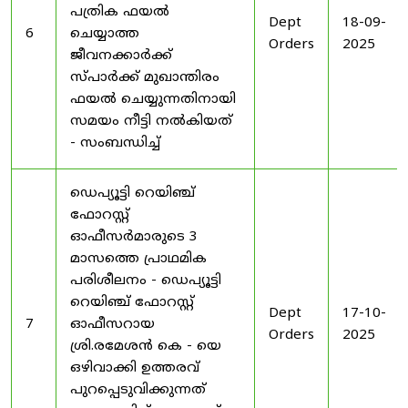
പത്രിക ഫയൽ
Dept
18-09-
6
ചെയ്യാത്ത
Orders
2025
ജീവനക്കാർക്ക്
സ്പാർക്ക് മുഖാന്തിരം
ഫയൽ ചെയ്യുന്നതിനായി
സമയം നീട്ടി നൽകിയത്
- സംബന്ധിച്ച്
ഡെപ്യൂട്ടി റെയിഞ്ച്
ഫോറസ്റ്റ്
ഓഫീസർമാരുടെ 3
മാസത്തെ പ്രാഥമിക
പരിശീലനം - ഡെപ്യൂട്ടി
റെയിഞ്ച് ഫോറസ്റ്റ്
Dept
17-10-
7
ഓഫീസറായ
Orders
2025
ശ്രി.രമേശൻ കെ - യെ
ഒഴിവാക്കി ഉത്തരവ്
പുറപ്പെടുവിക്കുന്നത്