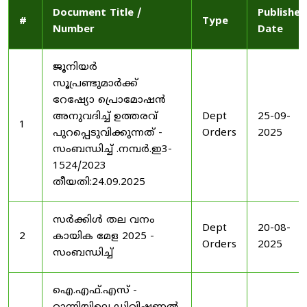
Document Title /
Published
#
Type
Number
Date
ജൂനിയർ
സൂപ്രണ്ടുമാർക്ക്
റേഷ്യോ പ്രൊമോഷൻ
അനുവദിച്ച് ഉത്തരവ്
Dept
25-09-
1
പുറപ്പെടുവിക്കുന്നത് -
Orders
2025
സംബന്ധിച്ച് .നമ്പർ.ഇ3-
1524/2023
തീയതി:24.09.2025
സർക്കിൾ തല വനം
Dept
20-08-
2
കായിക മേള 2025 -
Orders
2025
സംബന്ധിച്ച്
ഐ.എഫ്.എസ് -