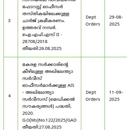
റാന്നിയിലെ ഡിവിഷണൽ
ഫോറസ്റ്റ് ഓഫീസർ
തസ്തികയിലേക്കുള്ള
Dept
29-08-
3
ചാർജ് ക്രമീകരണം.
Orders
2025
ഉത്തരവ് നമ്പർ.
ഐ.എഫ്.എസ് II -
28708/2018
തീയതി:26.08.2025
കേരള സർക്കാരിന്റെ
കീഴിലുള്ള അഖിലേന്ത്യാ
സർവീസ്
ഓഫീസർമാർക്കുള്ള AIS
- അഖിലേന്ത്യാ
Dept
11-09-
4
സർവീസസ് (മെഡിക്കൽ
Orders
2025
സൗകര്യങ്ങൾ) പദ്ധതി,
2020.
G.O(Ms)No.122/2025/GAD
തീയതി:27.08.2025