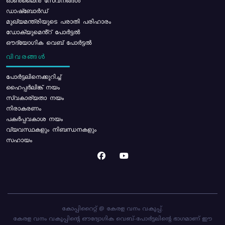
ഓൺലൈൻ സേവനങ്ങൾ
ഡാഷ്ബോർഡ്
മുഖ്യമന്ത്രിയുടെ പരാതി പരിഹാരം
ഡോക്യുമെൻ്റ് പോർട്ടൽ
ഔദ്യോഗിക വെബ് പോർട്ടൽ
വിവരങ്ങൾ
പോര്‍ട്ടലിനെക്കുറിച്ച്
ഹൈപ്പർലിങ്ക് നയം
സ്വകാര്യതാ നയം
നിരാകരണം
പകർപ്പവകാശ നയം
വ്യവസ്ഥകളും നിബന്ധനകളും
സഹായം
കോപ്പിറൈറ്റ് @ കേരള വനം വകുപ്പ്.
കേരള വനം വകുപ്പിന്റെ ഔദ്യോഗിക വെബ്-പോർട്ടലിന്റെ ഭാഗമാണ് ഈ