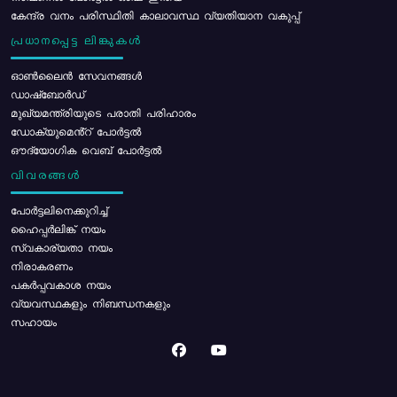
കേന്ദ്ര വനം പരിസ്ഥിതി കാലാവസ്ഥ വ്യതിയാന വകുപ്പ്
പ്രധാനപ്പെട്ട ലിങ്കുകൾ
ഓൺലൈൻ സേവനങ്ങൾ
ഡാഷ്ബോർഡ്
മുഖ്യമന്ത്രിയുടെ പരാതി പരിഹാരം
ഡോക്യുമെൻ്റ് പോർട്ടൽ
ഔദ്യോഗിക വെബ് പോർട്ടൽ
വിവരങ്ങൾ
പോര്‍ട്ടലിനെക്കുറിച്ച്
ഹൈപ്പർലിങ്ക് നയം
സ്വകാര്യതാ നയം
നിരാകരണം
പകർപ്പവകാശ നയം
വ്യവസ്ഥകളും നിബന്ധനകളും
സഹായം