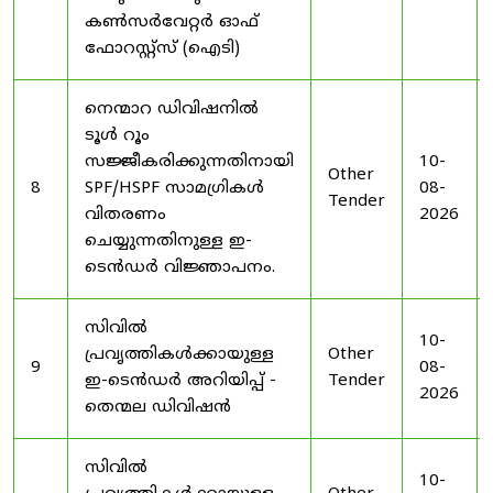
കൺസർവേറ്റർ ഓഫ്
ഫോറസ്റ്റ്സ് (ഐടി)
നെന്മാറ ഡിവിഷനിൽ
ടൂൾ റൂം
സജ്ജീകരിക്കുന്നതിനായി
10-
Other
8
SPF/HSPF സാമഗ്രികൾ
08-
Tender
വിതരണം
2026
ചെയ്യുന്നതിനുള്ള ഇ-
ടെൻഡർ വിജ്ഞാപനം.
സിവിൽ
10-
പ്രവൃത്തികൾക്കായുള്ള
Other
9
08-
ഇ-ടെൻഡർ അറിയിപ്പ് -
Tender
2026
തെന്മല ഡിവിഷൻ
സിവിൽ
10-