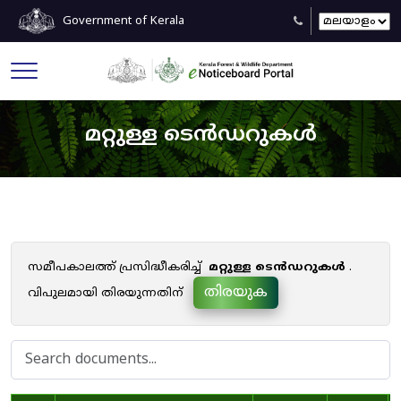
Government of Kerala
മറ്റുള്ള ടെൻഡറുകൾ
സമീപകാലത്ത് പ്രസിദ്ധീകരിച്ച്
മറ്റുള്ള ടെൻഡറുകൾ
.
തിരയുക
വിപുലമായി തിരയുന്നതിന്