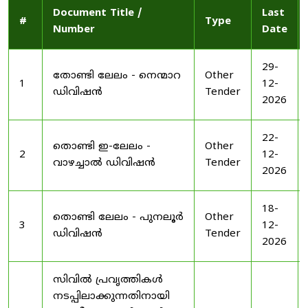
Document Title /
Last
#
Type
Number
Date
29-
തോണ്ടി ലേലം - നെന്മാറ
Other
1
12-
ഡിവിഷൻ
Tender
2026
22-
തൊണ്ടി ഇ-ലേലം -
Other
2
12-
വാഴച്ചാൽ ഡിവിഷൻ
Tender
2026
18-
തൊണ്ടി ലേലം - പുനലൂർ
Other
3
12-
ഡിവിഷൻ
Tender
2026
സിവിൽ പ്രവൃത്തികൾ
നടപ്പിലാക്കുന്നതിനായി