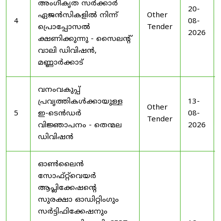
അംഗീകൃത സർക്കാർ
20-
ഏജൻസികളിൽ നിന്ന്
Other
4
08-
പ്രൊപ്പോസൽ
Tender
2026
ക്ഷണിക്കുന്നു - സൈലന്റ്
വാലി ഡിവിഷൻ,
മണ്ണാർക്കാട്
വനംവകുപ്പ്
പ്രവൃത്തികൾക്കായുള്ള
13-
Other
5
ഇ-ടെൻഡർ
08-
Tender
വിജ്ഞാപനം - തെന്മല
2026
ഡിവിഷൻ
ഓൺലൈൻ
സോഫ്റ്റ്‌വെയർ
ആപ്ലിക്കേഷന്റെ
സുരക്ഷാ ഓഡിറ്റിംഗും
സർട്ടിഫിക്കേഷനും