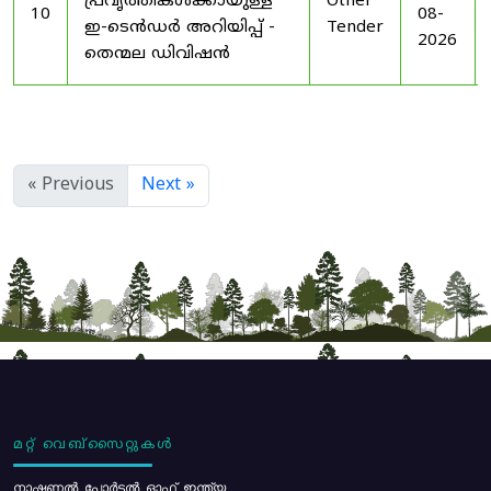
പ്രവൃത്തികൾക്കായുള്ള
Other
10
08-
ഇ-ടെൻഡർ അറിയിപ്പ് -
Tender
2026
തെന്മല ഡിവിഷൻ
« Previous
Next »
മറ്റ് വെബ്സൈറ്റുകൾ
നാഷണൽ പോർട്ടൽ ഓഫ് ഇന്ത്യ