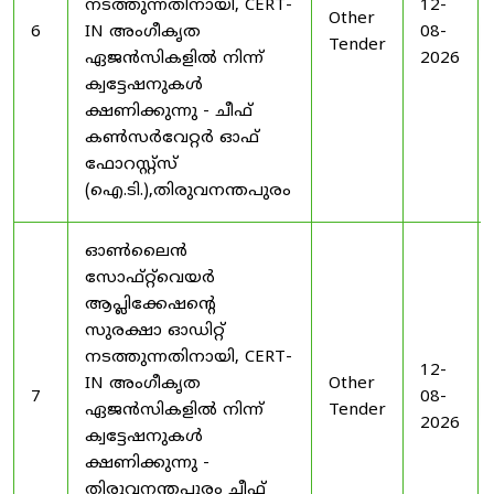
നടത്തുന്നതിനായി, CERT-
12-
Other
6
IN അംഗീകൃത
08-
Tender
ഏജൻസികളിൽ നിന്ന്
2026
ക്വട്ടേഷനുകൾ
ക്ഷണിക്കുന്നു - ചീഫ്
കൺസർവേറ്റർ ഓഫ്
ഫോറസ്റ്റ്സ്
(ഐ.ടി.),തിരുവനന്തപുരം
ഓൺലൈൻ
സോഫ്റ്റ്‌വെയർ
ആപ്ലിക്കേഷന്റെ
സുരക്ഷാ ഓഡിറ്റ്
നടത്തുന്നതിനായി, CERT-
12-
IN അംഗീകൃത
Other
7
08-
ഏജൻസികളിൽ നിന്ന്
Tender
2026
ക്വട്ടേഷനുകൾ
ക്ഷണിക്കുന്നു -
തിരുവനന്തപുരം ചീഫ്