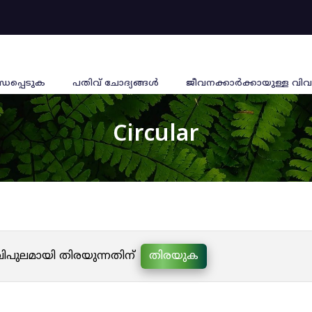
്ധപ്പെടുക
പതിവ് ചോദ്യങ്ങൾ
ജീവനക്കാര്‍ക്കായുള്ള വിവ
Circular
 വിപുലമായി തിരയുന്നതിന്
തിരയുക