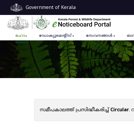
Government of Kerala
ഹോം
ഡോക്യുമെൻ്റ്സ്
സേവനങ്ങൾ
ബന
സമീപകാലത്ത് പ്രസിദ്ധീകരിച്ച്
Circular
.