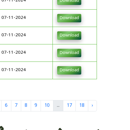
07-11-2024
Download
07-11-2024
Download
07-11-2024
Download
07-11-2024
Download
07-11-2024
Download
6
7
8
9
10
...
17
18
›