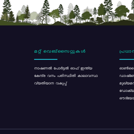
മറ്റ് വെബ്സൈറ്റുകൾ
പ്രധാന
നാഷണൽ പോർട്ടൽ ഓഫ് ഇന്ത്യ
ഓൺലൈ
കേന്ദ്ര വനം പരിസ്ഥിതി കാലാവസ്ഥ
ഡാഷ്ബ
വ്യതിയാന വകുപ്പ്
മുഖ്യമന
ഡോക്യു
ഔദ്യോഗ