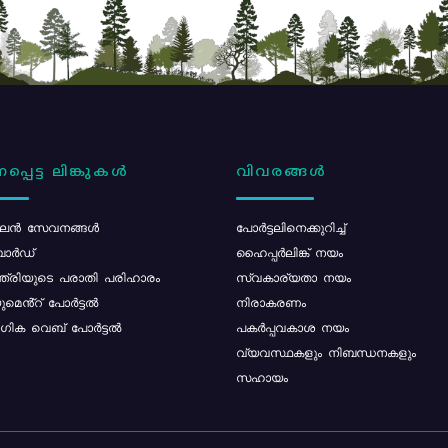
പ്പെട്ട ലിങ്കുകൾ
വിവരങ്ങൾ
ൻ സേവനങ്ങൾ
പോര്‍ട്ടലിനെക്കുറിച്ച്
ോർഡ്
ഹൈപ്പർലിങ്ക് നയം
്ത്രിയുടെ പരാതി പരിഹാരം
സ്വകാര്യതാ നയം
മെൻ്റ് പോർട്ടൽ
നിരാകരണം
ിക വെബ് പോർട്ടൽ
പകർപ്പവകാശ നയം
വ്യവസ്ഥകളും നിബന്ധനകളും
സഹായം