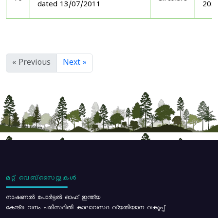
dated 13/07/2011
202
« Previous
Next »
മറ്റ് വെബ്സൈറ്റുകൾ
നാഷണൽ പോർട്ടൽ ഓഫ് ഇന്ത്യ
കേന്ദ്ര വനം പരിസ്ഥിതി കാലാവസ്ഥ വ്യതിയാന വകുപ്പ്