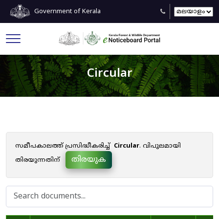
Government of Kerala
Circular
സമീപകാലത്ത് പ്രസിദ്ധീകരിച്ച്
Circular
. വിപുലമായി
തിരയുക
തിരയുന്നതിന്