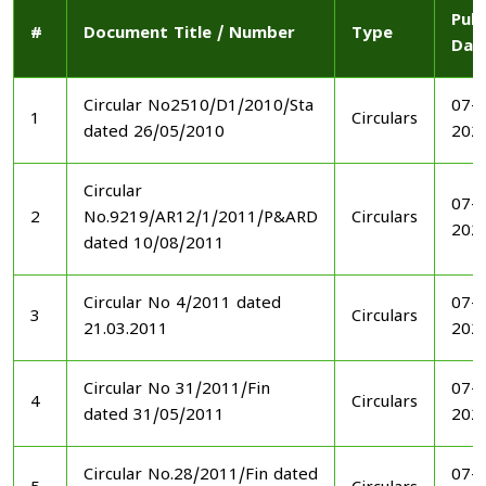
Publ
#
Document Title / Number
Type
Dat
Circular No2510/D1/2010/Sta
07-1
1
Circulars
dated 26/05/2010
202
Circular
07-1
2
No.9219/AR12/1/2011/P&ARD
Circulars
202
dated 10/08/2011
Circular No 4/2011 dated
07-1
3
Circulars
21.03.2011
202
Circular No 31/2011/Fin
07-1
4
Circulars
dated 31/05/2011
202
Circular No.28/2011/Fin dated
07-1