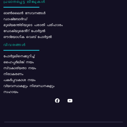
പ്രധാനപ്പെട്ട ലിങ്കുകൾ
ഓൺലൈൻ സേവനങ്ങൾ
ഡാഷ്ബോർഡ്
മുഖ്യമന്ത്രിയുടെ പരാതി പരിഹാരം
ഡോക്യുമെൻ്റ് പോർട്ടൽ
ഔദ്യോഗിക വെബ് പോർട്ടൽ
വിവരങ്ങൾ
പോര്‍ട്ടലിനെക്കുറിച്ച്
ഹൈപ്പർലിങ്ക് നയം
സ്വകാര്യതാ നയം
നിരാകരണം
പകർപ്പവകാശ നയം
വ്യവസ്ഥകളും നിബന്ധനകളും
സഹായം