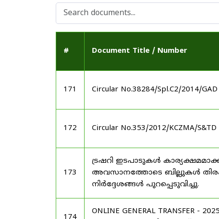
#
Document Title / Number
171
Circular No.38284/Spl.C2/2014/GAD
172
Circular No.353/2012/KCZMA/S&TD 
ട്രഷറി ഇടപാടുകൾ കാര്യക്ഷമമാക്ക
173
അവസാനത്തോടെ ബില്ലുകൾ തിരക്കി
നിർദ്ദേശങ്ങൾ പുറപ്പെടുവിച്ചു.
ONLINE GENERAL TRANSFER - 2
174