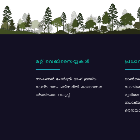
മറ്റ് വെബ്സൈറ്റുകൾ
പ്രധാന
നാഷണൽ പോർട്ടൽ ഓഫ് ഇന്ത്യ
ഓൺലൈ
കേന്ദ്ര വനം പരിസ്ഥിതി കാലാവസ്ഥ
ഡാഷ്ബ
വ്യതിയാന വകുപ്പ്
മുഖ്യമന
ഡോക്യു
ഔദ്യോഗ