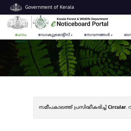
Government of Kerala
ഹോം
ഡോക്യുമെൻ്റ്സ്
സേവനങ്ങൾ
ബന
സമീപകാലത്ത് പ്രസിദ്ധീകരിച്ച്
Circular
.