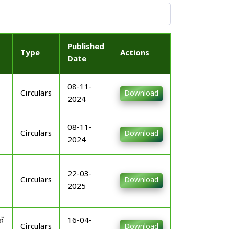
Published
Type
Actions
Date
08-11-
Circulars
Download
2024
08-11-
Circulars
Download
2024
22-03-
Circulars
Download
2025
്
16-04-
Circulars
Download