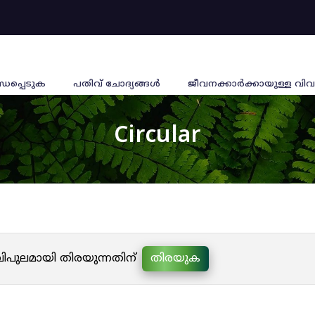
്ധപ്പെടുക
പതിവ് ചോദ്യങ്ങൾ
ജീവനക്കാര്‍ക്കായുള്ള വിവ
Circular
 വിപുലമായി തിരയുന്നതിന്
തിരയുക