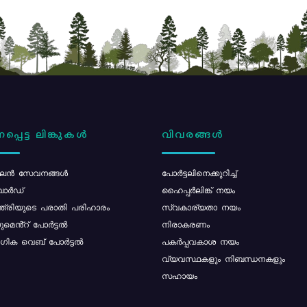
പ്പെട്ട ലിങ്കുകൾ
വിവരങ്ങൾ
ൻ സേവനങ്ങൾ
പോര്‍ട്ടലിനെക്കുറിച്ച്
ോർഡ്
ഹൈപ്പർലിങ്ക് നയം
്ത്രിയുടെ പരാതി പരിഹാരം
സ്വകാര്യതാ നയം
മെൻ്റ് പോർട്ടൽ
നിരാകരണം
ിക വെബ് പോർട്ടൽ
പകർപ്പവകാശ നയം
വ്യവസ്ഥകളും നിബന്ധനകളും
സഹായം