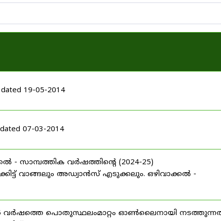
 dated 19-05-2014
dated 07-03-2014
ൽ - സാമ്പത്തിക വർഷത്തിന്റെ (2024-25)
ട്ട് വാങ്ങലും അഡ്വാൻസ് എടുക്കലും. ഒഴിവാക്കൽ -
025 വർഷത്തെ പൊതുസ്ഥലംമാറ്റം ഓൺലൈനായി നടത്തുന്നത