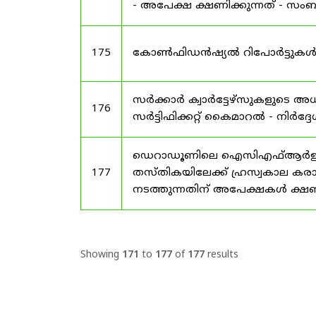
- അപേക്ഷ ക്ഷണിക്കുന്നത് - സംബന്
175
കോൺഫിഡൻഷ്യൽ റിപോർട്ടുകൾ സമർപ
സർക്കാർ ക്വാർട്ടേഴ്സുകളുടെ
176
സർട്ടിഫിക്കറ്റ് കൈമാറൽ - നിർദ്ദ
ഡെറാഡൂണിലെ ഐസിഎഫ്ആർഇ ആസ്ഥ
177
തസ്തികയിലേക്ക് ഹ്രസ്വകാല കര
നടത്തുന്നതിന് അപേക്ഷകൾ ക്ഷണിക
Showing
171
to
177
of
177
results