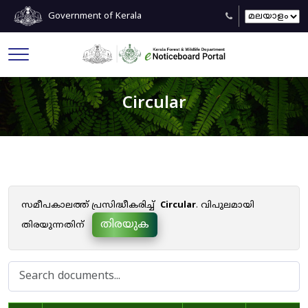
Government of Kerala
Circular
സമീപകാലത്ത് പ്രസിദ്ധീകരിച്ച്
Circular
. വിപുലമായി
തിരയുക
തിരയുന്നതിന്