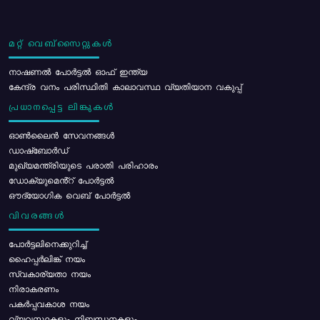
മറ്റ് വെബ്സൈറ്റുകൾ
നാഷണൽ പോർട്ടൽ ഓഫ് ഇന്ത്യ
കേന്ദ്ര വനം പരിസ്ഥിതി കാലാവസ്ഥ വ്യതിയാന വകുപ്പ്
പ്രധാനപ്പെട്ട ലിങ്കുകൾ
ഓൺലൈൻ സേവനങ്ങൾ
ഡാഷ്ബോർഡ്
മുഖ്യമന്ത്രിയുടെ പരാതി പരിഹാരം
ഡോക്യുമെൻ്റ് പോർട്ടൽ
ഔദ്യോഗിക വെബ് പോർട്ടൽ
വിവരങ്ങൾ
പോര്‍ട്ടലിനെക്കുറിച്ച്
ഹൈപ്പർലിങ്ക് നയം
സ്വകാര്യതാ നയം
നിരാകരണം
പകർപ്പവകാശ നയം
വ്യവസ്ഥകളും നിബന്ധനകളും