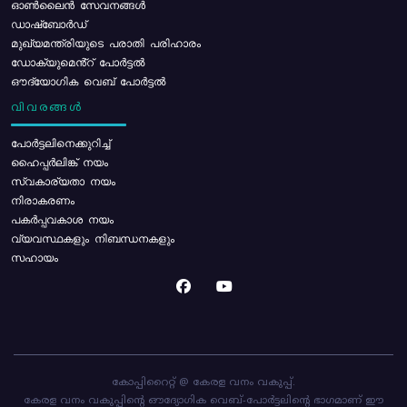
ഓൺലൈൻ സേവനങ്ങൾ
ഡാഷ്ബോർഡ്
മുഖ്യമന്ത്രിയുടെ പരാതി പരിഹാരം
ഡോക്യുമെൻ്റ് പോർട്ടൽ
ഔദ്യോഗിക വെബ് പോർട്ടൽ
വിവരങ്ങൾ
പോര്‍ട്ടലിനെക്കുറിച്ച്
ഹൈപ്പർലിങ്ക് നയം
സ്വകാര്യതാ നയം
നിരാകരണം
പകർപ്പവകാശ നയം
വ്യവസ്ഥകളും നിബന്ധനകളും
സഹായം
കോപ്പിറൈറ്റ് @ കേരള വനം വകുപ്പ്.
കേരള വനം വകുപ്പിന്റെ ഔദ്യോഗിക വെബ്-പോർട്ടലിന്റെ ഭാഗമാണ് ഈ