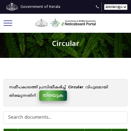
Government of Kerala
Circular
സമീപകാലത്ത് പ്രസിദ്ധീകരിച്ച്
Circular
. വിപുലമായി
തിരയുക
തിരയുന്നതിന്