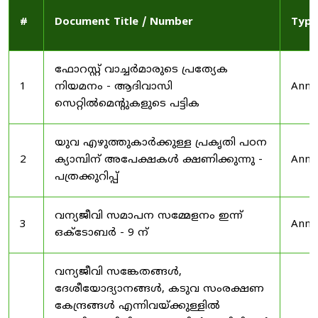
#
Document Title / Number
Type
ഫോറസ്റ്റ് വാച്ചർമാരുടെ പ്രത്യേക
1
നിയമനം - ആദിവാസി
Anno
സെറ്റിൽമെന്റുകളുടെ പട്ടിക
യുവ എഴുത്തുകാർക്കുള്ള പ്രകൃതി പഠന
2
ക്യാമ്പിന് അപേക്ഷകൾ ക്ഷണിക്കുന്നു -
Anno
പത്രക്കുറിപ്പ്
വന്യജീവി സമാപന സമ്മേളനം ഇന്ന്
3
Anno
ഒക്ടോബർ - 9 ന്
വന്യജീവി സങ്കേതങ്ങൾ,
ദേശീയോദ്യാനങ്ങൾ, കടുവ സംരക്ഷണ
കേന്ദ്രങ്ങൾ എന്നിവയ്ക്കുള്ളിൽ