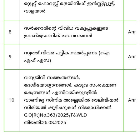
സ്റ്റേറ്റ് ഫോറസ്റ്റ് ട്രെയിനിംഗ് ഇൻസ്റ്റിറ്റ്യൂട്ട്,
വാളയാർ
സർക്കാരിന്റെ വിവിധ വകുപ്പുകളുടെ
8
Anno
ഇലക്ട്രോണിക് സേവനങ്ങൾ
സ്വത്ത് വിവര പട്ടിക സമർപ്പണം (ഐ
9
Anno
എഫ് എസ)
വന്യജീവി സങ്കേതങ്ങൾ,
ദേശീയോദ്യാനങ്ങൾ, കടുവ സംരക്ഷണ
കേന്ദ്രങ്ങൾ എന്നിവയ്ക്കുള്ളിൽ
10
വാണിജ്യ സിനിമ അല്ലെങ്കിൽ ടെലിവിഷൻ
Anno
സീരിയൽ ഷൂട്ടിംഗുകൾ നിരോധിക്കൽ.
G.O(Rt)No.363/2025/F&WLD
തീയതി:26.08.2025