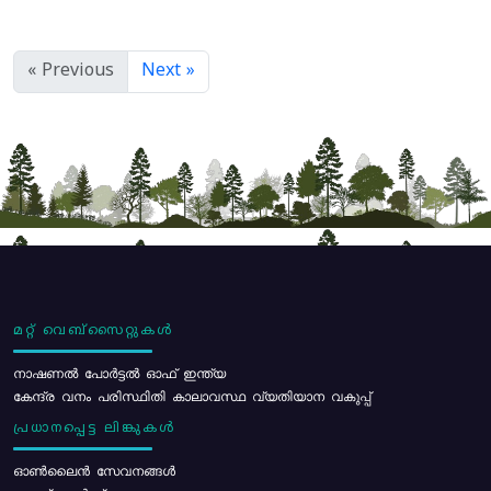
« Previous
Next »
മറ്റ് വെബ്സൈറ്റുകൾ
നാഷണൽ പോർട്ടൽ ഓഫ് ഇന്ത്യ
കേന്ദ്ര വനം പരിസ്ഥിതി കാലാവസ്ഥ വ്യതിയാന വകുപ്പ്
പ്രധാനപ്പെട്ട ലിങ്കുകൾ
ഓൺലൈൻ സേവനങ്ങൾ