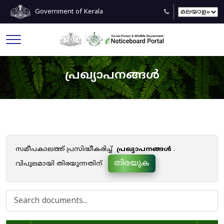
Government of Kerala
പ്രഖ്യാപനങ്ങൾ
സമീപകാലത്ത് പ്രസിദ്ധീകരിച്ച്
പ്രഖ്യാപനങ്ങൾ
.
തിരയുക
വിപുലമായി തിരയുന്നതിന്