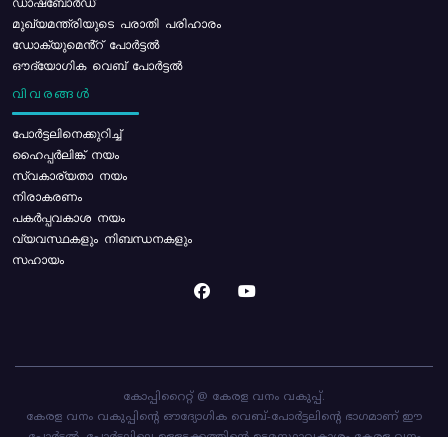
ഡാഷ്ബോർഡ്
മുഖ്യമന്ത്രിയുടെ പരാതി പരിഹാരം
ഡോക്യുമെൻ്റ് പോർട്ടൽ
ഔദ്യോഗിക വെബ് പോർട്ടൽ
വിവരങ്ങൾ
പോര്‍ട്ടലിനെക്കുറിച്ച്
ഹൈപ്പർലിങ്ക് നയം
സ്വകാര്യതാ നയം
നിരാകരണം
പകർപ്പവകാശ നയം
വ്യവസ്ഥകളും നിബന്ധനകളും
സഹായം
കോപ്പിറൈറ്റ് @ കേരള വനം വകുപ്പ്.
കേരള വനം വകുപ്പിന്റെ ഔദ്യോഗിക വെബ്-പോർട്ടലിന്റെ ഭാഗമാണ് ഈ
പോർട്ടൽ. പോർട്ടലിലെ ഉള്ളടക്കത്തിന്റെ ഉടമസ്ഥാവകാശം കേരള വനം