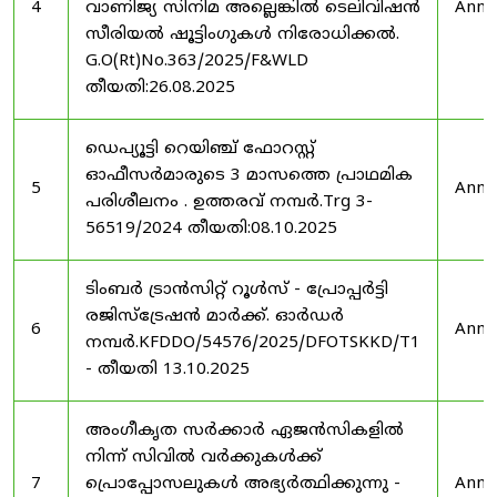
4
വാണിജ്യ സിനിമ അല്ലെങ്കിൽ ടെലിവിഷൻ
Anno
സീരിയൽ ഷൂട്ടിംഗുകൾ നിരോധിക്കൽ.
G.O(Rt)No.363/2025/F&WLD
തീയതി:26.08.2025
ഡെപ്യൂട്ടി റെയിഞ്ച് ഫോറസ്റ്റ്
ഓഫീസർമാരുടെ 3 മാസത്തെ പ്രാഥമിക
5
Anno
പരിശീലനം . ഉത്തരവ് നമ്പർ.Trg 3-
56519/2024 തീയതി:08.10.2025
ടിംബർ ട്രാൻസിറ്റ് റൂൾസ് - പ്രോപ്പർട്ടി
രജിസ്ട്രേഷൻ മാർക്ക്. ഓർഡർ
6
Anno
നമ്പർ.KFDDO/54576/2025/DFOTSKKD/T1
- തീയതി 13.10.2025
അംഗീകൃത സർക്കാർ ഏജൻസികളിൽ
നിന്ന് സിവിൽ വർക്കുകൾക്ക്
7
പ്രൊപ്പോസലുകൾ അഭ്യർത്ഥിക്കുന്നു -
Anno