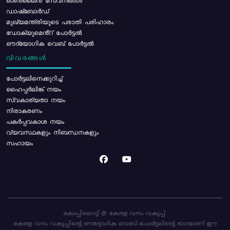
ഓൺലൈൻ സേവനങ്ങൾ
ഡാഷ്ബോർഡ്
മുഖ്യമന്ത്രിയുടെ പരാതി പരിഹാരം
ഡോക്യുമെൻ്റ് പോർട്ടൽ
ഔദ്യോഗിക വെബ് പോർട്ടൽ
വിവരങ്ങൾ
പോര്‍ട്ടലിനെക്കുറിച്ച്
ഹൈപ്പർലിങ്ക് നയം
സ്വകാര്യതാ നയം
നിരാകരണം
പകർപ്പവകാശ നയം
വ്യവസ്ഥകളും നിബന്ധനകളും
സഹായം
കോപ്പിറൈറ്റ് @ കേരള വനം വകുപ്പ്.
കേരള വനം വകുപ്പിന്റെ ഔദ്യോഗിക വെബ്-പോർട്ടലിന്റെ ഭാഗമാണ് ഈ