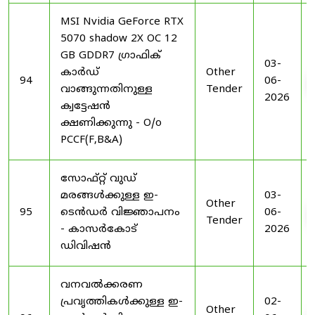
MSI Nvidia GeForce RTX
5070 shadow 2X OC 12
GB GDDR7 ഗ്രാഫിക്
03-
കാർഡ്
Other
94
06-
വാങ്ങുന്നതിനുള്ള
Tender
2026
ക്വട്ടേഷൻ
ക്ഷണിക്കുന്നു - O/o
PCCF(F,B&A)
സോഫ്റ്റ് വുഡ്
മരങ്ങൾക്കുള്ള ഇ-
03-
Other
95
ടെൻഡർ വിജ്ഞാപനം
06-
Tender
- കാസർകോട്
2026
ഡിവിഷൻ
വനവൽക്കരണ
പ്രവൃത്തികൾക്കുള്ള ഇ-
02-
Other