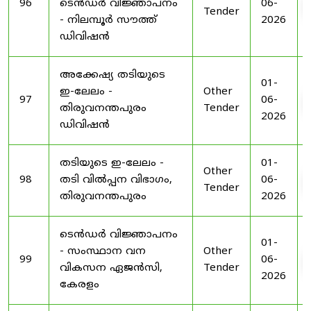
96
ടെൻഡർ വിജ്ഞാപനം
06-
Tender
- നിലമ്പൂർ സൗത്ത്
2026
ഡിവിഷൻ
അക്കേഷ്യ തടിയുടെ
01-
ഇ-ലേലം -
Other
97
06-
തിരുവനന്തപുരം
Tender
2026
ഡിവിഷൻ
തടിയുടെ ഇ-ലേലം -
01-
Other
98
തടി വിൽപ്പന വിഭാഗം,
06-
Tender
തിരുവനന്തപുരം
2026
ടെൻഡർ വിജ്ഞാപനം
01-
- സംസ്ഥാന വന
Other
99
06-
വികസന ഏജൻസി,
Tender
2026
കേരളം