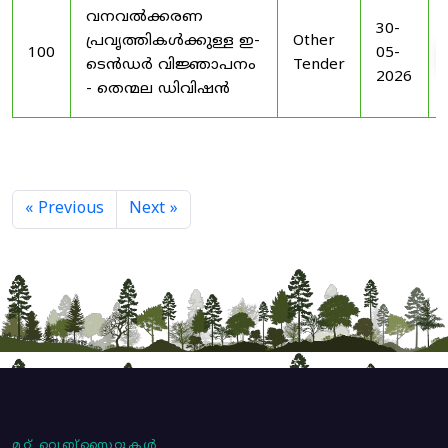
വനവൽക്കരണ
30-
പ്രവൃത്തികൾക്കുള്ള ഇ-
Other
100
05-
ടെൻഡർ വിജ്ഞാപനം
Tender
2026
- തെന്മല ഡിവിഷൻ
« Previous
Next »
മറ്റ് വെബ്സൈറ്റുകൾ