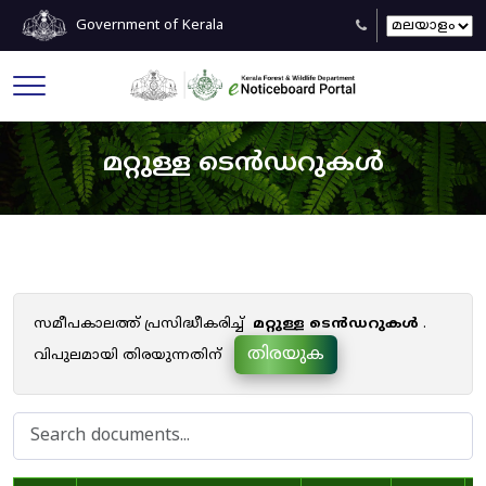
Government of Kerala
മറ്റുള്ള ടെൻഡറുകൾ
സമീപകാലത്ത് പ്രസിദ്ധീകരിച്ച്
മറ്റുള്ള ടെൻഡറുകൾ
.
തിരയുക
വിപുലമായി തിരയുന്നതിന്