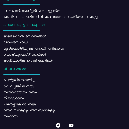
നാഷണൽ പോർട്ടൽ ഓഫ് ഇന്ത്യ
കേന്ദ്ര വനം പരിസ്ഥിതി കാലാവസ്ഥ വ്യതിയാന വകുപ്പ്
പ്രധാനപ്പെട്ട ലിങ്കുകൾ
ഓൺലൈൻ സേവനങ്ങൾ
ഡാഷ്ബോർഡ്
മുഖ്യമന്ത്രിയുടെ പരാതി പരിഹാരം
ഡോക്യുമെൻ്റ് പോർട്ടൽ
ഔദ്യോഗിക വെബ് പോർട്ടൽ
വിവരങ്ങൾ
പോര്‍ട്ടലിനെക്കുറിച്ച്
ഹൈപ്പർലിങ്ക് നയം
സ്വകാര്യതാ നയം
നിരാകരണം
പകർപ്പവകാശ നയം
വ്യവസ്ഥകളും നിബന്ധനകളും
സഹായം