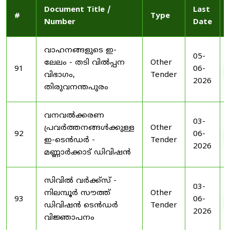
Document Title /
Last
#
Type
Number
Date
വാഹനങ്ങളുടെ ഇ-
05-
ലേലം - തടി വിൽപ്പന
Other
91
06-
വിഭാഗം,
Tender
2026
തിരുവനന്തപുരം
വനവൽക്കരണ
03-
പ്രവർത്തനങ്ങൾക്കുള്ള
Other
92
06-
ഇ-ടെൻഡർ -
Tender
2026
മണ്ണാർക്കാട് ഡിവിഷൻ
സിവിൽ വർക്ക്സ് -
03-
നിലമ്പൂർ സൗത്ത്
Other
93
06-
ഡിവിഷൻ ടെൻഡർ
Tender
2026
വിജ്ഞാപനം