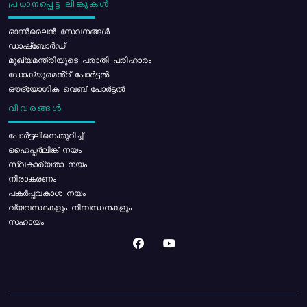
പ്രധാനപ്പെട്ട ലിങ്കുകൾ
ഓൺലൈൻ സേവനങ്ങൾ
ഡാഷ്ബോർഡ്
മുഖ്യമന്ത്രിയുടെ പരാതി പരിഹാരം
ഡോക്യുമെൻ്റ് പോർട്ടൽ
ഔദ്യോഗിക വെബ് പോർട്ടൽ
വിവരങ്ങൾ
പോര്‍ട്ടലിനെക്കുറിച്ച്
ഹൈപ്പർലിങ്ക് നയം
സ്വകാര്യതാ നയം
നിരാകരണം
പകർപ്പവകാശ നയം
വ്യവസ്ഥകളും നിബന്ധനകളും
സഹായം