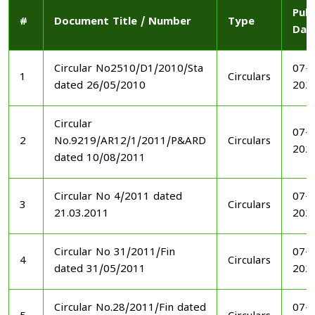
Publ
#
Document Title / Number
Type
Dat
Circular No2510/D1/2010/Sta
07-1
1
Circulars
dated 26/05/2010
202
Circular
07-1
2
No.9219/AR12/1/2011/P&ARD
Circulars
202
dated 10/08/2011
Circular No 4/2011 dated
07-1
3
Circulars
21.03.2011
202
Circular No 31/2011/Fin
07-1
4
Circulars
dated 31/05/2011
202
Circular No.28/2011/Fin dated
07-1