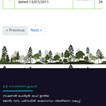
dated 13/07/2011
202
« Previous
Next »
മറ്റ് വെബ്സൈറ്റുകൾ
നാഷണൽ പോർട്ടൽ ഓഫ് ഇന്ത്യ
കേന്ദ്ര വനം പരിസ്ഥിതി കാലാവസ്ഥ വ്യതിയാന വകുപ്പ്