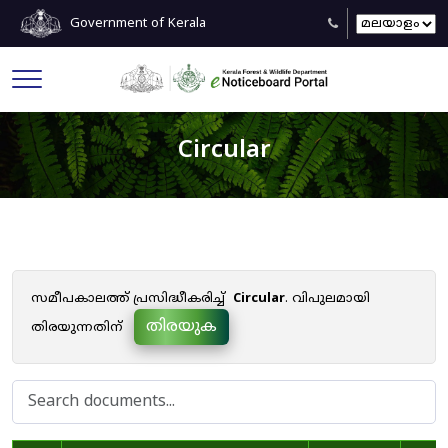
Government of Kerala
Circular
സമീപകാലത്ത് പ്രസിദ്ധീകരിച്ച്
Circular
. വിപുലമായി
തിരയുക
തിരയുന്നതിന്