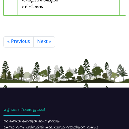
തിരുവനന്തപുരം
ഡിവിഷൻ
« Previous
Next »
മറ്റ് വെബ്സൈറ്റുകൾ
നാഷണൽ പോർട്ടൽ ഓഫ് ഇന്ത്യ
കേന്ദ്ര വനം പരിസ്ഥിതി കാലാവസ്ഥ വ്യതിയാന വകുപ്പ്