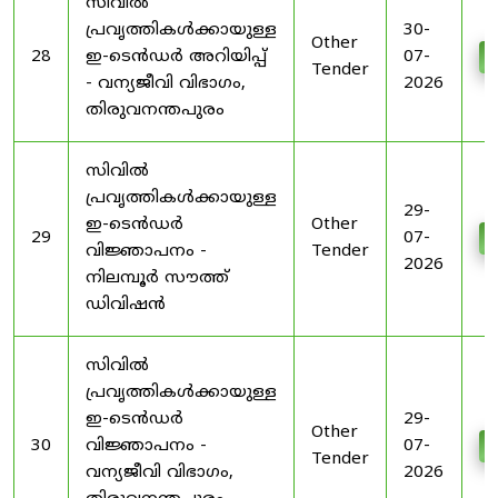
സിവിൽ
പ്രവൃത്തികൾക്കായുള്ള
30-
Other
28
ഇ-ടെൻഡർ അറിയിപ്പ്
07-
D
Tender
- വന്യജീവി വിഭാഗം,
2026
തിരുവനന്തപുരം
സിവിൽ
പ്രവൃത്തികൾക്കായുള്ള
29-
ഇ-ടെൻഡർ
Other
29
07-
D
വിജ്ഞാപനം -
Tender
2026
നിലമ്പൂർ സൗത്ത്
ഡിവിഷൻ
സിവിൽ
പ്രവൃത്തികൾക്കായുള്ള
ഇ-ടെൻഡർ
29-
Other
30
വിജ്ഞാപനം -
07-
D
Tender
വന്യജീവി വിഭാഗം,
2026