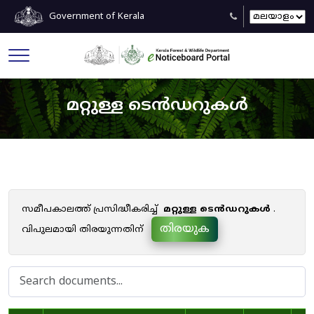
Government of Kerala
മറ്റുള്ള ടെൻഡറുകൾ
സമീപകാലത്ത് പ്രസിദ്ധീകരിച്ച്
മറ്റുള്ള ടെൻഡറുകൾ
.
തിരയുക
വിപുലമായി തിരയുന്നതിന്