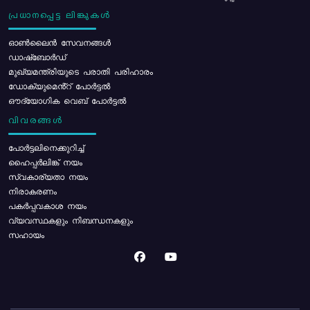
പ്രധാനപ്പെട്ട ലിങ്കുകൾ
ഓൺലൈൻ സേവനങ്ങൾ
ഡാഷ്ബോർഡ്
മുഖ്യമന്ത്രിയുടെ പരാതി പരിഹാരം
ഡോക്യുമെൻ്റ് പോർട്ടൽ
ഔദ്യോഗിക വെബ് പോർട്ടൽ
വിവരങ്ങൾ
പോര്‍ട്ടലിനെക്കുറിച്ച്
ഹൈപ്പർലിങ്ക് നയം
സ്വകാര്യതാ നയം
നിരാകരണം
പകർപ്പവകാശ നയം
വ്യവസ്ഥകളും നിബന്ധനകളും
സഹായം