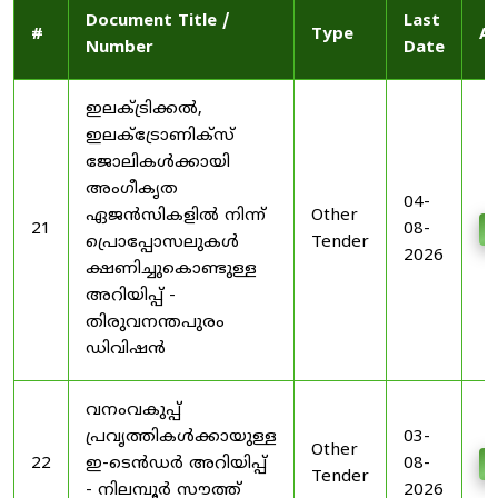
Document Title /
Last
#
Type
Ac
Number
Date
ഇലക്ട്രിക്കൽ,
ഇലക്ട്രോണിക്സ്
ജോലികൾക്കായി
അംഗീകൃത
04-
ഏജൻസികളിൽ നിന്ന്
Other
21
08-
D
പ്രൊപ്പോസലുകൾ
Tender
2026
ക്ഷണിച്ചുകൊണ്ടുള്ള
അറിയിപ്പ് -
തിരുവനന്തപുരം
ഡിവിഷൻ
വനംവകുപ്പ്
പ്രവൃത്തികൾക്കായുള്ള
03-
Other
22
ഇ-ടെൻഡർ അറിയിപ്പ്
08-
D
Tender
- നിലമ്പൂർ സൗത്ത്
2026