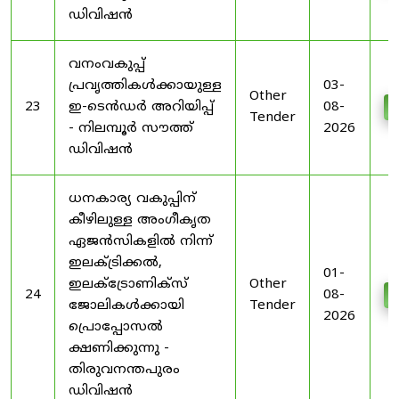
ഡിവിഷൻ
വനംവകുപ്പ്
പ്രവൃത്തികൾക്കായുള്ള
03-
Other
23
ഇ-ടെൻഡർ അറിയിപ്പ്
08-
D
Tender
- നിലമ്പൂർ സൗത്ത്
2026
ഡിവിഷൻ
ധനകാര്യ വകുപ്പിന്
കീഴിലുള്ള അംഗീകൃത
ഏജൻസികളിൽ നിന്ന്
ഇലക്ട്രിക്കൽ,
01-
ഇലക്ട്രോണിക്സ്
Other
24
08-
D
ജോലികൾക്കായി
Tender
2026
പ്രൊപ്പോസൽ
ക്ഷണിക്കുന്നു -
തിരുവനന്തപുരം
ഡിവിഷൻ