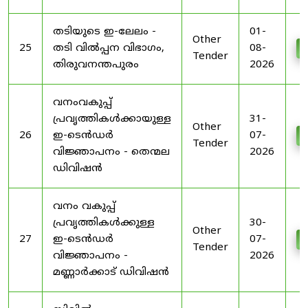
തടിയുടെ ഇ-ലേലം -
01-
Other
25
തടി വിൽപ്പന വിഭാഗം,
08-
D
Tender
തിരുവനന്തപുരം
2026
വനംവകുപ്പ്
പ്രവൃത്തികൾക്കായുള്ള
31-
Other
26
ഇ-ടെൻഡർ
07-
D
Tender
വിജ്ഞാപനം - തെന്മല
2026
ഡിവിഷൻ
വനം വകുപ്പ്
പ്രവൃത്തികൾക്കുള്ള
30-
Other
27
ഇ-ടെൻഡർ
07-
D
Tender
വിജ്ഞാപനം -
2026
മണ്ണാർക്കാട് ഡിവിഷൻ