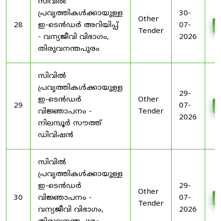
സിവിൽ
പ്രവൃത്തികൾക്കായുള്ള
30-
Other
28
ഇ-ടെൻഡർ അറിയിപ്പ്
07-
D
Tender
- വന്യജീവി വിഭാഗം,
2026
തിരുവനന്തപുരം
സിവിൽ
പ്രവൃത്തികൾക്കായുള്ള
29-
ഇ-ടെൻഡർ
Other
29
07-
D
വിജ്ഞാപനം -
Tender
2026
നിലമ്പൂർ സൗത്ത്
ഡിവിഷൻ
സിവിൽ
പ്രവൃത്തികൾക്കായുള്ള
ഇ-ടെൻഡർ
29-
Other
30
വിജ്ഞാപനം -
07-
D
Tender
വന്യജീവി വിഭാഗം,
2026