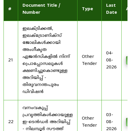
Document Title /
Last
#
Type
Ac
Number
Date
ഇലക്ട്രിക്കൽ,
ഇലക്ട്രോണിക്സ്
ജോലികൾക്കായി
അംഗീകൃത
04-
ഏജൻസികളിൽ നിന്ന്
Other
21
08-
D
പ്രൊപ്പോസലുകൾ
Tender
2026
ക്ഷണിച്ചുകൊണ്ടുള്ള
അറിയിപ്പ് -
തിരുവനന്തപുരം
ഡിവിഷൻ
വനംവകുപ്പ്
പ്രവൃത്തികൾക്കായുള്ള
03-
Other
22
ഇ-ടെൻഡർ അറിയിപ്പ്
08-
D
Tender
- നിലമ്പൂർ സൗത്ത്
2026