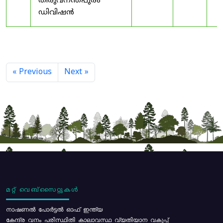
തിരുവനന്തപുരം
ഡിവിഷൻ
« Previous
Next »
മറ്റ് വെബ്സൈറ്റുകൾ
നാഷണൽ പോർട്ടൽ ഓഫ് ഇന്ത്യ
കേന്ദ്ര വനം പരിസ്ഥിതി കാലാവസ്ഥ വ്യതിയാന വകുപ്പ്