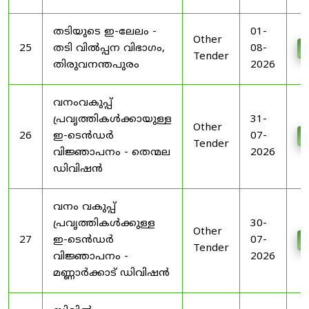
തടിയുടെ ഇ-ലേലം -
01-
Other
25
തടി വിൽപ്പന വിഭാഗം,
08-
D
Tender
തിരുവനന്തപുരം
2026
വനംവകുപ്പ്
പ്രവൃത്തികൾക്കായുള്ള
31-
Other
26
ഇ-ടെൻഡർ
07-
D
Tender
വിജ്ഞാപനം - തെന്മല
2026
ഡിവിഷൻ
വനം വകുപ്പ്
പ്രവൃത്തികൾക്കുള്ള
30-
Other
27
ഇ-ടെൻഡർ
07-
D
Tender
വിജ്ഞാപനം -
2026
മണ്ണാർക്കാട് ഡിവിഷൻ