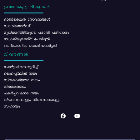
പ്രധാനപ്പെട്ട ലിങ്കുകൾ
ഓൺലൈൻ സേവനങ്ങൾ
ഡാഷ്ബോർഡ്
മുഖ്യമന്ത്രിയുടെ പരാതി പരിഹാരം
ഡോക്യുമെൻ്റ് പോർട്ടൽ
ഔദ്യോഗിക വെബ് പോർട്ടൽ
വിവരങ്ങൾ
പോര്‍ട്ടലിനെക്കുറിച്ച്
ഹൈപ്പർലിങ്ക് നയം
സ്വകാര്യതാ നയം
നിരാകരണം
പകർപ്പവകാശ നയം
വ്യവസ്ഥകളും നിബന്ധനകളും
സഹായം