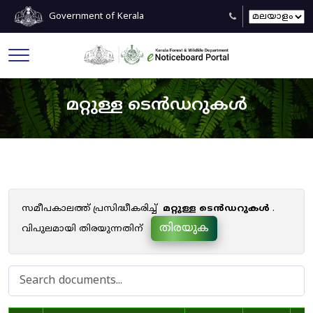
Government of Kerala
മറ്റുള്ള ടെൻഡറുകൾ
സമീപകാലത്ത് പ്രസിദ്ധീകരിച്ച്
മറ്റുള്ള ടെൻഡറുകൾ
.
തിരയുക
വിപുലമായി തിരയുന്നതിന്