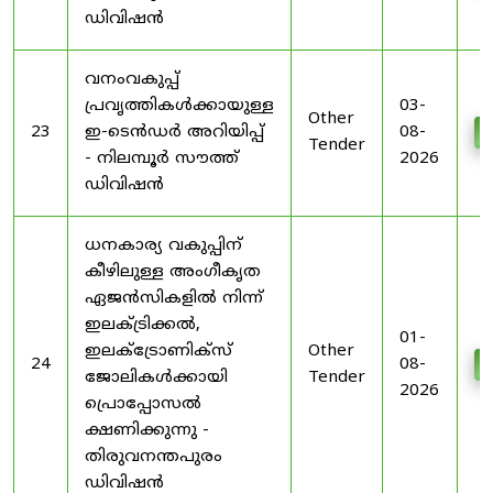
ഡിവിഷൻ
വനംവകുപ്പ്
പ്രവൃത്തികൾക്കായുള്ള
03-
Other
23
ഇ-ടെൻഡർ അറിയിപ്പ്
08-
D
Tender
- നിലമ്പൂർ സൗത്ത്
2026
ഡിവിഷൻ
ധനകാര്യ വകുപ്പിന്
കീഴിലുള്ള അംഗീകൃത
ഏജൻസികളിൽ നിന്ന്
ഇലക്ട്രിക്കൽ,
01-
ഇലക്ട്രോണിക്സ്
Other
24
08-
D
ജോലികൾക്കായി
Tender
2026
പ്രൊപ്പോസൽ
ക്ഷണിക്കുന്നു -
തിരുവനന്തപുരം
ഡിവിഷൻ