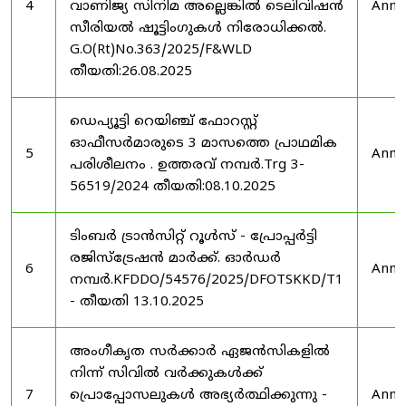
4
വാണിജ്യ സിനിമ അല്ലെങ്കിൽ ടെലിവിഷൻ
Anno
സീരിയൽ ഷൂട്ടിംഗുകൾ നിരോധിക്കൽ.
G.O(Rt)No.363/2025/F&WLD
തീയതി:26.08.2025
ഡെപ്യൂട്ടി റെയിഞ്ച് ഫോറസ്റ്റ്
ഓഫീസർമാരുടെ 3 മാസത്തെ പ്രാഥമിക
5
Anno
പരിശീലനം . ഉത്തരവ് നമ്പർ.Trg 3-
56519/2024 തീയതി:08.10.2025
ടിംബർ ട്രാൻസിറ്റ് റൂൾസ് - പ്രോപ്പർട്ടി
രജിസ്ട്രേഷൻ മാർക്ക്. ഓർഡർ
6
Anno
നമ്പർ.KFDDO/54576/2025/DFOTSKKD/T1
- തീയതി 13.10.2025
അംഗീകൃത സർക്കാർ ഏജൻസികളിൽ
നിന്ന് സിവിൽ വർക്കുകൾക്ക്
7
പ്രൊപ്പോസലുകൾ അഭ്യർത്ഥിക്കുന്നു -
Anno