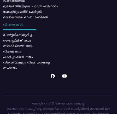
ഡാഷ്ബോർഡ്
മുഖ്യമന്ത്രിയുടെ പരാതി പരിഹാരം
ഡോക്യുമെൻ്റ് പോർട്ടൽ
ഔദ്യോഗിക വെബ് പോർട്ടൽ
വിവരങ്ങൾ
പോര്‍ട്ടലിനെക്കുറിച്ച്
ഹൈപ്പർലിങ്ക് നയം
സ്വകാര്യതാ നയം
നിരാകരണം
പകർപ്പവകാശ നയം
വ്യവസ്ഥകളും നിബന്ധനകളും
സഹായം
കോപ്പിറൈറ്റ് @ കേരള വനം വകുപ്പ്.
കേരള വനം വകുപ്പിന്റെ ഔദ്യോഗിക വെബ്-പോർട്ടലിന്റെ ഭാഗമാണ് ഈ
പോർട്ടൽ. പോർട്ടലിലെ ഉള്ളടക്കത്തിന്റെ ഉടമസ്ഥാവകാശം കേരള വനം