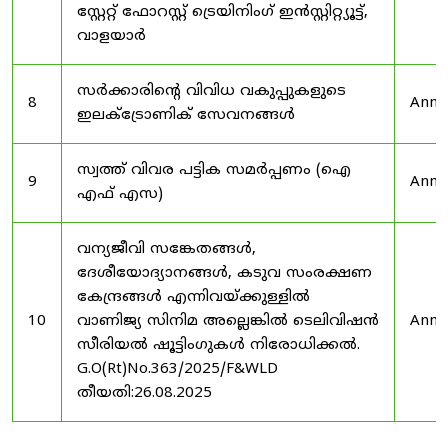
സ്റ്റേറ്റ് ഫോറസ്റ്റ് ട്രെയിനിംഗ് ഇൻസ്റ്റിറ്റ്യൂട്ട്,
വാളയാർ
സർക്കാരിന്റെ വിവിധ വകുപ്പുകളുടെ
8
Anno
ഇലക്ട്രോണിക് സേവനങ്ങൾ
സ്വത്ത് വിവര പട്ടിക സമർപ്പണം (ഐ
9
Anno
എഫ് എസ)
വന്യജീവി സങ്കേതങ്ങൾ,
ദേശീയോദ്യാനങ്ങൾ, കടുവ സംരക്ഷണ
കേന്ദ്രങ്ങൾ എന്നിവയ്ക്കുള്ളിൽ
10
വാണിജ്യ സിനിമ അല്ലെങ്കിൽ ടെലിവിഷൻ
Anno
സീരിയൽ ഷൂട്ടിംഗുകൾ നിരോധിക്കൽ.
G.O(Rt)No.363/2025/F&WLD
തീയതി:26.08.2025