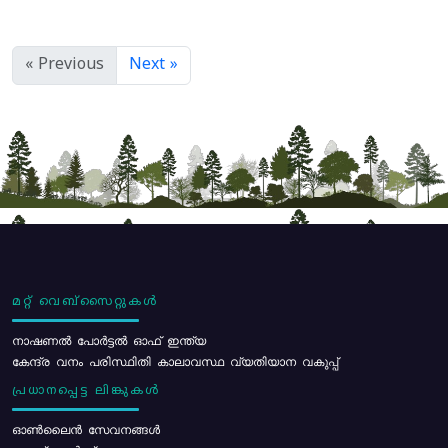
« Previous
Next »
മറ്റ് വെബ്സൈറ്റുകൾ
നാഷണൽ പോർട്ടൽ ഓഫ് ഇന്ത്യ
കേന്ദ്ര വനം പരിസ്ഥിതി കാലാവസ്ഥ വ്യതിയാന വകുപ്പ്
പ്രധാനപ്പെട്ട ലിങ്കുകൾ
ഓൺലൈൻ സേവനങ്ങൾ