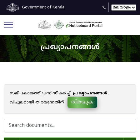
Government of Kerala
പ്രഖ്യാപനങ്ങൾ
സമീപകാലത്ത് പ്രസിദ്ധീകരിച്ച്
പ്രഖ്യാപനങ്ങൾ
.
തിരയുക
വിപുലമായി തിരയുന്നതിന്