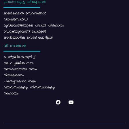
പ്രധാനപ്പെട്ട ലിങ്കുകൾ
ഓൺലൈൻ സേവനങ്ങൾ
ഡാഷ്ബോർഡ്
മുഖ്യമന്ത്രിയുടെ പരാതി പരിഹാരം
ഡോക്യുമെൻ്റ് പോർട്ടൽ
ഔദ്യോഗിക വെബ് പോർട്ടൽ
വിവരങ്ങൾ
പോര്‍ട്ടലിനെക്കുറിച്ച്
ഹൈപ്പർലിങ്ക് നയം
സ്വകാര്യതാ നയം
നിരാകരണം
പകർപ്പവകാശ നയം
വ്യവസ്ഥകളും നിബന്ധനകളും
സഹായം