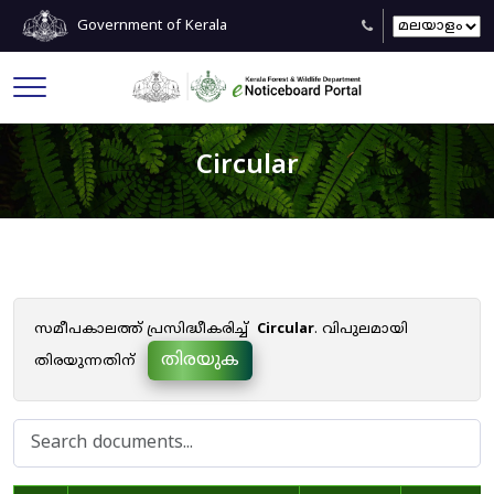
Government of Kerala
Circular
സമീപകാലത്ത് പ്രസിദ്ധീകരിച്ച്
Circular
. വിപുലമായി
തിരയുക
തിരയുന്നതിന്