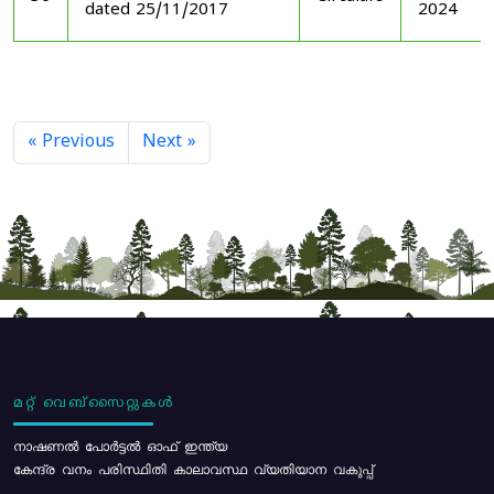
dated 25/11/2017
2024
« Previous
Next »
മറ്റ് വെബ്സൈറ്റുകൾ
നാഷണൽ പോർട്ടൽ ഓഫ് ഇന്ത്യ
കേന്ദ്ര വനം പരിസ്ഥിതി കാലാവസ്ഥ വ്യതിയാന വകുപ്പ്