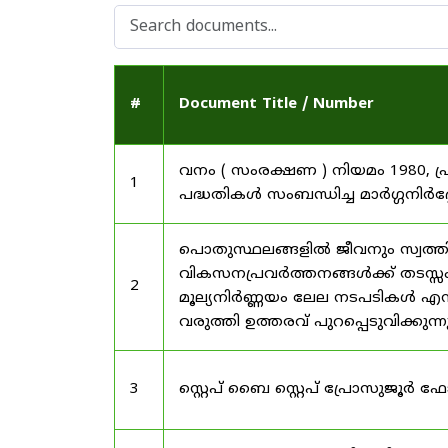
#
Document Title / Number
വനം ( സംരക്ഷണ ) നിയമം 1980, പ
1
പദ്ധതികൾ സംബന്ധിച്ച മാർഗ്ഗനിർദ
പൊതുസ്ഥലങ്ങളിൽ ജീവനും സ്വത്ത
വികസനപ്രവർത്തനങ്ങൾക്ക് തടസ്സം സ
2
മൂല്യനിർണ്ണയം ലേല നടപടികൾ എന്
വരുത്തി ഉത്തരവ് പുറപ്പെടുവിക്കുന്
3
സ്റ്റെപ് ബൈ സ്റ്റെപ് പ്രോസുജൂർ 