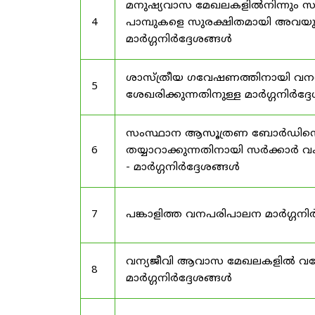
മനുഷ്യവാസ മേഖലകളിൽനിന്നും സർട
4
പാമ്പുകളെ സുരക്ഷിതമായി അവയു
മാർഗ്ഗനിർദ്ദേശങ്ങൾ
ശാസ്ത്രീയ ഗവേഷണത്തിനായി വന
5
ശേഖരിക്കുന്നതിനുള്ള മാർഗ്ഗനിർദ്
സംസ്ഥാന ആസൂത്രണ ബോർഡിൻ്റെ പി
6
തയ്യാറാക്കുന്നതിനായി സർക്കാ
- മാർഗ്ഗനിർദ്ദേശങ്ങൾ
7
പങ്കാളിത്ത വനപരിപാലന മാർഗ്ഗനിർ
വന്യജീവി ആവാസ മേഖലകളിൽ വനേത
8
മാർഗ്ഗനിർദ്ദേശങ്ങൾ