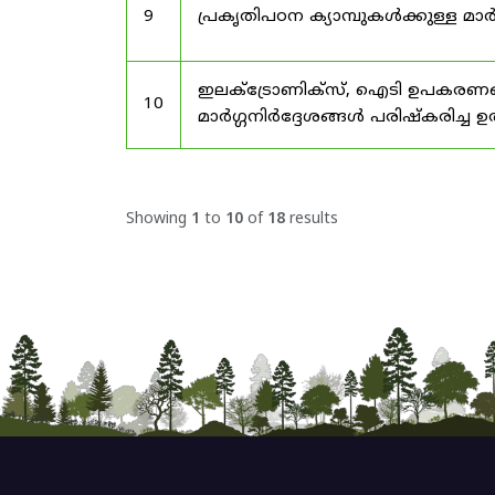
9
പ്രകൃതിപഠന ക്യാമ്പുകൾക്കുള്ള മാർ
ഇലക്‌ട്രോണിക്‌സ്, ഐടി ഉപകരണങ്
10
മാർഗ്ഗനിർദ്ദേശങ്ങൾ പരിഷ്‌കരിച്ച ഉ
Showing
1
to
10
of
18
results