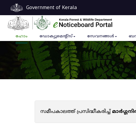
Government of Kerala
ഹോം
ഡോക്യുമെൻ്റ്സ്
സേവനങ്ങൾ
ബന
സമീപകാലത്ത് പ്രസിദ്ധീകരിച്ച്
മാർഗ്ഗനി