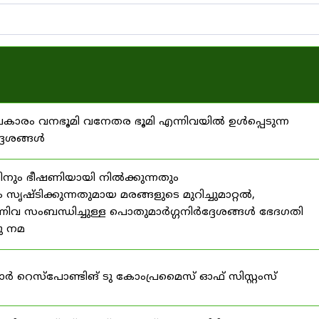
്രകാരം വനഭൂമി വനേതര ഭൂമി എന്നിവയിൽ ഉൾപ്പെടുന്ന
്ദേശങ്ങൾ
ിനും ഭീഷണിയായി നിൽക്കുന്നതും
ൃഷ്ടിക്കുന്നതുമായ മരങ്ങളുടെ മുറിച്ചുമാറ്റൽ,
നിവ സംബന്ധിച്ചുള്ള പൊതുമാർഗ്ഗനിർദ്ദേശങ്ങൾ ഭേദഗതി
നു നമ
ഫോർ റെസ്‌പോണ്ടിങ് ടു കോംപ്രമൈസ് ഓഫ് സിസ്റ്റംസ്