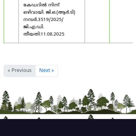
കേഡറിൽ നിന്ന്
ഒഴിവായി. ജി.ഒ.(ആർ.ടി)
നമ്പർ.3519/2025/
ജി.എ.ഡി.
തീയതി:11.08.2025
« Previous
Next »