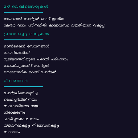
മറ്റ് വെബ്സൈറ്റുകൾ
നാഷണൽ പോർട്ടൽ ഓഫ് ഇന്ത്യ
കേന്ദ്ര വനം പരിസ്ഥിതി കാലാവസ്ഥ വ്യതിയാന വകുപ്പ്
പ്രധാനപ്പെട്ട ലിങ്കുകൾ
ഓൺലൈൻ സേവനങ്ങൾ
ഡാഷ്ബോർഡ്
മുഖ്യമന്ത്രിയുടെ പരാതി പരിഹാരം
ഡോക്യുമെൻ്റ് പോർട്ടൽ
ഔദ്യോഗിക വെബ് പോർട്ടൽ
വിവരങ്ങൾ
പോര്‍ട്ടലിനെക്കുറിച്ച്
ഹൈപ്പർലിങ്ക് നയം
സ്വകാര്യതാ നയം
നിരാകരണം
പകർപ്പവകാശ നയം
വ്യവസ്ഥകളും നിബന്ധനകളും
സഹായം