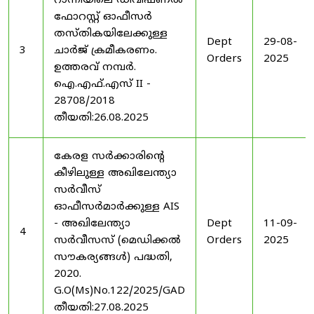
റാന്നിയിലെ ഡിവിഷണൽ
ഫോറസ്റ്റ് ഓഫീസർ
തസ്തികയിലേക്കുള്ള
Dept
29-08-
3
ചാർജ് ക്രമീകരണം.
Orders
2025
ഉത്തരവ് നമ്പർ.
ഐ.എഫ്.എസ് II -
28708/2018
തീയതി:26.08.2025
കേരള സർക്കാരിന്റെ
കീഴിലുള്ള അഖിലേന്ത്യാ
സർവീസ്
ഓഫീസർമാർക്കുള്ള AIS
- അഖിലേന്ത്യാ
Dept
11-09-
4
സർവീസസ് (മെഡിക്കൽ
Orders
2025
സൗകര്യങ്ങൾ) പദ്ധതി,
2020.
G.O(Ms)No.122/2025/GAD
തീയതി:27.08.2025