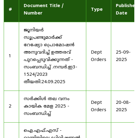
Document Title /
Published
#
Type
Number
Date
ജൂനിയർ
സൂപ്രണ്ടുമാർക്ക്
റേഷ്യോ പ്രൊമോഷൻ
അനുവദിച്ച് ഉത്തരവ്
Dept
25-09-
1
പുറപ്പെടുവിക്കുന്നത് -
Orders
2025
സംബന്ധിച്ച് .നമ്പർ.ഇ3-
1524/2023
തീയതി:24.09.2025
സർക്കിൾ തല വനം
Dept
20-08-
2
കായിക മേള 2025 -
Orders
2025
സംബന്ധിച്ച്
ഐ.എഫ്.എസ് -