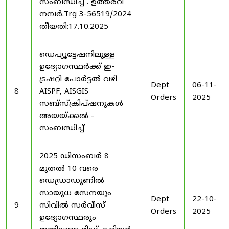
സംബന്ധിച്ച് . ഉത്തരവ്
നമ്പർ.Trg 3-56519/2024
തീയതി:17.10.2025
ഡെപ്യൂട്ടേഷനിലുള്ള
ഉദ്യോഗസ്ഥർക്ക് ഇ-
ട്രഷറി പോർട്ടൽ വഴി
Dept
06-11-
8
AISPF, AISGIS
Orders
2025
സബ്‌സ്‌ക്രിപ്‌ഷനുകൾ
അയയ്ക്കൽ -
സംബന്ധിച്ച്
2025 ഡിസംബർ 8
മുതൽ 10 വരെ
ഡെഡ്രാഡൂണിൽ
സായുധ സേനയും
Dept
22-10-
9
സിവിൽ സർവീസ്
Orders
2025
ഉദ്യോഗസ്ഥരും