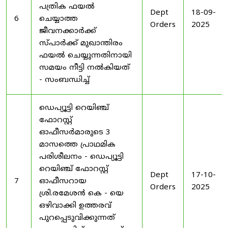
പത്രിക ഫയൽ
Dept
18-09-
6
ചെയ്യാത്ത
Orders
2025
ജീവനക്കാർക്ക്
സ്പാർക്ക് മുഖാന്തിരം
ഫയൽ ചെയ്യുന്നതിനായി
സമയം നീട്ടി നൽകിയത്
- സംബന്ധിച്ച്
ഡെപ്യൂട്ടി റെയിഞ്ച്
ഫോറസ്റ്റ്
ഓഫീസർമാരുടെ 3
മാസത്തെ പ്രാഥമിക
പരിശീലനം - ഡെപ്യൂട്ടി
റെയിഞ്ച് ഫോറസ്റ്റ്
Dept
17-10-
7
ഓഫീസറായ
Orders
2025
ശ്രി.രമേശൻ കെ - യെ
ഒഴിവാക്കി ഉത്തരവ്
പുറപ്പെടുവിക്കുന്നത്