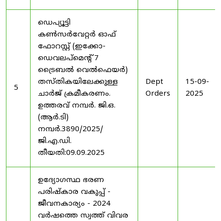
ഡെപ്യൂട്ടി
കൺസർവേറ്റർ ഓഫ്
ഫോറസ്റ്റ് (ഇക്കോ-
ഡെവലപ്മെന്റ് 7
ട്രൈബൽ വെൽഫെയർ)
തസ്തികയിലേക്കുള്ള
Dept
15-09-
5
ചാർജ് ക്രമീകരണം.
Orders
2025
ഉത്തരവ് നമ്പർ. ജി.ഒ.
(ആർ.ടി)
നമ്പർ.3890/2025/
ജി.എ.ഡി.
തീയതി:09.09.2025
ഉദ്യോഗസ്ഥ ഭരണ
പരിഷ്കാര വകുപ്പ് -
ജീവനകാര്യം - 2024
വർഷത്തെ സ്വത്ത് വിവര