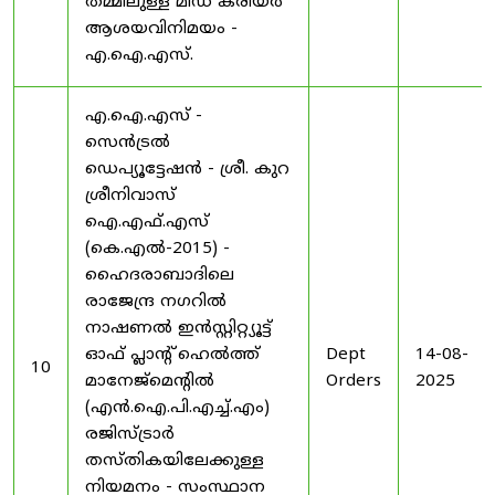
തമ്മിലുള്ള മിഡ് കരിയർ
ആശയവിനിമയം -
എ.ഐ.എസ്.
എ.ഐ.എസ് -
സെൻട്രൽ
ഡെപ്യൂട്ടേഷൻ - ശ്രീ. കുറ
ശ്രീനിവാസ്
ഐ.എഫ്.എസ്
(കെ.എൽ-2015) -
ഹൈദരാബാദിലെ
രാജേന്ദ്ര നഗറിൽ
നാഷണൽ ഇൻസ്റ്റിറ്റ്യൂട്ട്
ഓഫ് പ്ലാന്റ് ഹെൽത്ത്
Dept
14-08-
10
മാനേജ്‌മെന്റിൽ
Orders
2025
(എൻ.ഐ.പി.എച്ച്.എം)
രജിസ്ട്രാർ
തസ്തികയിലേക്കുള്ള
നിയമനം - സംസ്ഥാന