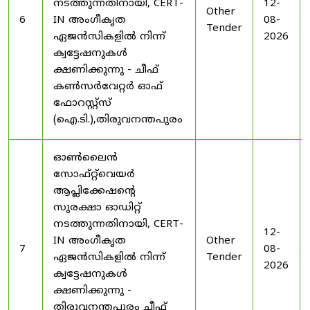
നടത്തുന്നതിനായി, CERT-
12-
Other
6
IN അംഗീകൃത
08-
Tender
ഏജൻസികളിൽ നിന്ന്
2026
ക്വട്ടേഷനുകൾ
ക്ഷണിക്കുന്നു - ചീഫ്
കൺസർവേറ്റർ ഓഫ്
ഫോറസ്റ്റ്സ്
(ഐ.ടി.),തിരുവനന്തപുരം
ഓൺലൈൻ
സോഫ്റ്റ്‌വെയർ
ആപ്ലിക്കേഷന്റെ
സുരക്ഷാ ഓഡിറ്റ്
നടത്തുന്നതിനായി, CERT-
12-
IN അംഗീകൃത
Other
7
08-
ഏജൻസികളിൽ നിന്ന്
Tender
2026
ക്വട്ടേഷനുകൾ
ക്ഷണിക്കുന്നു -
തിരുവനന്തപുരം ചീഫ്