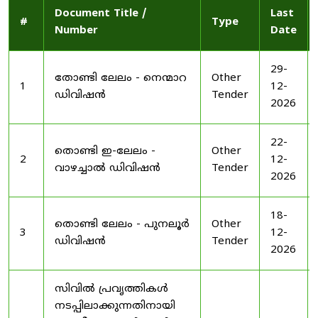
Document Title /
Last
#
Type
Number
Date
29-
തോണ്ടി ലേലം - നെന്മാറ
Other
1
12-
ഡിവിഷൻ
Tender
2026
22-
തൊണ്ടി ഇ-ലേലം -
Other
2
12-
വാഴച്ചാൽ ഡിവിഷൻ
Tender
2026
18-
തൊണ്ടി ലേലം - പുനലൂർ
Other
3
12-
ഡിവിഷൻ
Tender
2026
സിവിൽ പ്രവൃത്തികൾ
നടപ്പിലാക്കുന്നതിനായി