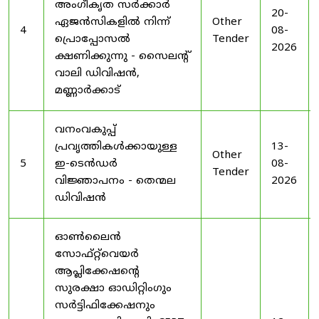
അംഗീകൃത സർക്കാർ
20-
ഏജൻസികളിൽ നിന്ന്
Other
4
08-
പ്രൊപ്പോസൽ
Tender
2026
ക്ഷണിക്കുന്നു - സൈലന്റ്
വാലി ഡിവിഷൻ,
മണ്ണാർക്കാട്
വനംവകുപ്പ്
പ്രവൃത്തികൾക്കായുള്ള
13-
Other
5
ഇ-ടെൻഡർ
08-
Tender
വിജ്ഞാപനം - തെന്മല
2026
ഡിവിഷൻ
ഓൺലൈൻ
സോഫ്റ്റ്‌വെയർ
ആപ്ലിക്കേഷന്റെ
സുരക്ഷാ ഓഡിറ്റിംഗും
സർട്ടിഫിക്കേഷനും