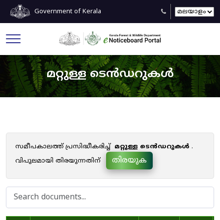
Government of Kerala
മറ്റുള്ള ടെൻഡറുകൾ
സമീപകാലത്ത് പ്രസിദ്ധീകരിച്ച്
മറ്റുള്ള ടെൻഡറുകൾ
.
തിരയുക
വിപുലമായി തിരയുന്നതിന്