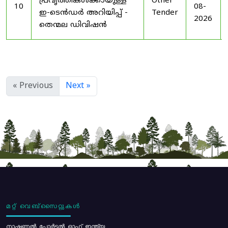
പ്രവൃത്തികൾക്കായുള്ള
Other
10
08-
ഇ-ടെൻഡർ അറിയിപ്പ് -
Tender
2026
തെന്മല ഡിവിഷൻ
« Previous
Next »
മറ്റ് വെബ്സൈറ്റുകൾ
നാഷണൽ പോർട്ടൽ ഓഫ് ഇന്ത്യ