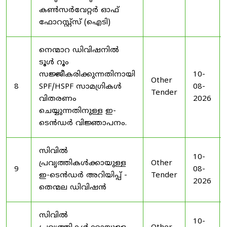
കൺസർവേറ്റർ ഓഫ്
ഫോറസ്റ്റ്സ് (ഐടി)
നെന്മാറ ഡിവിഷനിൽ
ടൂൾ റൂം
സജ്ജീകരിക്കുന്നതിനായി
10-
Other
8
SPF/HSPF സാമഗ്രികൾ
08-
Tender
വിതരണം
2026
ചെയ്യുന്നതിനുള്ള ഇ-
ടെൻഡർ വിജ്ഞാപനം.
സിവിൽ
10-
പ്രവൃത്തികൾക്കായുള്ള
Other
9
08-
ഇ-ടെൻഡർ അറിയിപ്പ് -
Tender
2026
തെന്മല ഡിവിഷൻ
സിവിൽ
10-