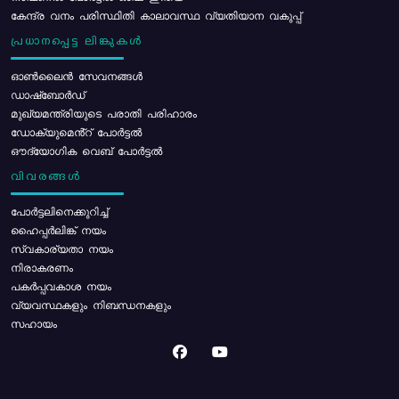
കേന്ദ്ര വനം പരിസ്ഥിതി കാലാവസ്ഥ വ്യതിയാന വകുപ്പ്
പ്രധാനപ്പെട്ട ലിങ്കുകൾ
ഓൺലൈൻ സേവനങ്ങൾ
ഡാഷ്ബോർഡ്
മുഖ്യമന്ത്രിയുടെ പരാതി പരിഹാരം
ഡോക്യുമെൻ്റ് പോർട്ടൽ
ഔദ്യോഗിക വെബ് പോർട്ടൽ
വിവരങ്ങൾ
പോര്‍ട്ടലിനെക്കുറിച്ച്
ഹൈപ്പർലിങ്ക് നയം
സ്വകാര്യതാ നയം
നിരാകരണം
പകർപ്പവകാശ നയം
വ്യവസ്ഥകളും നിബന്ധനകളും
സഹായം