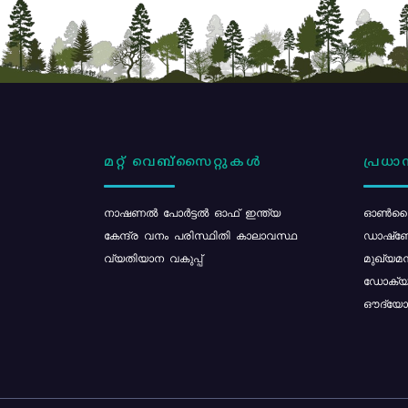
മറ്റ് വെബ്സൈറ്റുകൾ
പ്രധാന
നാഷണൽ പോർട്ടൽ ഓഫ് ഇന്ത്യ
ഓൺലൈ
കേന്ദ്ര വനം പരിസ്ഥിതി കാലാവസ്ഥ
ഡാഷ്ബ
വ്യതിയാന വകുപ്പ്
മുഖ്യമന
ഡോക്യു
ഔദ്യോഗ