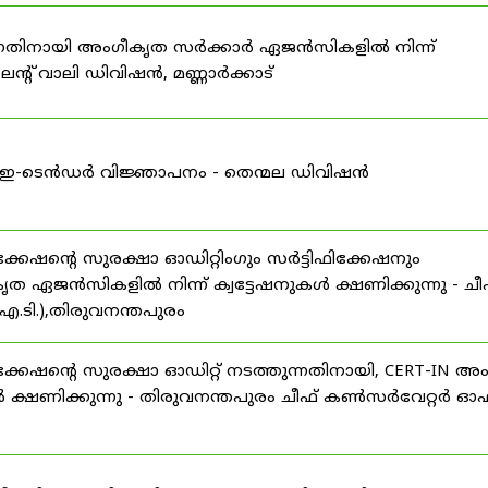
കുന്നതിനായി അംഗീകൃത സർക്കാർ ഏജൻസികളിൽ നിന്ന്
്റ് വാലി ഡിവിഷൻ, മണ്ണാർക്കാട്
ള്ള ഇ-ടെൻഡർ വിജ്ഞാപനം - തെന്മല ഡിവിഷൻ
ഷന്റെ സുരക്ഷാ ഓഡിറ്റിംഗും സർട്ടിഫിക്കേഷനും
ൃത ഏജൻസികളിൽ നിന്ന് ക്വട്ടേഷനുകൾ ക്ഷണിക്കുന്നു - ചീ
.ടി.),തിരുവനന്തപുരം
േഷന്റെ സുരക്ഷാ ഓഡിറ്റ് നടത്തുന്നതിനായി, CERT-IN അ
 ക്ഷണിക്കുന്നു - തിരുവനന്തപുരം ചീഫ് കൺസർവേറ്റർ ഓഫ