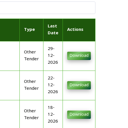
Last
Type
Actions
Date
29-
Other
12-
Download
Tender
2026
22-
Other
12-
Download
Tender
2026
18-
Other
12-
Download
Tender
2026