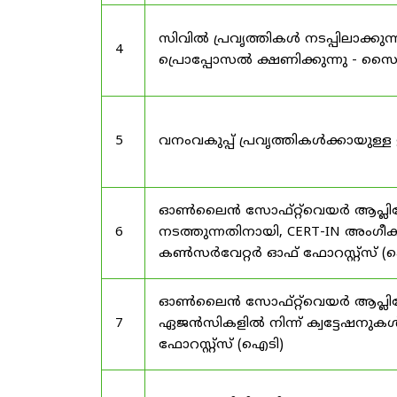
സിവിൽ പ്രവൃത്തികൾ നടപ്പിലാക്
4
പ്രൊപ്പോസൽ ക്ഷണിക്കുന്നു - സൈലന
5
വനംവകുപ്പ് പ്രവൃത്തികൾക്കായു
ഓൺലൈൻ സോഫ്റ്റ്‌വെയർ ആപ്ലിക്കേ
6
നടത്തുന്നതിനായി, CERT-IN അംഗീക
കൺസർവേറ്റർ ഓഫ് ഫോറസ്റ്റ്സ് (ഐ
ഓൺലൈൻ സോഫ്റ്റ്‌വെയർ ആപ്ലിക്ക
7
ഏജൻസികളിൽ നിന്ന് ക്വട്ടേഷനുകൾ
ഫോറസ്റ്റ്സ് (ഐടി)