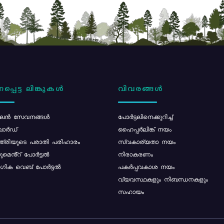
പ്പെട്ട ലിങ്കുകൾ
വിവരങ്ങൾ
ൻ സേവനങ്ങൾ
പോര്‍ട്ടലിനെക്കുറിച്ച്
ോർഡ്
ഹൈപ്പർലിങ്ക് നയം
്ത്രിയുടെ പരാതി പരിഹാരം
സ്വകാര്യതാ നയം
മെൻ്റ് പോർട്ടൽ
നിരാകരണം
ിക വെബ് പോർട്ടൽ
പകർപ്പവകാശ നയം
വ്യവസ്ഥകളും നിബന്ധനകളും
സഹായം