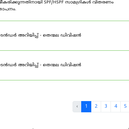
ീകരിക്കുന്നതിനായി SPF/HSPF സാമഗ്രികൾ വിതരണം
്ഞാപനം.
ടെൻഡർ അറിയിപ്പ് - തെന്മല ഡിവിഷൻ
ടെൻഡർ അറിയിപ്പ് - തെന്മല ഡിവിഷൻ
‹
1
2
3
4
5