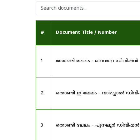
#
Document Title / Number
1
തോണ്ടി ലേലം - നെന്മാറ ഡിവിഷൻ
2
തൊണ്ടി ഇ-ലേലം - വാഴച്ചാൽ ഡിവ
3
തൊണ്ടി ലേലം - പുനലൂർ ഡിവിഷൻ