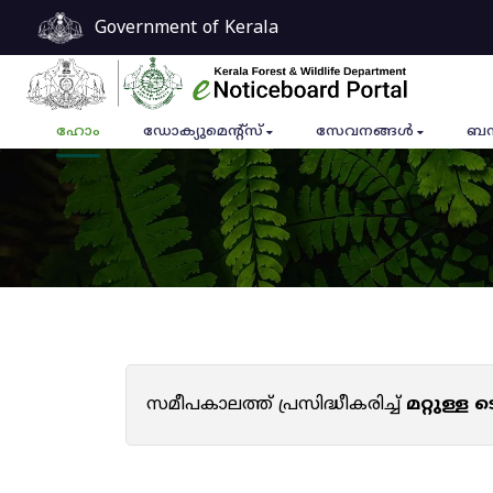
Government of Kerala
ഹോം
ഡോക്യുമെൻ്റ്സ്
സേവനങ്ങൾ
ബന
സമീപകാലത്ത് പ്രസിദ്ധീകരിച്ച്
മറ്റുള്