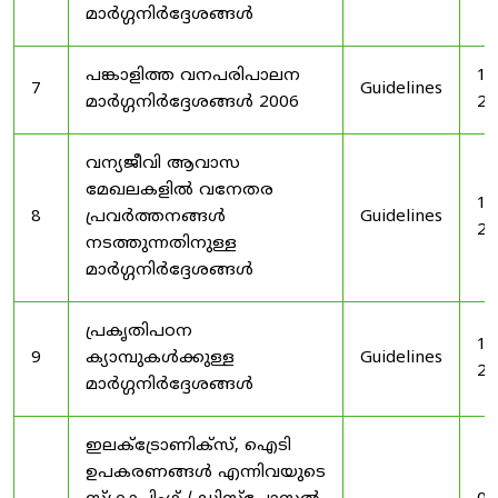
മാർഗ്ഗനിർദ്ദേശങ്ങൾ
പങ്കാളിത്ത വനപരിപാലന
19
7
Guidelines
മാർഗ്ഗനിർദ്ദേശങ്ങൾ 2006
20
വന്യജീവി ആവാസ
മേഖലകളിൽ വനേതര
19
8
പ്രവർത്തനങ്ങൾ
Guidelines
20
നടത്തുന്നതിനുള്ള
മാർഗ്ഗനിർദ്ദേശങ്ങൾ
പ്രകൃതിപഠന
19
9
ക്യാമ്പുകൾക്കുള്ള
Guidelines
20
മാർഗ്ഗനിർദ്ദേശങ്ങൾ
ഇലക്‌ട്രോണിക്‌സ്, ഐടി
ഉപകരണങ്ങൾ എന്നിവയുടെ