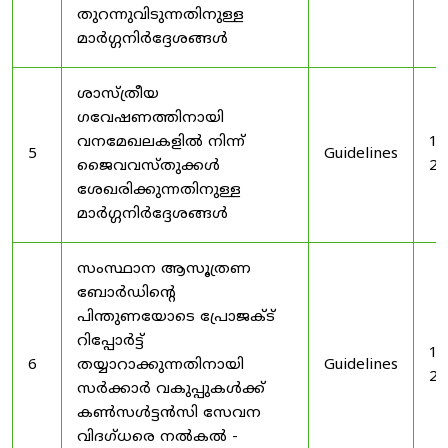
തുറന്നുവിടുന്നതിനുള്ള
മാർഗ്ഗനിർദ്ദേശങ്ങൾ
ശാസ്ത്രീയ
ഗവേഷണത്തിനായി
വനമേഖലകളിൽ നിന്ന്
19
5
Guidelines
ജൈവവസ്തുക്കൾ
20
ശേഖരിക്കുന്നതിനുള്ള
മാർഗ്ഗനിർദ്ദേശങ്ങൾ
സംസ്ഥാന ആസൂത്രണ
ബോർഡിൻ്റെ
പിന്തുണയോടെ പ്രോജക്ട്
റിപ്പോർട്ട്
19
6
തയ്യാറാക്കുന്നതിനായി
Guidelines
20
സർക്കാർ വകുപ്പുകൾക്ക്
കൺസൾട്ടൻസി സേവന
വിദഗ്ധരെ നൽകൽ -