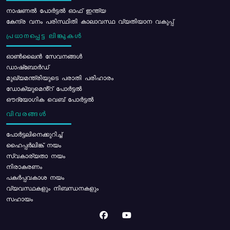
നാഷണൽ പോർട്ടൽ ഓഫ് ഇന്ത്യ
കേന്ദ്ര വനം പരിസ്ഥിതി കാലാവസ്ഥ വ്യതിയാന വകുപ്പ്
പ്രധാനപ്പെട്ട ലിങ്കുകൾ
ഓൺലൈൻ സേവനങ്ങൾ
ഡാഷ്ബോർഡ്
മുഖ്യമന്ത്രിയുടെ പരാതി പരിഹാരം
ഡോക്യുമെൻ്റ് പോർട്ടൽ
ഔദ്യോഗിക വെബ് പോർട്ടൽ
വിവരങ്ങൾ
പോര്‍ട്ടലിനെക്കുറിച്ച്
ഹൈപ്പർലിങ്ക് നയം
സ്വകാര്യതാ നയം
നിരാകരണം
പകർപ്പവകാശ നയം
വ്യവസ്ഥകളും നിബന്ധനകളും
സഹായം