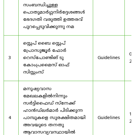
സംബന്ധിച്ചുള്ള
പൊതുമാർഗ്ഗനിർദ്ദേശങ്ങൾ
ഭേദഗതി വരുത്തി ഉത്തരവ്
പുറപ്പെടുവിക്കുന്നു നമ
സ്റ്റെപ് ബൈ സ്റ്റെപ്
പ്രോസുജൂർ ഫോർ
03
3
റെസ്‌പോണ്ടിങ് ടു
Guidelines
20
കോംപ്രമൈസ് ഓഫ്
സിസ്റ്റംസ്
മനുഷ്യവാസ
മേഖലകളിൽനിന്നും
സർട്ടിഫൈഡ് സ്നേക്ക്
ഹാൻഡ്‌ലർമാർ പിടിക്കുന്ന
19
4
പാമ്പുകളെ സുരക്ഷിതമായി
Guidelines
20
അവയുടെ തനതു
ആവാസവ്യവസ്ഥായിൽ