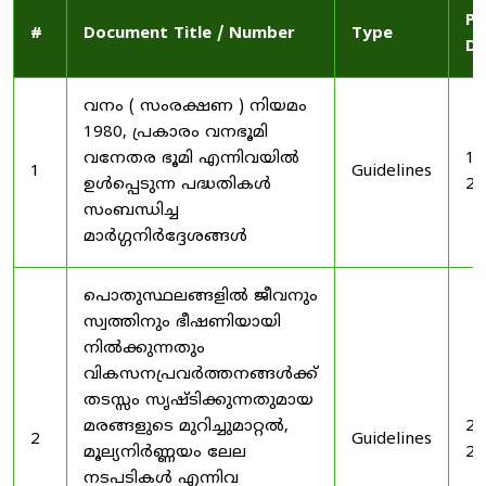
Pu
#
Document Title / Number
Type
Da
വനം ( സംരക്ഷണ ) നിയമം
1980, പ്രകാരം വനഭൂമി
വനേതര ഭൂമി എന്നിവയിൽ
19
1
Guidelines
ഉൾപ്പെടുന്ന പദ്ധതികൾ
20
സംബന്ധിച്ച
മാർഗ്ഗനിർദ്ദേശങ്ങൾ
പൊതുസ്ഥലങ്ങളിൽ ജീവനും
സ്വത്തിനും ഭീഷണിയായി
നിൽക്കുന്നതും
വികസനപ്രവർത്തനങ്ങൾക്ക്
തടസ്സം സൃഷ്ടിക്കുന്നതുമായ
മരങ്ങളുടെ മുറിച്ചുമാറ്റൽ,
20
2
Guidelines
മൂല്യനിർണ്ണയം ലേല
20
നടപടികൾ എന്നിവ