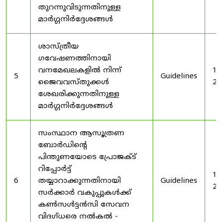
തുറന്നുവിടുന്നതിനുള്ള
മാർഗ്ഗനിർദ്ദേശങ്ങൾ
ശാസ്ത്രീയ
ഗവേഷണത്തിനായി
വനമേഖലകളിൽ നിന്ന്
19
5
Guidelines
ജൈവവസ്തുക്കൾ
20
ശേഖരിക്കുന്നതിനുള്ള
മാർഗ്ഗനിർദ്ദേശങ്ങൾ
സംസ്ഥാന ആസൂത്രണ
ബോർഡിൻ്റെ
പിന്തുണയോടെ പ്രോജക്ട്
റിപ്പോർട്ട്
19
6
തയ്യാറാക്കുന്നതിനായി
Guidelines
20
സർക്കാർ വകുപ്പുകൾക്ക്
കൺസൾട്ടൻസി സേവന
വിദഗ്ധരെ നൽകൽ -