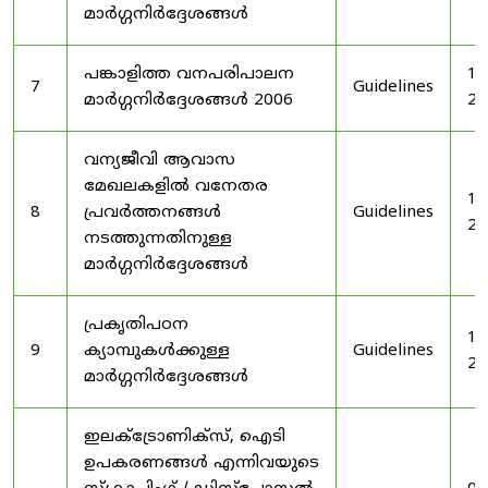
മാർഗ്ഗനിർദ്ദേശങ്ങൾ
പങ്കാളിത്ത വനപരിപാലന
19
7
Guidelines
മാർഗ്ഗനിർദ്ദേശങ്ങൾ 2006
20
വന്യജീവി ആവാസ
മേഖലകളിൽ വനേതര
19
8
പ്രവർത്തനങ്ങൾ
Guidelines
20
നടത്തുന്നതിനുള്ള
മാർഗ്ഗനിർദ്ദേശങ്ങൾ
പ്രകൃതിപഠന
19
9
ക്യാമ്പുകൾക്കുള്ള
Guidelines
20
മാർഗ്ഗനിർദ്ദേശങ്ങൾ
ഇലക്‌ട്രോണിക്‌സ്, ഐടി
ഉപകരണങ്ങൾ എന്നിവയുടെ