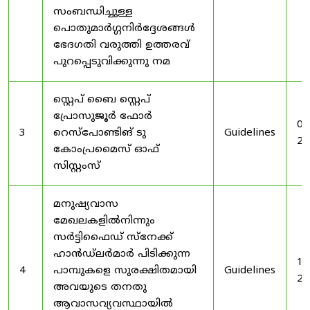
സംബന്ധിച്ചുള്ള
പൊതുമാർഗ്ഗനിർദ്ദേശങ്ങൾ
ഭേദഗതി വരുത്തി ഉത്തരവ്
പുറപ്പെടുവിക്കുന്നു നമ
സ്റ്റെപ് ബൈ സ്റ്റെപ്
പ്രോസുജൂർ ഫോർ
03
3
റെസ്‌പോണ്ടിങ് ടു
Guidelines
20
കോംപ്രമൈസ് ഓഫ്
സിസ്റ്റംസ്
മനുഷ്യവാസ
മേഖലകളിൽനിന്നും
സർട്ടിഫൈഡ് സ്നേക്ക്
ഹാൻഡ്‌ലർമാർ പിടിക്കുന്ന
19
4
പാമ്പുകളെ സുരക്ഷിതമായി
Guidelines
20
അവയുടെ തനതു
ആവാസവ്യവസ്ഥായിൽ