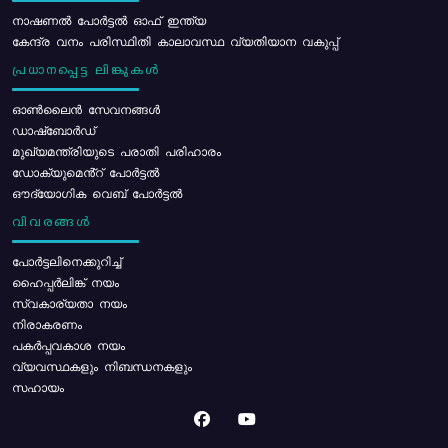
നാഷണൽ പോർട്ടൽ ഓഫ് ഇന്ത്യ
കേന്ദ്ര വനം പരിസ്ഥിതി കാലാവസ്ഥ വ്യതിയാന വകുപ്പ്
പ്രധാനപ്പെട്ട ലിങ്കുകൾ
ഓൺലൈൻ സേവനങ്ങൾ
ഡാഷ്ബോർഡ്
മുഖ്യമന്ത്രിയുടെ പരാതി പരിഹാരം
ഡോക്യുമെൻ്റ് പോർട്ടൽ
ഔദ്യോഗിക വെബ് പോർട്ടൽ
വിവരങ്ങൾ
പോര്‍ട്ടലിനെക്കുറിച്ച്
ഹൈപ്പർലിങ്ക് നയം
സ്വകാര്യതാ നയം
നിരാകരണം
പകർപ്പവകാശ നയം
വ്യവസ്ഥകളും നിബന്ധനകളും
സഹായം