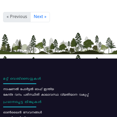
« Previous
Next »
മറ്റ് വെബ്സൈറ്റുകൾ
നാഷണൽ പോർട്ടൽ ഓഫ് ഇന്ത്യ
കേന്ദ്ര വനം പരിസ്ഥിതി കാലാവസ്ഥ വ്യതിയാന വകുപ്പ്
പ്രധാനപ്പെട്ട ലിങ്കുകൾ
ഓൺലൈൻ സേവനങ്ങൾ