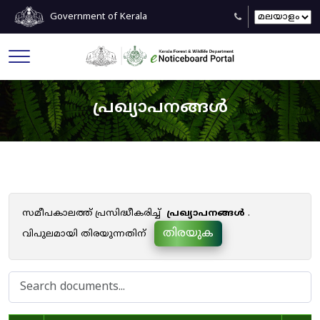
Government of Kerala
പ്രഖ്യാപനങ്ങൾ
സമീപകാലത്ത് പ്രസിദ്ധീകരിച്ച്
പ്രഖ്യാപനങ്ങൾ
.
തിരയുക
വിപുലമായി തിരയുന്നതിന്