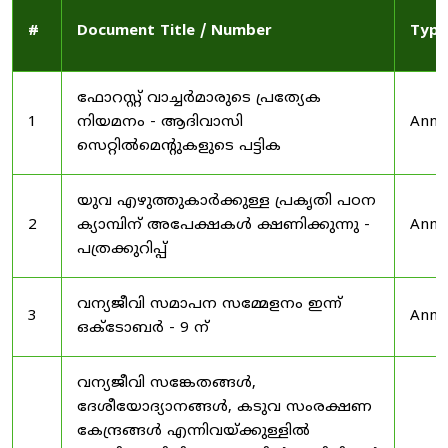
#
Document Title / Number
Type
ഫോറസ്റ്റ് വാച്ചർമാരുടെ പ്രത്യേക
1
നിയമനം - ആദിവാസി
Anno
സെറ്റിൽമെന്റുകളുടെ പട്ടിക
യുവ എഴുത്തുകാർക്കുള്ള പ്രകൃതി പഠന
2
ക്യാമ്പിന് അപേക്ഷകൾ ക്ഷണിക്കുന്നു -
Anno
പത്രക്കുറിപ്പ്
വന്യജീവി സമാപന സമ്മേളനം ഇന്ന്
3
Anno
ഒക്ടോബർ - 9 ന്
വന്യജീവി സങ്കേതങ്ങൾ,
ദേശീയോദ്യാനങ്ങൾ, കടുവ സംരക്ഷണ
കേന്ദ്രങ്ങൾ എന്നിവയ്ക്കുള്ളിൽ