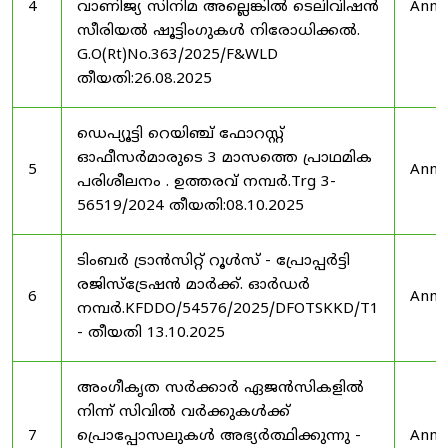
4
വാണിജ്യ സിനിമ അല്ലെങ്കിൽ ടെലിവിഷൻ
Anno
സീരിയൽ ഷൂട്ടിംഗുകൾ നിരോധിക്കൽ.
G.O(Rt)No.363/2025/F&WLD
തീയതി:26.08.2025
ഡെപ്യൂട്ടി റെയിഞ്ച് ഫോറസ്റ്റ്
ഓഫീസർമാരുടെ 3 മാസത്തെ പ്രാഥമിക
5
Anno
പരിശീലനം . ഉത്തരവ് നമ്പർ.Trg 3-
56519/2024 തീയതി:08.10.2025
ടിംബർ ട്രാൻസിറ്റ് റൂൾസ് - പ്രോപ്പർട്ടി
രജിസ്ട്രേഷൻ മാർക്ക്. ഓർഡർ
6
Anno
നമ്പർ.KFDDO/54576/2025/DFOTSKKD/T1
- തീയതി 13.10.2025
അംഗീകൃത സർക്കാർ ഏജൻസികളിൽ
നിന്ന് സിവിൽ വർക്കുകൾക്ക്
7
പ്രൊപ്പോസലുകൾ അഭ്യർത്ഥിക്കുന്നു -
Anno