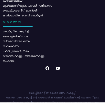
ഡാഷ്ബോർഡ്
മുഖ്യമന്ത്രിയുടെ പരാതി പരിഹാരം
ഡോക്യുമെൻ്റ് പോർട്ടൽ
ഔദ്യോഗിക വെബ് പോർട്ടൽ
വിവരങ്ങൾ
പോര്‍ട്ടലിനെക്കുറിച്ച്
ഹൈപ്പർലിങ്ക് നയം
സ്വകാര്യതാ നയം
നിരാകരണം
പകർപ്പവകാശ നയം
വ്യവസ്ഥകളും നിബന്ധനകളും
സഹായം
കോപ്പിറൈറ്റ് @ കേരള വനം വകുപ്പ്.
കേരള വനം വകുപ്പിന്റെ ഔദ്യോഗിക വെബ്-പോർട്ടലിന്റെ ഭാഗമാണ് ഈ
പോർട്ടൽ. പോർട്ടലിലെ ഉള്ളടക്കത്തിന്റെ ഉടമസ്ഥാവകാശം കേരള വനം