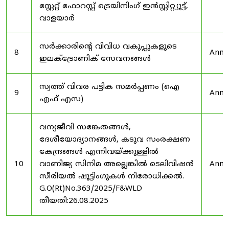
സ്റ്റേറ്റ് ഫോറസ്റ്റ് ട്രെയിനിംഗ് ഇൻസ്റ്റിറ്റ്യൂട്ട്,
വാളയാർ
സർക്കാരിന്റെ വിവിധ വകുപ്പുകളുടെ
8
Anno
ഇലക്ട്രോണിക് സേവനങ്ങൾ
സ്വത്ത് വിവര പട്ടിക സമർപ്പണം (ഐ
9
Anno
എഫ് എസ)
വന്യജീവി സങ്കേതങ്ങൾ,
ദേശീയോദ്യാനങ്ങൾ, കടുവ സംരക്ഷണ
കേന്ദ്രങ്ങൾ എന്നിവയ്ക്കുള്ളിൽ
10
വാണിജ്യ സിനിമ അല്ലെങ്കിൽ ടെലിവിഷൻ
Anno
സീരിയൽ ഷൂട്ടിംഗുകൾ നിരോധിക്കൽ.
G.O(Rt)No.363/2025/F&WLD
തീയതി:26.08.2025