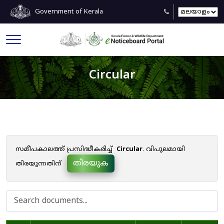
Government of Kerala
Circular
സമീപകാലത്ത് പ്രസിദ്ധീകരിച്ച്
Circular
. വിപുലമായി
തിരയുക
തിരയുന്നതിന്