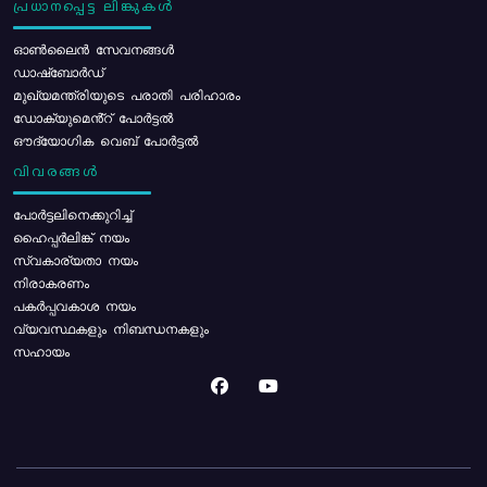
പ്രധാനപ്പെട്ട ലിങ്കുകൾ
ഓൺലൈൻ സേവനങ്ങൾ
ഡാഷ്ബോർഡ്
മുഖ്യമന്ത്രിയുടെ പരാതി പരിഹാരം
ഡോക്യുമെൻ്റ് പോർട്ടൽ
ഔദ്യോഗിക വെബ് പോർട്ടൽ
വിവരങ്ങൾ
പോര്‍ട്ടലിനെക്കുറിച്ച്
ഹൈപ്പർലിങ്ക് നയം
സ്വകാര്യതാ നയം
നിരാകരണം
പകർപ്പവകാശ നയം
വ്യവസ്ഥകളും നിബന്ധനകളും
സഹായം