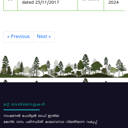
dated 25/11/2017
2024
« Previous
Next »
മറ്റ് വെബ്സൈറ്റുകൾ
നാഷണൽ പോർട്ടൽ ഓഫ് ഇന്ത്യ
കേന്ദ്ര വനം പരിസ്ഥിതി കാലാവസ്ഥ വ്യതിയാന വകുപ്പ്