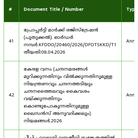
#
Document Title / Number
Type
പ്രോപ്പർട്ടി മാർക്ക് രജിസ്ട്രേഷൻ
(പുതുക്കൽ). ഓർഡർ
41
Anno
നമ്പർ.KFDDO/20460/2026/DFOTSKKD/T1
തീയതി:08.04.2026
കേരള വനം (ചന്ദനമരങ്ങൾ
മുറിക്കുന്നതിനും വിൽക്കുന്നതിനുമുള്ള
നിയന്ത്രണവും ചന്ദനത്തടിയും
ചന്ദനത്തൈലവും കൈവശം
42
Anno
വയ്ക്കുന്നതിനും
കൊണ്ടുപോകുന്നതിനുമുള്ള
ലൈസൻസ് അനുവദിക്കലും)
നിയമങ്ങൾ.2026