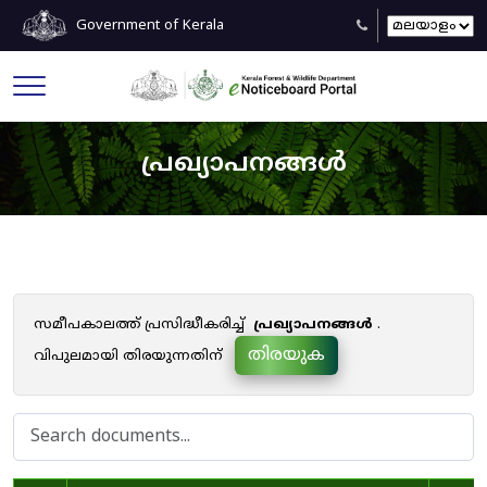
Government of Kerala
പ്രഖ്യാപനങ്ങൾ
സമീപകാലത്ത് പ്രസിദ്ധീകരിച്ച്
പ്രഖ്യാപനങ്ങൾ
.
തിരയുക
വിപുലമായി തിരയുന്നതിന്