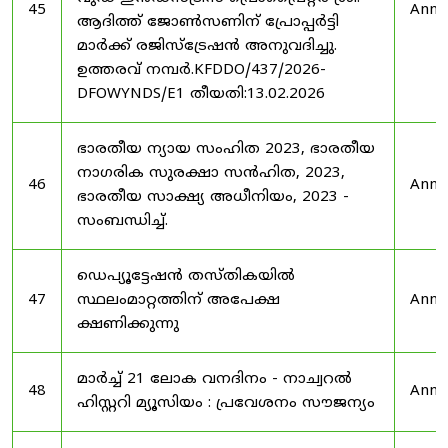
45
Anno
ആദിത്ത് ജോൺസണിന് പ്രോപ്പർട്ടി
മാർക്ക് രജിസ്ട്രേഷൻ അനുവദിച്ചു.
ഉത്തരവ് നമ്പർ.KFDDO/437/2026-
DFOWYNDS/E1 തീയതി:13.02.2026
ഭാരതീയ ന്യായ സംഹിത 2023, ഭാരതീയ
നാഗരിക സുരക്ഷാ സൻഹിത, 2023,
46
Anno
ഭാരതീയ സാക്ഷ്യ അധീനിയം, 2023 -
സംബന്ധിച്ച്.
ഡെപ്യൂട്ടേഷൻ തസ്തികയിൽ
47
സ്ഥലംമാറ്റത്തിന് അപേക്ഷ
Anno
ക്ഷണിക്കുന്നു
മാർച്ച് 21 ലോക വനദിനം - നാച്വറൽ
48
Anno
ഹിസ്റ്ററി മ്യൂസിയം : പ്രവേശനം സൗജന്യം