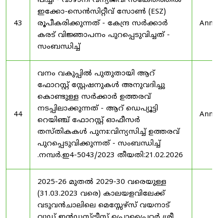
പീച്ചി - വാഴാനി വന്യജീവി സങ്കേതത്തിൽ
ഇക്കോ-സെൻസിറ്റീവ് സോൺ (ESZ)
43
രൂപീകരിക്കുന്നത് - കേന്ദ്ര സർക്കാർ
Anno
കരട് വിജ്ഞാപനം പുറപ്പെടുവിച്ചത് -
സംബന്ധിച്ച്
വനം വകുപ്പിൽ പുതുതായി ആറ്
ഫോറസ്റ്റ് സ്റ്റേഷനുകൾ അനുവദിച്ചു
കൊണ്ടുള്ള സർക്കാർ ഉത്തരവ്
നടപ്പിലാക്കുന്നത് - ആറ് ഡെപ്യൂട്ടി
44
Anno
റെയിഞ്ച് ഫോറസ്റ്റ് ഓഫീസർ
തസ്തികകൾ പുനഃ:വിന്യസിച്ച് ഉത്തരവ്
പുറപ്പെടുവിക്കുന്നത് - സംബന്ധിച്ച്
.നമ്പർ.ഇ4-5043/2023 തീയതി:21.02.2026
2025-26 മുതൽ 2029-30 വരെയുള്ള
(31.03.2023 വരെ) കാലയളവിലേക്ക്
വടുവൻചാലിലെ മെസ്സേഴ്സ് വയനാട്
വുഡ് ഇൻഡസ്ട്രീസ് പ്രൊപ്രൈറ്റർ ശ്രീ.