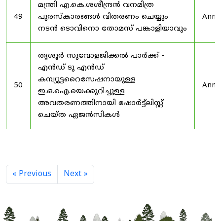
മന്ത്രി എ.കെ.ശശീന്ദ്രൻ വനമിത്ര
49
പുരസ്‌കാരങ്ങൾ വിതരണം ചെയ്യും
Anno
നടൻ ടൊവിനൊ തോമസ് പങ്കാളിയാവും
തൃശൂർ സുവോളജിക്കൽ പാർക്ക് -
എൻഡ് ടു എൻഡ്
കമ്പ്യൂട്ടറൈസേഷനായുള്ള
50
Anno
ഇ.ഒ.ഐ.യെക്കുറിച്ചുള്ള
അവതരണത്തിനായി ഷോർട്ട്‌ലിസ്റ്റ്
ചെയ്ത ഏജൻസികൾ
« Previous
Next »