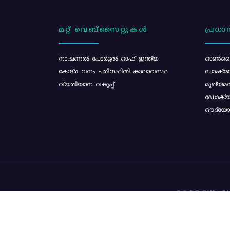
മറ്റ് വെബ്സൈറ്റുകൾ
പ്രധാന
നാഷണൽ പോർട്ടൽ ഓഫ് ഇന്ത്യ
ഓൺലൈ
കേന്ദ്ര വനം പരിസ്ഥിതി കാലാവസ്ഥ
ഡാഷ്ബ
വ്യതിയാന വകുപ്പ്
മുഖ്യമന
ഡോക്യു
ഔദ്യോഗ
കേരള വനം വകു
ഉള്ളടക്ക