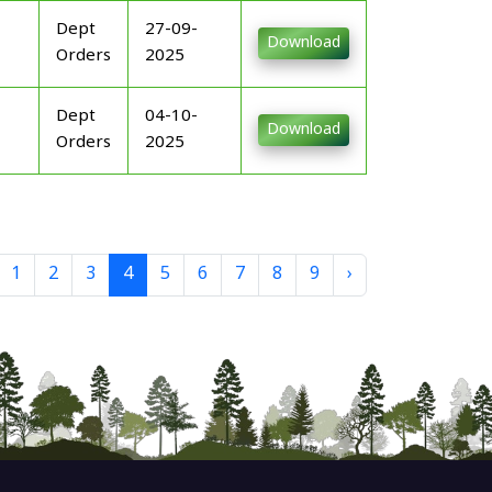
Dept
27-09-
Download
Orders
2025
Dept
04-10-
Download
Orders
2025
1
2
3
4
5
6
7
8
9
›