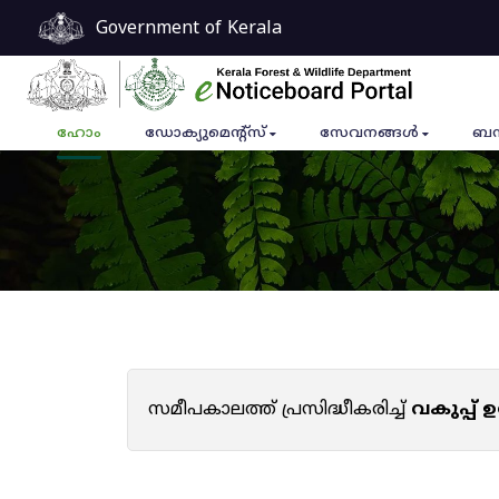
Government of Kerala
ഹോം
ഡോക്യുമെൻ്റ്സ്
സേവനങ്ങൾ
ബന
സമീപകാലത്ത് പ്രസിദ്ധീകരിച്ച്
വകുപ്പ്