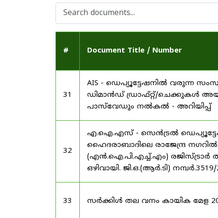
#
Document Title / Number
AIS - ഡെപ്യൂട്ടേഷനിൽ വരുന്ന സംസ
31
ഡിമാൻഡ് ഡ്രാഫ്റ്റ്/ചെക്കുകൾ അ
പാസ്‌വേഡും നൽകൽ - അറിയിപ്പ്
എ.ഐ.എസ് - സെൻട്രൽ ഡെപ്യൂട്ടേഷ
ഹൈദരാബാദിലെ രാജേന്ദ്ര നഗറിൽ നാഷണ
32
(എൻ.ഐ.പി.എച്ച്.എം) രജിസ്ട്രാർ
ഒഴിവായി. ജി.ഒ.(ആർ.ടി) നമ്പർ.3519
33
സർക്കിൾ തല വനം കായിക മേള 2025