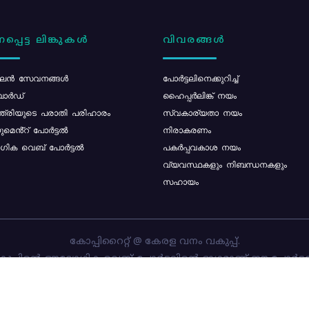
പ്പെട്ട ലിങ്കുകൾ
വിവരങ്ങൾ
ൻ സേവനങ്ങൾ
പോര്‍ട്ടലിനെക്കുറിച്ച്
ോർഡ്
ഹൈപ്പർലിങ്ക് നയം
്ത്രിയുടെ പരാതി പരിഹാരം
സ്വകാര്യതാ നയം
മെൻ്റ് പോർട്ടൽ
നിരാകരണം
ിക വെബ് പോർട്ടൽ
പകർപ്പവകാശ നയം
വ്യവസ്ഥകളും നിബന്ധനകളും
സഹായം
കോപ്പിറൈറ്റ് @ കേരള വനം വകുപ്പ്.
പ്പിന്റെ ഔദ്യോഗിക വെബ്-പോർട്ടലിന്റെ ഭാഗമാണ് ഈ പോർട്ട
ത്തിന്റെ ഉടമസ്ഥാവകാശം കേരള വനം വകുപ്പിനാണ്. പോർട്ടൽ 
ചെയ്തിട്ടുള്ളത്
സി-ഡിറ്റ്
ആണ്.