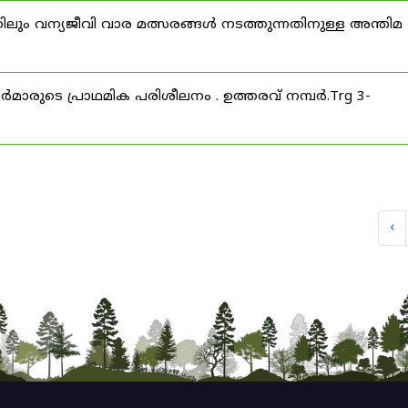
ിലും വന്യജീവി വാര മത്സരങ്ങൾ നടത്തുന്നതിനുള്ള അന്തിമ
ീസർമാരുടെ പ്രാഥമിക പരിശീലനം . ഉത്തരവ് നമ്പർ.Trg 3-
‹