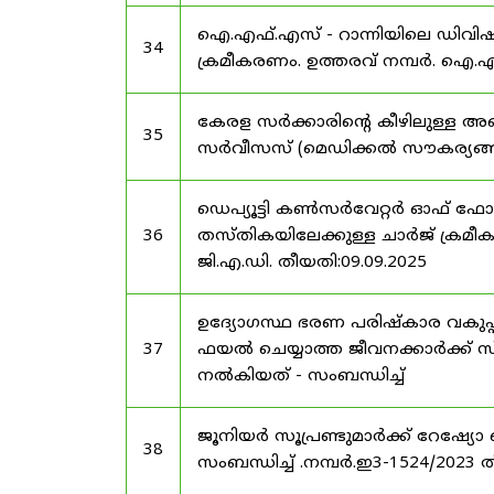
ഐ.എഫ്.എസ് - റാന്നിയിലെ ഡിവി
34
ക്രമീകരണം. ഉത്തരവ് നമ്പർ. ഐ.എഫ
കേരള സർക്കാരിന്റെ കീഴിലുള്ള അഖ
35
സർവീസസ് (മെഡിക്കൽ സൗകര്യങ്ങൾ) 
ഡെപ്യൂട്ടി കൺസർവേറ്റർ ഓഫ് ഫോ
36
തസ്തികയിലേക്കുള്ള ചാർജ് ക്രമീകര
ജി.എ.ഡി. തീയതി:09.09.2025
ഉദ്യോഗസ്ഥ ഭരണ പരിഷ്കാര വകുപ്പ്
37
ഫയൽ ചെയ്യാത്ത ജീവനക്കാർക്ക് സ്
നൽകിയത് - സംബന്ധിച്ച്
ജൂനിയർ സൂപ്രണ്ടുമാർക്ക് റേഷ്യോ 
38
സംബന്ധിച്ച് .നമ്പർ.ഇ3-1524/2023 