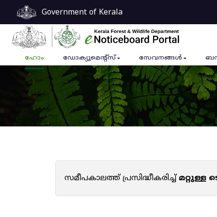
Government of Kerala
ഹോം
ഡോക്യുമെൻ്റ്സ്
സേവനങ്ങൾ
ബന
സമീപകാലത്ത് പ്രസിദ്ധീകരിച്ച്
മറ്റുള്