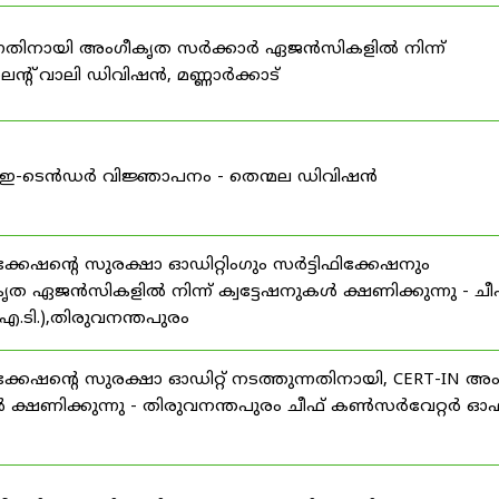
കുന്നതിനായി അംഗീകൃത സർക്കാർ ഏജൻസികളിൽ നിന്ന്
്റ് വാലി ഡിവിഷൻ, മണ്ണാർക്കാട്
ള്ള ഇ-ടെൻഡർ വിജ്ഞാപനം - തെന്മല ഡിവിഷൻ
ഷന്റെ സുരക്ഷാ ഓഡിറ്റിംഗും സർട്ടിഫിക്കേഷനും
ൃത ഏജൻസികളിൽ നിന്ന് ക്വട്ടേഷനുകൾ ക്ഷണിക്കുന്നു - ചീ
.ടി.),തിരുവനന്തപുരം
േഷന്റെ സുരക്ഷാ ഓഡിറ്റ് നടത്തുന്നതിനായി, CERT-IN അ
 ക്ഷണിക്കുന്നു - തിരുവനന്തപുരം ചീഫ് കൺസർവേറ്റർ ഓഫ