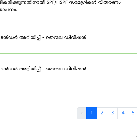
ീകരിക്കുന്നതിനായി SPF/HSPF സാമഗ്രികൾ വിതരണം
്ഞാപനം.
ടെൻഡർ അറിയിപ്പ് - തെന്മല ഡിവിഷൻ
ടെൻഡർ അറിയിപ്പ് - തെന്മല ഡിവിഷൻ
‹
1
2
3
4
5