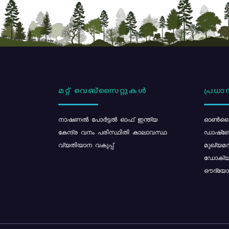
മറ്റ് വെബ്സൈറ്റുകൾ
പ്രധാന
നാഷണൽ പോർട്ടൽ ഓഫ് ഇന്ത്യ
ഓൺലൈ
കേന്ദ്ര വനം പരിസ്ഥിതി കാലാവസ്ഥ
ഡാഷ്ബ
വ്യതിയാന വകുപ്പ്
മുഖ്യമന
ഡോക്യു
ഔദ്യോഗ