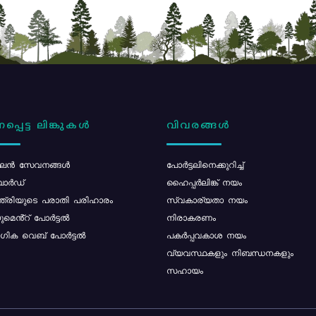
പ്പെട്ട ലിങ്കുകൾ
വിവരങ്ങൾ
ൻ സേവനങ്ങൾ
പോര്‍ട്ടലിനെക്കുറിച്ച്
ോർഡ്
ഹൈപ്പർലിങ്ക് നയം
്ത്രിയുടെ പരാതി പരിഹാരം
സ്വകാര്യതാ നയം
മെൻ്റ് പോർട്ടൽ
നിരാകരണം
ിക വെബ് പോർട്ടൽ
പകർപ്പവകാശ നയം
വ്യവസ്ഥകളും നിബന്ധനകളും
സഹായം