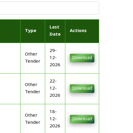
Last
Type
Actions
Date
29-
Other
12-
Download
Tender
2026
22-
Other
12-
Download
Tender
2026
18-
Other
12-
Download
Tender
2026