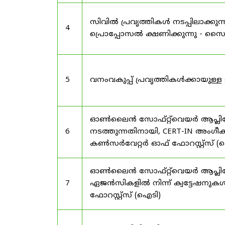
സിവിൽ പ്രവൃത്തികൾ നടപ്പിലാക്
4
പ്രൊപ്പോസൽ ക്ഷണിക്കുന്നു - സൈലന
5
വനംവകുപ്പ് പ്രവൃത്തികൾക്കായു
ഓൺലൈൻ സോഫ്റ്റ്‌വെയർ ആപ്ലിക്കേ
6
നടത്തുന്നതിനായി, CERT-IN അംഗീക
കൺസർവേറ്റർ ഓഫ് ഫോറസ്റ്റ്സ് (ഐ
ഓൺലൈൻ സോഫ്റ്റ്‌വെയർ ആപ്ലിക്ക
7
ഏജൻസികളിൽ നിന്ന് ക്വട്ടേഷനുകൾ
ഫോറസ്റ്റ്സ് (ഐടി)