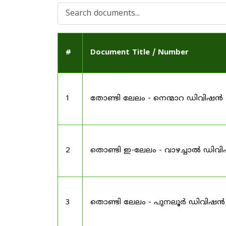
#
Document Title / Number
1
തോണ്ടി ലേലം - നെന്മാറ ഡിവിഷൻ
2
തൊണ്ടി ഇ-ലേലം - വാഴച്ചാൽ ഡിവ
3
തൊണ്ടി ലേലം - പുനലൂർ ഡിവിഷൻ