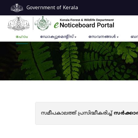
Government of Kerala
ഹോം
ഡോക്യുമെൻ്റ്സ്
സേവനങ്ങൾ
ബന
സമീപകാലത്ത് പ്രസിദ്ധീകരിച്ച്
സർക്കാ