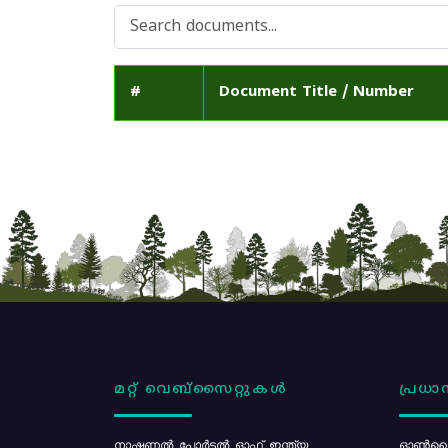
#
Document Title / Number
മറ്റ് വെബ്സൈറ്റുകൾ
പ്രധാന
നാഷണൽ പോർട്ടൽ ഓഫ് ഇന്ത്യ
ഓൺലൈ