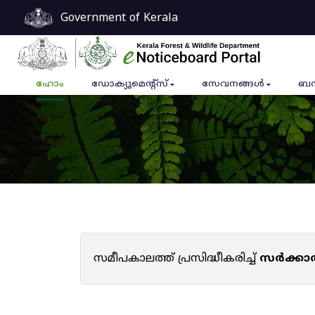
Government of Kerala
ഹോം
ഡോക്യുമെൻ്റ്സ്
സേവനങ്ങൾ
ബന
സമീപകാലത്ത് പ്രസിദ്ധീകരിച്ച്
സർക്കാ