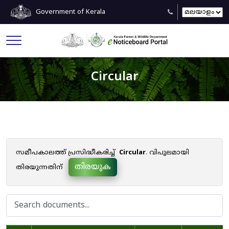
Government of Kerala
Circular
സമീപകാലത്ത് പ്രസിദ്ധീകരിച്ച്
Circular
. വിപുലമായി
തിരയുക
തിരയുന്നതിന്