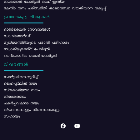
നാഷണൽ പോർട്ടൽ ഓഫ് ഇന്ത്യ
കേന്ദ്ര വനം പരിസ്ഥിതി കാലാവസ്ഥ വ്യതിയാന വകുപ്പ്
പ്രധാനപ്പെട്ട ലിങ്കുകൾ
ഓൺലൈൻ സേവനങ്ങൾ
ഡാഷ്ബോർഡ്
മുഖ്യമന്ത്രിയുടെ പരാതി പരിഹാരം
ഡോക്യുമെൻ്റ് പോർട്ടൽ
ഔദ്യോഗിക വെബ് പോർട്ടൽ
വിവരങ്ങൾ
പോര്‍ട്ടലിനെക്കുറിച്ച്
ഹൈപ്പർലിങ്ക് നയം
സ്വകാര്യതാ നയം
നിരാകരണം
പകർപ്പവകാശ നയം
വ്യവസ്ഥകളും നിബന്ധനകളും
സഹായം