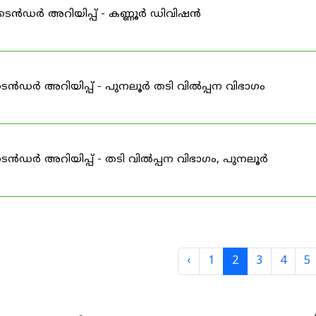
ഇ-ടെൻഡർ അറിയിപ്പ് - കണ്ണൂർ ഡിവിഷൻ
െൻഡർ അറിയിപ്പ് - പുനലൂർ തടി വിൽപ്പന വിഭാഗം
െൻഡർ അറിയിപ്പ് - തടി വിൽപ്പന വിഭാഗം, പുനലൂർ
‹
1
2
3
4
5