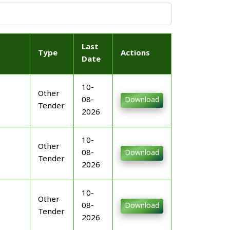
Last
Type
Actions
Date
10-
Other
08-
Download
Tender
2026
10-
Other
08-
Download
Tender
2026
10-
Other
08-
Download
Tender
2026