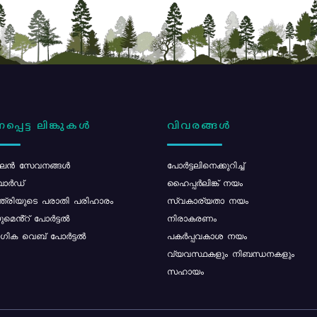
പ്പെട്ട ലിങ്കുകൾ
വിവരങ്ങൾ
ൻ സേവനങ്ങൾ
പോര്‍ട്ടലിനെക്കുറിച്ച്
ോർഡ്
ഹൈപ്പർലിങ്ക് നയം
്ത്രിയുടെ പരാതി പരിഹാരം
സ്വകാര്യതാ നയം
മെൻ്റ് പോർട്ടൽ
നിരാകരണം
ിക വെബ് പോർട്ടൽ
പകർപ്പവകാശ നയം
വ്യവസ്ഥകളും നിബന്ധനകളും
സഹായം