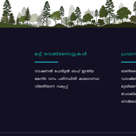
മറ്റ് വെബ്സൈറ്റുകൾ
പ്രധാന
നാഷണൽ പോർട്ടൽ ഓഫ് ഇന്ത്യ
ഓൺലൈ
കേന്ദ്ര വനം പരിസ്ഥിതി കാലാവസ്ഥ
ഡാഷ്ബ
വ്യതിയാന വകുപ്പ്
മുഖ്യമന
ഡോക്യു
ഔദ്യോഗ