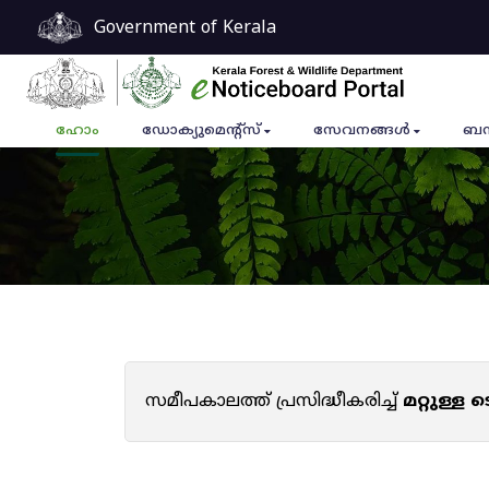
Government of Kerala
ഹോം
ഡോക്യുമെൻ്റ്സ്
സേവനങ്ങൾ
ബന
സമീപകാലത്ത് പ്രസിദ്ധീകരിച്ച്
മറ്റുള്