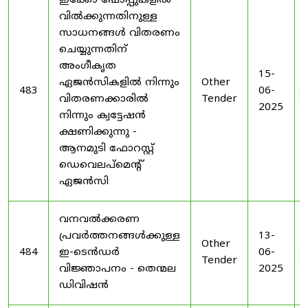
ഇക്കോ ഷോപ്പുകളിൽ
വിൽക്കുന്നതിനുള്ള
സാധനങ്ങൾ വിതരണം
ചെയ്യുന്നതിന്
അംഗീകൃത
15-
ഏജൻസികളിൽ നിന്നും
Other
483
06-
വിതരണക്കാരിൽ
Tender
2025
നിന്നും ക്വട്ടേഷൻ
ക്ഷണിക്കുന്നു -
ആനമുടി ഫോറസ്റ്റ്
ഡെവെലപ്മെന്റ്
ഏജൻസി
വനവൽക്കരണ
പ്രവർത്തനങ്ങൾക്കുള്ള
13-
Other
484
ഇ-ടെൻഡർ
06-
Tender
വിജ്ഞാപനം - തെന്മല
2025
ഡിവിഷൻ