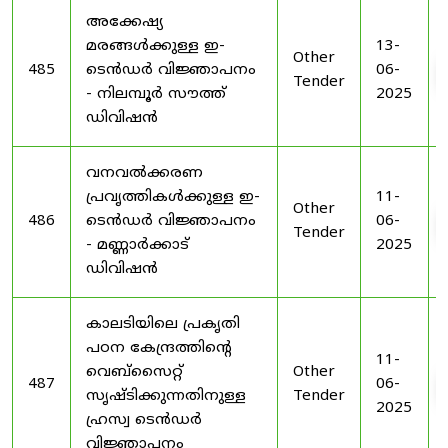
അക്കേഷ്യ
മരങ്ങൾക്കുള്ള ഇ-
13-
Other
485
ടെൻഡർ വിജ്ഞാപനം
06-
Tender
- നിലമ്പൂർ സൗത്ത്
2025
ഡിവിഷൻ
വനവൽക്കരണ
പ്രവൃത്തികൾക്കുള്ള ഇ-
11-
Other
486
ടെൻഡർ വിജ്ഞാപനം
06-
Tender
- മണ്ണാർക്കാട്
2025
ഡിവിഷൻ
കാലടിയിലെ പ്രകൃതി
പഠന കേന്ദ്രത്തിന്റെ
11-
വെബ്സൈറ്റ്
Other
487
06-
സൃഷ്ടിക്കുന്നതിനുള്ള
Tender
2025
ഹ്രസ്വ ടെൻഡർ
വിജ്ഞാപനം