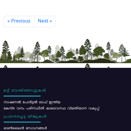
« Previous
Next »
മറ്റ് വെബ്സൈറ്റുകൾ
നാഷണൽ പോർട്ടൽ ഓഫ് ഇന്ത്യ
കേന്ദ്ര വനം പരിസ്ഥിതി കാലാവസ്ഥ വ്യതിയാന വകുപ്പ്
പ്രധാനപ്പെട്ട ലിങ്കുകൾ
ഓൺലൈൻ സേവനങ്ങൾ