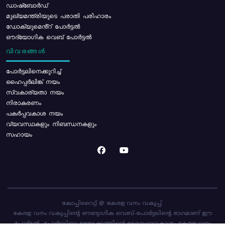
ഡാഷ്ബോർഡ്
മുഖ്യമന്ത്രിയുടെ പരാതി പരിഹാരം
ഡോക്യുമെൻ്റ് പോർട്ടൽ
ഔദ്യോഗിക വെബ് പോർട്ടൽ
വിവരങ്ങൾ
പോര്‍ട്ടലിനെക്കുറിച്ച്
ഹൈപ്പർലിങ്ക് നയം
സ്വകാര്യതാ നയം
നിരാകരണം
പകർപ്പവകാശ നയം
വ്യവസ്ഥകളും നിബന്ധനകളും
സഹായം
കോപ്പിറൈറ്റ് @ കേരള വനം വകുപ്പ്.
കേരള വനം വകുപ്പിന്റെ ഔദ്യോഗിക വെബ്-പോർട്ടലിന്റെ ഭാഗമാണ് ഈ
പോർട്ടൽ. പോർട്ടലിലെ ഉള്ളടക്കത്തിന്റെ ഉടമസ്ഥാവകാശം കേരള വനം