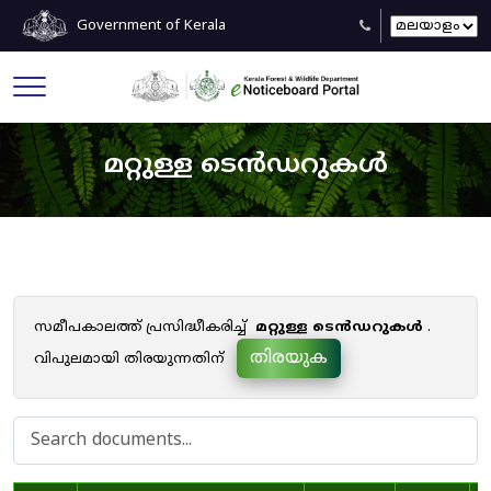
Government of Kerala
മറ്റുള്ള ടെൻഡറുകൾ
സമീപകാലത്ത് പ്രസിദ്ധീകരിച്ച്
മറ്റുള്ള ടെൻഡറുകൾ
.
തിരയുക
വിപുലമായി തിരയുന്നതിന്