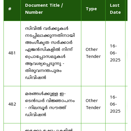
Document Title /
Last
#
Type
Number
Date
സിവിൽ വർക്കുകൾ
നടപ്പിലാക്കുന്നതിനായി
അംഗീകൃത സർക്കാർ
16-
ഏജൻസികളിൽ നിന്ന്
Other
481
06-
പ്രൊപ്പോസലുകൾ
Tender
2025
ആവശ്യപ്പെടുന്നു -
തിരുവനന്തപുരം
ഡിവിഷൻ
മരങ്ങൾക്കുള്ള ഇ-
16-
ടെൻഡർ വിജ്ഞാപനം
Other
482
06-
- നിലമ്പൂർ സൗത്ത്
Tender
2025
ഡിവിഷൻ