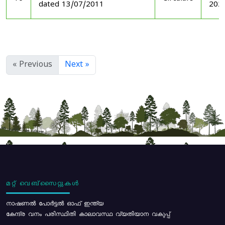
dated 13/07/2011
202
« Previous
Next »
മറ്റ് വെബ്സൈറ്റുകൾ
നാഷണൽ പോർട്ടൽ ഓഫ് ഇന്ത്യ
കേന്ദ്ര വനം പരിസ്ഥിതി കാലാവസ്ഥ വ്യതിയാന വകുപ്പ്