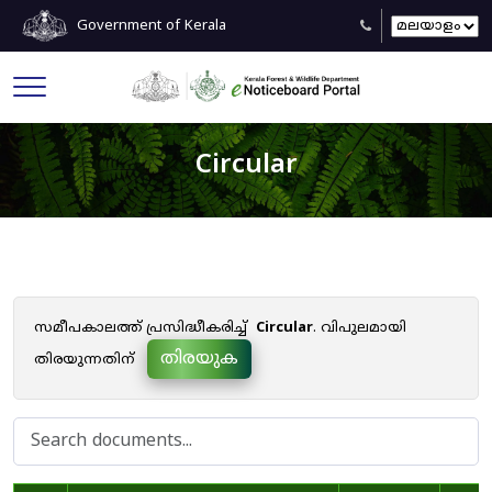
Government of Kerala
Circular
സമീപകാലത്ത് പ്രസിദ്ധീകരിച്ച്
Circular
. വിപുലമായി
തിരയുക
തിരയുന്നതിന്