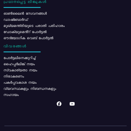
പ്രധാനപ്പെട്ട ലിങ്കുകൾ
ഓൺലൈൻ സേവനങ്ങൾ
ഡാഷ്ബോർഡ്
മുഖ്യമന്ത്രിയുടെ പരാതി പരിഹാരം
ഡോക്യുമെൻ്റ് പോർട്ടൽ
ഔദ്യോഗിക വെബ് പോർട്ടൽ
വിവരങ്ങൾ
പോര്‍ട്ടലിനെക്കുറിച്ച്
ഹൈപ്പർലിങ്ക് നയം
സ്വകാര്യതാ നയം
നിരാകരണം
പകർപ്പവകാശ നയം
വ്യവസ്ഥകളും നിബന്ധനകളും
സഹായം