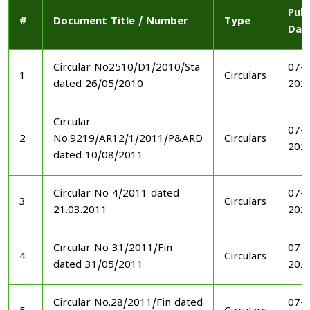
Publ
#
Document Title / Number
Type
Dat
Circular No2510/D1/2010/Sta
07-1
1
Circulars
dated 26/05/2010
202
Circular
07-1
2
No.9219/AR12/1/2011/P&ARD
Circulars
202
dated 10/08/2011
Circular No 4/2011 dated
07-1
3
Circulars
21.03.2011
202
Circular No 31/2011/Fin
07-1
4
Circulars
dated 31/05/2011
202
Circular No.28/2011/Fin dated
07-1