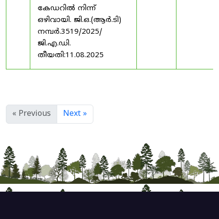
കേഡറിൽ നിന്ന്
ഒഴിവായി. ജി.ഒ.(ആർ.ടി)
നമ്പർ.3519/2025/
ജി.എ.ഡി.
തീയതി:11.08.2025
« Previous
Next »