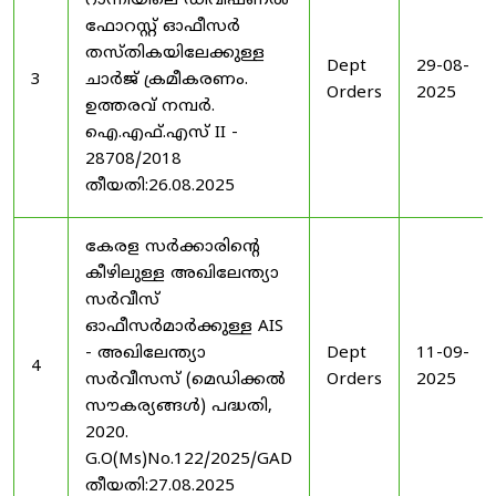
റാന്നിയിലെ ഡിവിഷണൽ
ഫോറസ്റ്റ് ഓഫീസർ
തസ്തികയിലേക്കുള്ള
Dept
29-08-
3
ചാർജ് ക്രമീകരണം.
Orders
2025
ഉത്തരവ് നമ്പർ.
ഐ.എഫ്.എസ് II -
28708/2018
തീയതി:26.08.2025
കേരള സർക്കാരിന്റെ
കീഴിലുള്ള അഖിലേന്ത്യാ
സർവീസ്
ഓഫീസർമാർക്കുള്ള AIS
- അഖിലേന്ത്യാ
Dept
11-09-
4
സർവീസസ് (മെഡിക്കൽ
Orders
2025
സൗകര്യങ്ങൾ) പദ്ധതി,
2020.
G.O(Ms)No.122/2025/GAD
തീയതി:27.08.2025