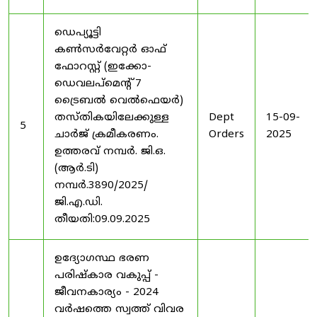
ഡെപ്യൂട്ടി
കൺസർവേറ്റർ ഓഫ്
ഫോറസ്റ്റ് (ഇക്കോ-
ഡെവലപ്മെന്റ് 7
ട്രൈബൽ വെൽഫെയർ)
തസ്തികയിലേക്കുള്ള
Dept
15-09-
5
ചാർജ് ക്രമീകരണം.
Orders
2025
ഉത്തരവ് നമ്പർ. ജി.ഒ.
(ആർ.ടി)
നമ്പർ.3890/2025/
ജി.എ.ഡി.
തീയതി:09.09.2025
ഉദ്യോഗസ്ഥ ഭരണ
പരിഷ്കാര വകുപ്പ് -
ജീവനകാര്യം - 2024
വർഷത്തെ സ്വത്ത് വിവര