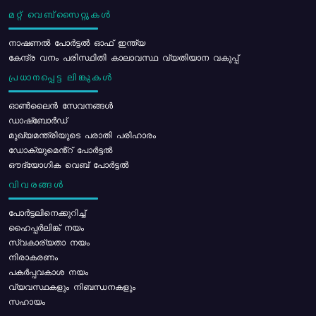
മറ്റ് വെബ്സൈറ്റുകൾ
നാഷണൽ പോർട്ടൽ ഓഫ് ഇന്ത്യ
കേന്ദ്ര വനം പരിസ്ഥിതി കാലാവസ്ഥ വ്യതിയാന വകുപ്പ്
പ്രധാനപ്പെട്ട ലിങ്കുകൾ
ഓൺലൈൻ സേവനങ്ങൾ
ഡാഷ്ബോർഡ്
മുഖ്യമന്ത്രിയുടെ പരാതി പരിഹാരം
ഡോക്യുമെൻ്റ് പോർട്ടൽ
ഔദ്യോഗിക വെബ് പോർട്ടൽ
വിവരങ്ങൾ
പോര്‍ട്ടലിനെക്കുറിച്ച്
ഹൈപ്പർലിങ്ക് നയം
സ്വകാര്യതാ നയം
നിരാകരണം
പകർപ്പവകാശ നയം
വ്യവസ്ഥകളും നിബന്ധനകളും
സഹായം