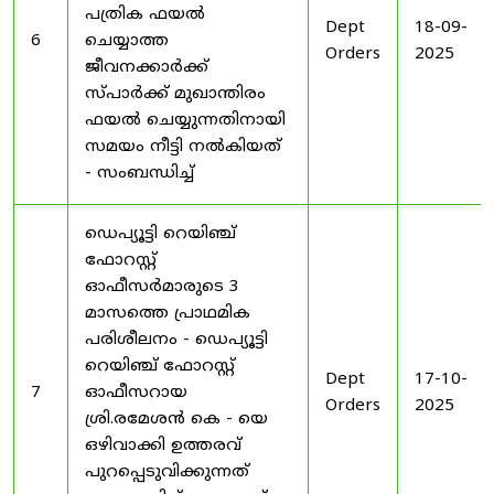
പത്രിക ഫയൽ
Dept
18-09-
6
ചെയ്യാത്ത
Orders
2025
ജീവനക്കാർക്ക്
സ്പാർക്ക് മുഖാന്തിരം
ഫയൽ ചെയ്യുന്നതിനായി
സമയം നീട്ടി നൽകിയത്
- സംബന്ധിച്ച്
ഡെപ്യൂട്ടി റെയിഞ്ച്
ഫോറസ്റ്റ്
ഓഫീസർമാരുടെ 3
മാസത്തെ പ്രാഥമിക
പരിശീലനം - ഡെപ്യൂട്ടി
റെയിഞ്ച് ഫോറസ്റ്റ്
Dept
17-10-
7
ഓഫീസറായ
Orders
2025
ശ്രി.രമേശൻ കെ - യെ
ഒഴിവാക്കി ഉത്തരവ്
പുറപ്പെടുവിക്കുന്നത്