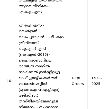
തമ്മിലുള്ള മിഡ് കരിയർ
ആശയവിനിമയം -
എ.ഐ.എസ്.
എ.ഐ.എസ് -
സെൻട്രൽ
ഡെപ്യൂട്ടേഷൻ - ശ്രീ. കുറ
ശ്രീനിവാസ്
ഐ.എഫ്.എസ്
(കെ.എൽ-2015) -
ഹൈദരാബാദിലെ
രാജേന്ദ്ര നഗറിൽ
നാഷണൽ ഇൻസ്റ്റിറ്റ്യൂട്ട്
ഓഫ് പ്ലാന്റ് ഹെൽത്ത്
Dept
14-08-
10
മാനേജ്‌മെന്റിൽ
Orders
2025
(എൻ.ഐ.പി.എച്ച്.എം)
രജിസ്ട്രാർ
തസ്തികയിലേക്കുള്ള
നിയമനം - സംസ്ഥാന