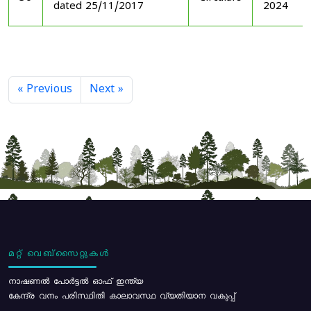
dated 25/11/2017
2024
« Previous
Next »
മറ്റ് വെബ്സൈറ്റുകൾ
നാഷണൽ പോർട്ടൽ ഓഫ് ഇന്ത്യ
കേന്ദ്ര വനം പരിസ്ഥിതി കാലാവസ്ഥ വ്യതിയാന വകുപ്പ്