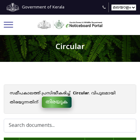
Government of Kerala
Circular
സമീപകാലത്ത് പ്രസിദ്ധീകരിച്ച്
Circular
. വിപുലമായി
തിരയുക
തിരയുന്നതിന്