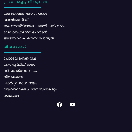
പ്രധാനപ്പെട്ട ലിങ്കുകൾ
ഓൺലൈൻ സേവനങ്ങൾ
ഡാഷ്ബോർഡ്
മുഖ്യമന്ത്രിയുടെ പരാതി പരിഹാരം
ഡോക്യുമെൻ്റ് പോർട്ടൽ
ഔദ്യോഗിക വെബ് പോർട്ടൽ
വിവരങ്ങൾ
പോര്‍ട്ടലിനെക്കുറിച്ച്
ഹൈപ്പർലിങ്ക് നയം
സ്വകാര്യതാ നയം
നിരാകരണം
പകർപ്പവകാശ നയം
വ്യവസ്ഥകളും നിബന്ധനകളും
സഹായം