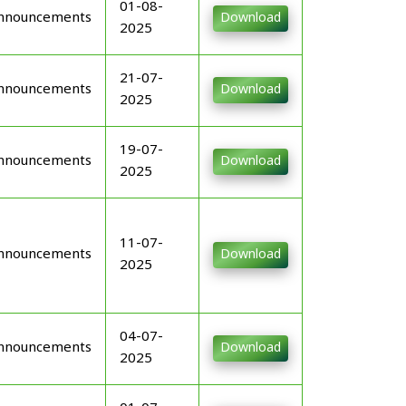
01-08-
nnouncements
Download
2025
21-07-
nnouncements
Download
2025
19-07-
nnouncements
Download
2025
11-07-
nnouncements
Download
2025
04-07-
nnouncements
Download
2025