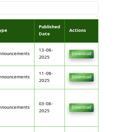
Published
ype
Actions
Date
13-08-
nnouncements
Download
2025
11-08-
nnouncements
Download
2025
03-08-
nnouncements
Download
2025