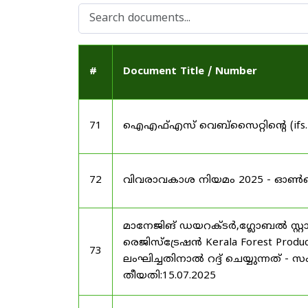
#
Document Title / Number
71
ഐഎഫ്എസ് വെബ്‌സൈറ്റിന്റെ (ifs
72
വിവരാവകാശ നിയമം 2025 - ഓൺലൈൻ 
മാനേജിങ് ഡയറക്ടർ,ഗ്ലോബൽ സ്റ്റാർ
രെജിസ്ട്രേഷൻ Kerala Forest Produ
73
ലംഘിച്ചതിനാൽ റദ്ദ് ചെയ്യുന്നത് - 
തീയതി:15.07.2025