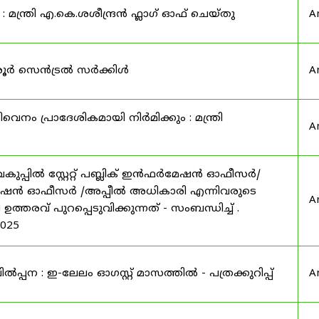
മന്ത്രി എ.കെ.ശശീന്ദ്രൻ ഫ്ലാഗ് ഓഫ് ചെയ്തു
A
ൃശൂർ സെൻട്രൽ സർക്കിൾ
A
െനം പ്രാദേശികമായി നിർമിക്കും : മന്ത്രി
A
ുപ്പിൽ സ്റ്റേറ്റ് പബ്ലിക് ഇൻഫർമേഷൻ ഓഫീസർ/
 ഇൻഫർമേഷൻ ഓഫീസർ /അപ്പീൽ അധികാരി എന്നിവരുടെ
A
ത്തരവ് പുറപ്പെടുവിക്കുന്നത് - സംബന്ധിച്ച് .
2025
ന : ഇ-ലേലം ഓഗസ്റ്റ് മാസത്തിൽ - പത്രക്കുറിപ്പ്
A