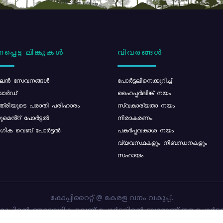
പ്പെട്ട ലിങ്കുകൾ
വിവരങ്ങൾ
ൻ സേവനങ്ങൾ
പോര്‍ട്ടലിനെക്കുറിച്ച്
ോർഡ്
ഹൈപ്പർലിങ്ക് നയം
്ത്രിയുടെ പരാതി പരിഹാരം
സ്വകാര്യതാ നയം
മെൻ്റ് പോർട്ടൽ
നിരാകരണം
ിക വെബ് പോർട്ടൽ
പകർപ്പവകാശ നയം
വ്യവസ്ഥകളും നിബന്ധനകളും
സഹായം
കോപ്പിറൈറ്റ് @ കേരള വനം വകുപ്പ്.
പ്പിന്റെ ഔദ്യോഗിക വെബ്-പോർട്ടലിന്റെ ഭാഗമാണ് ഈ പോർട്ട