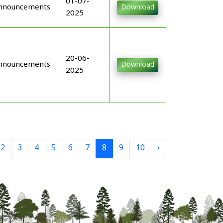
01-07-
nnouncements
Download
2025
20-06-
nnouncements
Download
2025
2
3
4
5
6
7
8
9
10
›