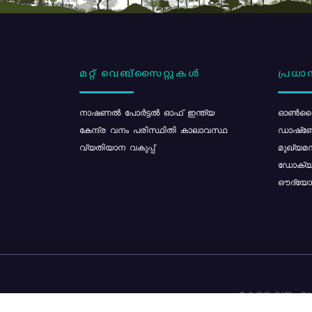
മറ്റ് വെബ്സൈറ്റുകൾ
പ്രധാന
നാഷണൽ പോർട്ടൽ ഓഫ് ഇന്ത്യ
ഓൺലൈ
കേന്ദ്ര വനം പരിസ്ഥിതി കാലാവസ്ഥ
ഡാഷ്ബ
വ്യതിയാന വകുപ്പ്
മുഖ്യമന
ഡോക്യു
ഔദ്യോഗ
കേരള വനം വകു