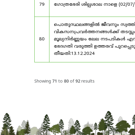
79
ഗോത്രഭേരി ശില്പശാല നാളെ (02/07/25
പൊതുസ്ഥലങ്ങളിൽ ജീവനും സ്വത്ത
വികസനപ്രവർത്തനങ്ങൾക്ക് തടസ്സം സ
80
മൂല്യനിർണ്ണയം ലേല നടപടികൾ എന്
ഭേദഗതി വരുത്തി ഉത്തരവ് പുറപ്പെടു
തീയതി:13.12.2024
Showing
71
to
80
of
92
results