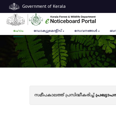
Government of Kerala
ഹോം
ഡോക്യുമെൻ്റ്സ്
സേവനങ്ങൾ
ബന
സമീപകാലത്ത് പ്രസിദ്ധീകരിച്ച്
പ്രഖ്യാ