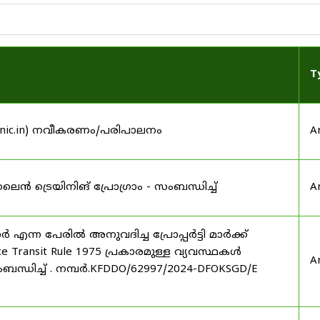
T
.nic.in) നവീകരണം/പരിപാലനം
A
ട്രെയിനിങ് പ്രോഗ്രാം - സംബന്ധിച്ച്
A
 എന്ന പേരിൽ അനുവദിച്ച പ്രോപ്പർട്ടി മാർക്ക്
ce Transit Rule 1975 പ്രകാരമുള്ള വ്യവസ്ഥകൾ
A
സംബന്ധിച്ച് . നമ്പർ.KFDDO/62997/2024-DFOKSGD/E