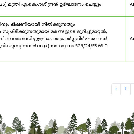
) മന്ത്രി എ.കെ.ശശീന്ദ്രൻ ഉദ്‌ഘാടനം ചെയ്യും
A
ിനും ഭീഷണിയായി നിൽക്കുന്നതും
ൃഷ്ടിക്കുന്നതുമായ മരങ്ങളുടെ മുറിച്ചുമാറ്റൽ,
നിവ സംബന്ധിച്ചുള്ള പൊതുമാർഗ്ഗനിർദ്ദേശങ്ങൾ
A
വിക്കുന്നു നമ്പർ.സ.ഉ.(സാധാ) നം.526/24/F&WLD
‹
1