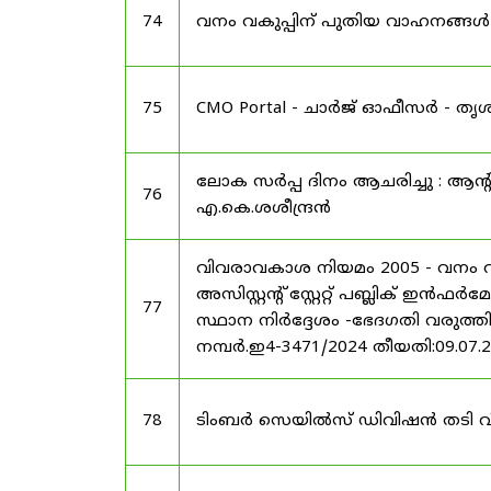
74
വനം വകുപ്പിന് പുതിയ വാഹനങ്ങൾ : 
75
CMO Portal - ചാർജ് ഓഫീസർ - ത
ലോക സർപ്പ ദിനം ആചരിച്ചു : ആന്റിവ
76
എ.കെ.ശശീന്ദ്രൻ
വിവരാവകാശ നിയമം 2005 - വനം വക
അസിസ്റ്റന്റ് സ്റ്റേറ്റ് പബ്ലിക്
77
സ്ഥാന നിർദ്ദേശം -ഭേദഗതി വരുത്തി ഉ
നമ്പർ.ഇ4-3471/2024 തീയതി:09.07.
78
ടിംബർ സെയിൽസ് ഡിവിഷൻ തടി വിൽപ്പ