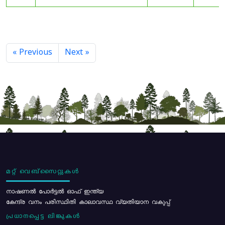
« Previous
Next »
മറ്റ് വെബ്സൈറ്റുകൾ
നാഷണൽ പോർട്ടൽ ഓഫ് ഇന്ത്യ
കേന്ദ്ര വനം പരിസ്ഥിതി കാലാവസ്ഥ വ്യതിയാന വകുപ്പ്
പ്രധാനപ്പെട്ട ലിങ്കുകൾ