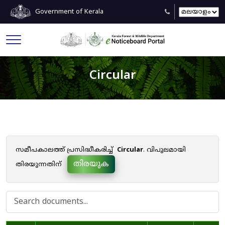
Government of Kerala
Circular
സമീപകാലത്ത് പ്രസിദ്ധീകരിച്ച്
Circular
. വിപുലമായി
തിരയുക
തിരയുന്നതിന്