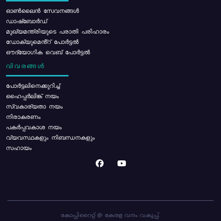
ഓൺലൈൻ സേവനങ്ങൾ
ഡാഷ്ബോർഡ്
മുഖ്യമന്ത്രിയുടെ പരാതി പരിഹാരം
ഡോക്യുമെൻ്റ് പോർട്ടൽ
ഔദ്യോഗിക വെബ് പോർട്ടൽ
വിവരങ്ങൾ
പോര്‍ട്ടലിനെക്കുറിച്ച്
ഹൈപ്പർലിങ്ക് നയം
സ്വകാര്യതാ നയം
നിരാകരണം
പകർപ്പവകാശ നയം
വ്യവസ്ഥകളും നിബന്ധനകളും
സഹായം
കോപ്പിറൈറ്റ് @ കേരള വനം വകുപ്പ്.