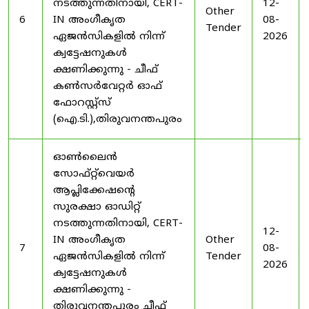
നടത്തുന്നതിനായി, CERT-
12-
Other
6
IN അംഗീകൃത
08-
Tender
ഏജൻസികളിൽ നിന്ന്
2026
ക്വട്ടേഷനുകൾ
ക്ഷണിക്കുന്നു - ചീഫ്
കൺസർവേറ്റർ ഓഫ്
ഫോറസ്റ്റ്സ്
(ഐ.ടി.),തിരുവനന്തപുരം
ഓൺലൈൻ
സോഫ്റ്റ്‌വെയർ
ആപ്ലിക്കേഷന്റെ
സുരക്ഷാ ഓഡിറ്റ്
നടത്തുന്നതിനായി, CERT-
12-
IN അംഗീകൃത
Other
7
08-
ഏജൻസികളിൽ നിന്ന്
Tender
2026
ക്വട്ടേഷനുകൾ
ക്ഷണിക്കുന്നു -
തിരുവനന്തപുരം ചീഫ്