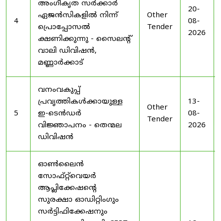
അംഗീകൃത സർക്കാർ
20-
ഏജൻസികളിൽ നിന്ന്
Other
4
08-
പ്രൊപ്പോസൽ
Tender
2026
ക്ഷണിക്കുന്നു - സൈലന്റ്
വാലി ഡിവിഷൻ,
മണ്ണാർക്കാട്
വനംവകുപ്പ്
പ്രവൃത്തികൾക്കായുള്ള
13-
Other
5
ഇ-ടെൻഡർ
08-
Tender
വിജ്ഞാപനം - തെന്മല
2026
ഡിവിഷൻ
ഓൺലൈൻ
സോഫ്റ്റ്‌വെയർ
ആപ്ലിക്കേഷന്റെ
സുരക്ഷാ ഓഡിറ്റിംഗും
സർട്ടിഫിക്കേഷനും