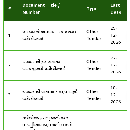
Document Title /
Last
#
Type
Number
Date
29-
തോണ്ടി ലേലം - നെന്മാറ
Other
1
12-
ഡിവിഷൻ
Tender
2026
22-
തൊണ്ടി ഇ-ലേലം -
Other
2
12-
വാഴച്ചാൽ ഡിവിഷൻ
Tender
2026
18-
തൊണ്ടി ലേലം - പുനലൂർ
Other
3
12-
ഡിവിഷൻ
Tender
2026
സിവിൽ പ്രവൃത്തികൾ
നടപ്പിലാക്കുന്നതിനായി