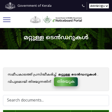
Government of Kerala
മറ്റുള്ള ടെൻഡറുകൾ
സമീപകാലത്ത് പ്രസിദ്ധീകരിച്ച്
മറ്റുള്ള ടെൻഡറുകൾ
.
തിരയുക
വിപുലമായി തിരയുന്നതിന്