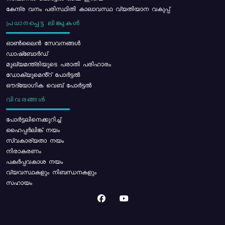
കേന്ദ്ര വനം പരിസ്ഥിതി കാലാവസ്ഥ വ്യതിയാന വകുപ്പ്
പ്രധാനപ്പെട്ട ലിങ്കുകൾ
ഓൺലൈൻ സേവനങ്ങൾ
ഡാഷ്ബോർഡ്
മുഖ്യമന്ത്രിയുടെ പരാതി പരിഹാരം
ഡോക്യുമെൻ്റ് പോർട്ടൽ
ഔദ്യോഗിക വെബ് പോർട്ടൽ
വിവരങ്ങൾ
പോര്‍ട്ടലിനെക്കുറിച്ച്
ഹൈപ്പർലിങ്ക് നയം
സ്വകാര്യതാ നയം
നിരാകരണം
പകർപ്പവകാശ നയം
വ്യവസ്ഥകളും നിബന്ധനകളും
സഹായം