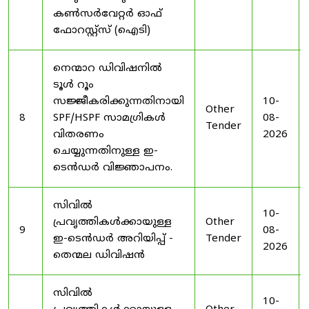
കൺസർവേറ്റർ ഓഫ്
ഫോറസ്റ്റ്സ് (ഐടി)
നെന്മാറ ഡിവിഷനിൽ
ടൂൾ റൂം
സജ്ജീകരിക്കുന്നതിനായി
10-
Other
8
SPF/HSPF സാമഗ്രികൾ
08-
Tender
വിതരണം
2026
ചെയ്യുന്നതിനുള്ള ഇ-
ടെൻഡർ വിജ്ഞാപനം.
സിവിൽ
10-
പ്രവൃത്തികൾക്കായുള്ള
Other
9
08-
ഇ-ടെൻഡർ അറിയിപ്പ് -
Tender
2026
തെന്മല ഡിവിഷൻ
സിവിൽ
10-