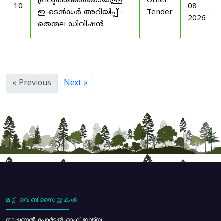
പ്രവൃത്തികൾക്കായുള്ള
Other
10
08-
ഇ-ടെൻഡർ അറിയിപ്പ് -
Tender
2026
തെന്മല ഡിവിഷൻ
« Previous
Next »
മറ്റ് വെബ്സൈറ്റുകൾ
നാഷണൽ പോർട്ടൽ ഓഫ് ഇന്ത്യ