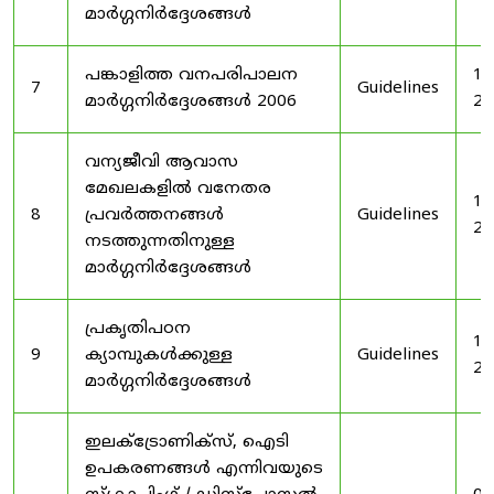
മാർഗ്ഗനിർദ്ദേശങ്ങൾ
പങ്കാളിത്ത വനപരിപാലന
19
7
Guidelines
മാർഗ്ഗനിർദ്ദേശങ്ങൾ 2006
20
വന്യജീവി ആവാസ
മേഖലകളിൽ വനേതര
19
8
പ്രവർത്തനങ്ങൾ
Guidelines
20
നടത്തുന്നതിനുള്ള
മാർഗ്ഗനിർദ്ദേശങ്ങൾ
പ്രകൃതിപഠന
19
9
ക്യാമ്പുകൾക്കുള്ള
Guidelines
20
മാർഗ്ഗനിർദ്ദേശങ്ങൾ
ഇലക്‌ട്രോണിക്‌സ്, ഐടി
ഉപകരണങ്ങൾ എന്നിവയുടെ