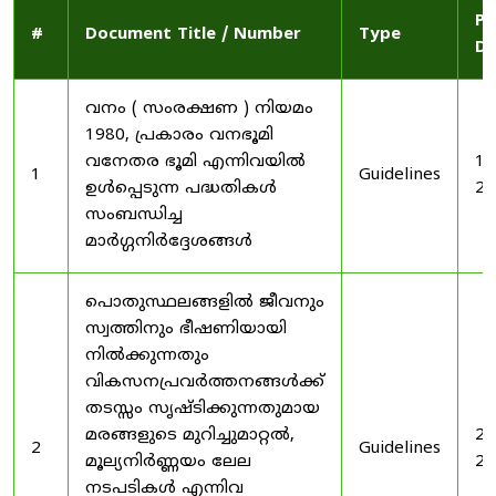
Pu
#
Document Title / Number
Type
Da
വനം ( സംരക്ഷണ ) നിയമം
1980, പ്രകാരം വനഭൂമി
വനേതര ഭൂമി എന്നിവയിൽ
19
1
Guidelines
ഉൾപ്പെടുന്ന പദ്ധതികൾ
20
സംബന്ധിച്ച
മാർഗ്ഗനിർദ്ദേശങ്ങൾ
പൊതുസ്ഥലങ്ങളിൽ ജീവനും
സ്വത്തിനും ഭീഷണിയായി
നിൽക്കുന്നതും
വികസനപ്രവർത്തനങ്ങൾക്ക്
തടസ്സം സൃഷ്ടിക്കുന്നതുമായ
മരങ്ങളുടെ മുറിച്ചുമാറ്റൽ,
20
2
Guidelines
മൂല്യനിർണ്ണയം ലേല
20
നടപടികൾ എന്നിവ