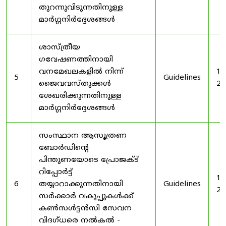
തുറന്നുവിടുന്നതിനുള്ള
മാർഗ്ഗനിർദ്ദേശങ്ങൾ
ശാസ്ത്രീയ
ഗവേഷണത്തിനായി
വനമേഖലകളിൽ നിന്ന്
19
5
Guidelines
ജൈവവസ്തുക്കൾ
20
ശേഖരിക്കുന്നതിനുള്ള
മാർഗ്ഗനിർദ്ദേശങ്ങൾ
സംസ്ഥാന ആസൂത്രണ
ബോർഡിൻ്റെ
പിന്തുണയോടെ പ്രോജക്ട്
റിപ്പോർട്ട്
19
6
തയ്യാറാക്കുന്നതിനായി
Guidelines
20
സർക്കാർ വകുപ്പുകൾക്ക്
കൺസൾട്ടൻസി സേവന
വിദഗ്ധരെ നൽകൽ -