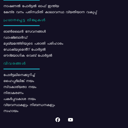
നാഷണൽ പോർട്ടൽ ഓഫ് ഇന്ത്യ
കേന്ദ്ര വനം പരിസ്ഥിതി കാലാവസ്ഥ വ്യതിയാന വകുപ്പ്
പ്രധാനപ്പെട്ട ലിങ്കുകൾ
ഓൺലൈൻ സേവനങ്ങൾ
ഡാഷ്ബോർഡ്
മുഖ്യമന്ത്രിയുടെ പരാതി പരിഹാരം
ഡോക്യുമെൻ്റ് പോർട്ടൽ
ഔദ്യോഗിക വെബ് പോർട്ടൽ
വിവരങ്ങൾ
പോര്‍ട്ടലിനെക്കുറിച്ച്
ഹൈപ്പർലിങ്ക് നയം
സ്വകാര്യതാ നയം
നിരാകരണം
പകർപ്പവകാശ നയം
വ്യവസ്ഥകളും നിബന്ധനകളും
സഹായം