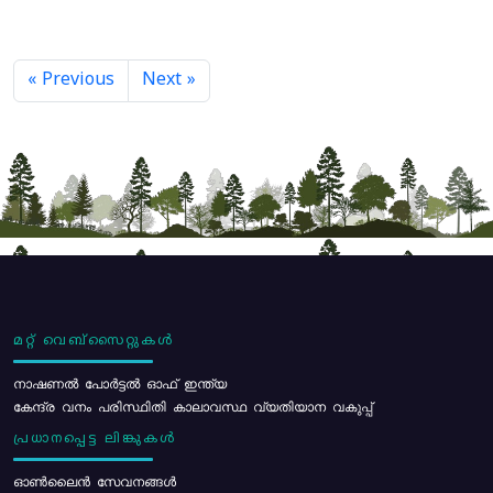
« Previous
Next »
മറ്റ് വെബ്സൈറ്റുകൾ
നാഷണൽ പോർട്ടൽ ഓഫ് ഇന്ത്യ
കേന്ദ്ര വനം പരിസ്ഥിതി കാലാവസ്ഥ വ്യതിയാന വകുപ്പ്
പ്രധാനപ്പെട്ട ലിങ്കുകൾ
ഓൺലൈൻ സേവനങ്ങൾ