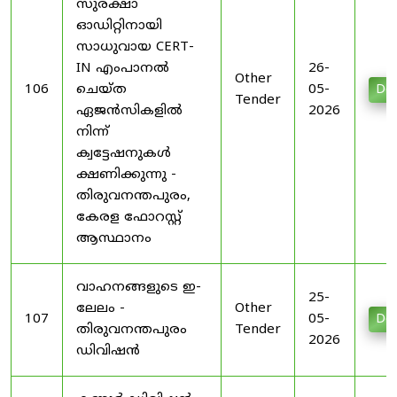
സുരക്ഷാ
ഓഡിറ്റിനായി
സാധുവായ CERT-
IN എംപാനൽ
26-
Other
106
ചെയ്ത
05-
Do
Tender
ഏജൻസികളിൽ
2026
നിന്ന്
ക്വട്ടേഷനുകൾ
ക്ഷണിക്കുന്നു -
തിരുവനന്തപുരം,
കേരള ഫോറസ്റ്റ്
ആസ്ഥാനം
വാഹനങ്ങളുടെ ഇ-
25-
ലേലം -
Other
107
05-
Do
തിരുവനന്തപുരം
Tender
2026
ഡിവിഷൻ