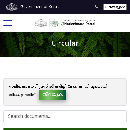
Government of Kerala
Circular
സമീപകാലത്ത് പ്രസിദ്ധീകരിച്ച്
Circular
. വിപുലമായി
തിരയുക
തിരയുന്നതിന്