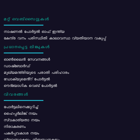
മറ്റ് വെബ്സൈറ്റുകൾ
നാഷണൽ പോർട്ടൽ ഓഫ് ഇന്ത്യ
കേന്ദ്ര വനം പരിസ്ഥിതി കാലാവസ്ഥ വ്യതിയാന വകുപ്പ്
പ്രധാനപ്പെട്ട ലിങ്കുകൾ
ഓൺലൈൻ സേവനങ്ങൾ
ഡാഷ്ബോർഡ്
മുഖ്യമന്ത്രിയുടെ പരാതി പരിഹാരം
ഡോക്യുമെൻ്റ് പോർട്ടൽ
ഔദ്യോഗിക വെബ് പോർട്ടൽ
വിവരങ്ങൾ
പോര്‍ട്ടലിനെക്കുറിച്ച്
ഹൈപ്പർലിങ്ക് നയം
സ്വകാര്യതാ നയം
നിരാകരണം
പകർപ്പവകാശ നയം
വ്യവസ്ഥകളും നിബന്ധനകളും