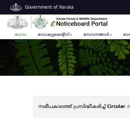
Government of Kerala
ഹോം
ഡോക്യുമെൻ്റ്സ്
സേവനങ്ങൾ
ബന
സമീപകാലത്ത് പ്രസിദ്ധീകരിച്ച്
Circular
.