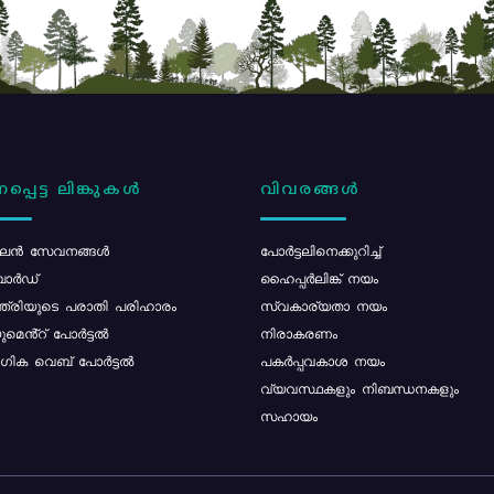
പ്പെട്ട ലിങ്കുകൾ
വിവരങ്ങൾ
ൻ സേവനങ്ങൾ
പോര്‍ട്ടലിനെക്കുറിച്ച്
ോർഡ്
ഹൈപ്പർലിങ്ക് നയം
്ത്രിയുടെ പരാതി പരിഹാരം
സ്വകാര്യതാ നയം
മെൻ്റ് പോർട്ടൽ
നിരാകരണം
ിക വെബ് പോർട്ടൽ
പകർപ്പവകാശ നയം
വ്യവസ്ഥകളും നിബന്ധനകളും
സഹായം