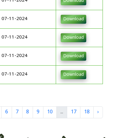
07-11-2024
Download
07-11-2024
Download
07-11-2024
Download
07-11-2024
Download
07-11-2024
Download
6
7
8
9
10
...
17
18
›