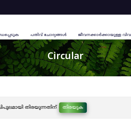
്ധപ്പെടുക
പതിവ് ചോദ്യങ്ങൾ
ജീവനക്കാര്‍ക്കായുള്ള വിവ
Circular
 വിപുലമായി തിരയുന്നതിന്
തിരയുക