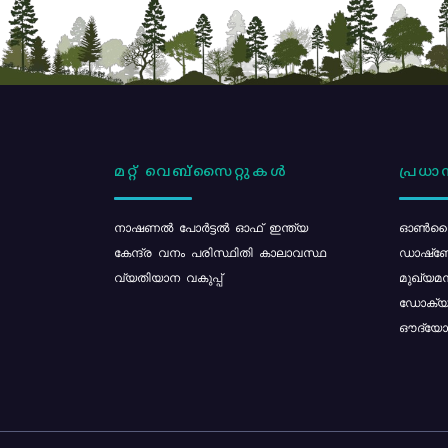
മറ്റ് വെബ്സൈറ്റുകൾ
പ്രധാന
നാഷണൽ പോർട്ടൽ ഓഫ് ഇന്ത്യ
ഓൺലൈ
കേന്ദ്ര വനം പരിസ്ഥിതി കാലാവസ്ഥ
ഡാഷ്ബ
വ്യതിയാന വകുപ്പ്
മുഖ്യമന
ഡോക്യു
ഔദ്യോഗ