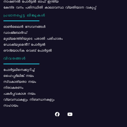
നാഷണൽ പോർട്ടൽ ഓഫ് ഇന്ത്യ
കേന്ദ്ര വനം പരിസ്ഥിതി കാലാവസ്ഥ വ്യതിയാന വകുപ്പ്
പ്രധാനപ്പെട്ട ലിങ്കുകൾ
ഓൺലൈൻ സേവനങ്ങൾ
ഡാഷ്ബോർഡ്
മുഖ്യമന്ത്രിയുടെ പരാതി പരിഹാരം
ഡോക്യുമെൻ്റ് പോർട്ടൽ
ഔദ്യോഗിക വെബ് പോർട്ടൽ
വിവരങ്ങൾ
പോര്‍ട്ടലിനെക്കുറിച്ച്
ഹൈപ്പർലിങ്ക് നയം
സ്വകാര്യതാ നയം
നിരാകരണം
പകർപ്പവകാശ നയം
വ്യവസ്ഥകളും നിബന്ധനകളും
സഹായം