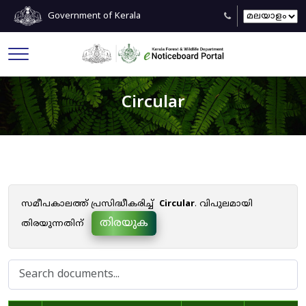
Government of Kerala
Circular
സമീപകാലത്ത് പ്രസിദ്ധീകരിച്ച്
Circular
. വിപുലമായി
തിരയുക
തിരയുന്നതിന്