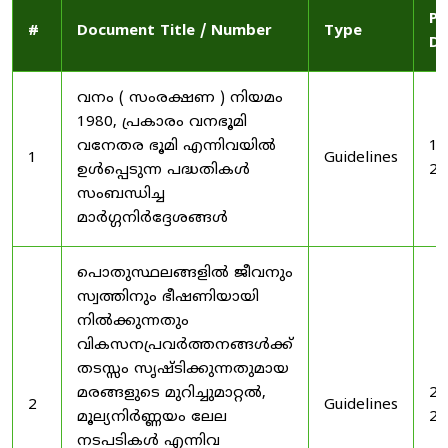
Pu
#
Document Title / Number
Type
Da
വനം ( സംരക്ഷണ ) നിയമം
1980, പ്രകാരം വനഭൂമി
വനേതര ഭൂമി എന്നിവയിൽ
19
1
Guidelines
ഉൾപ്പെടുന്ന പദ്ധതികൾ
20
സംബന്ധിച്ച
മാർഗ്ഗനിർദ്ദേശങ്ങൾ
പൊതുസ്ഥലങ്ങളിൽ ജീവനും
സ്വത്തിനും ഭീഷണിയായി
നിൽക്കുന്നതും
വികസനപ്രവർത്തനങ്ങൾക്ക്
തടസ്സം സൃഷ്ടിക്കുന്നതുമായ
മരങ്ങളുടെ മുറിച്ചുമാറ്റൽ,
20
2
Guidelines
മൂല്യനിർണ്ണയം ലേല
20
നടപടികൾ എന്നിവ