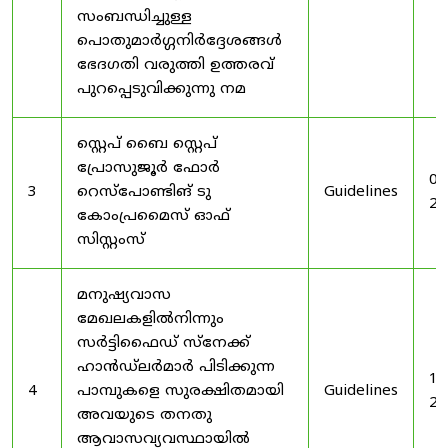
സംബന്ധിച്ചുള്ള
പൊതുമാർഗ്ഗനിർദ്ദേശങ്ങൾ
ഭേദഗതി വരുത്തി ഉത്തരവ്
പുറപ്പെടുവിക്കുന്നു നമ
സ്റ്റെപ് ബൈ സ്റ്റെപ്
പ്രോസുജൂർ ഫോർ
03
3
റെസ്‌പോണ്ടിങ് ടു
Guidelines
20
കോംപ്രമൈസ് ഓഫ്
സിസ്റ്റംസ്
മനുഷ്യവാസ
മേഖലകളിൽനിന്നും
സർട്ടിഫൈഡ് സ്നേക്ക്
ഹാൻഡ്‌ലർമാർ പിടിക്കുന്ന
19
4
പാമ്പുകളെ സുരക്ഷിതമായി
Guidelines
20
അവയുടെ തനതു
ആവാസവ്യവസ്ഥായിൽ