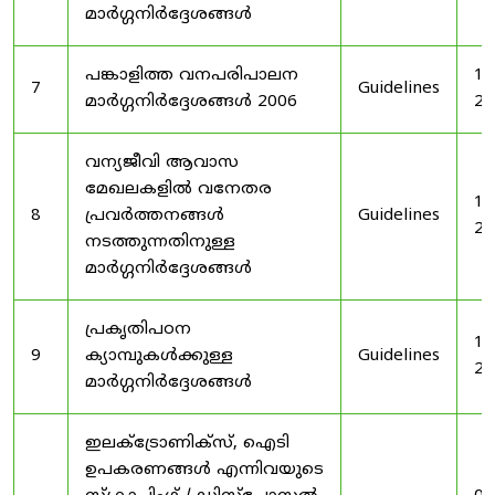
മാർഗ്ഗനിർദ്ദേശങ്ങൾ
പങ്കാളിത്ത വനപരിപാലന
19
7
Guidelines
മാർഗ്ഗനിർദ്ദേശങ്ങൾ 2006
20
വന്യജീവി ആവാസ
മേഖലകളിൽ വനേതര
19
8
പ്രവർത്തനങ്ങൾ
Guidelines
20
നടത്തുന്നതിനുള്ള
മാർഗ്ഗനിർദ്ദേശങ്ങൾ
പ്രകൃതിപഠന
19
9
ക്യാമ്പുകൾക്കുള്ള
Guidelines
20
മാർഗ്ഗനിർദ്ദേശങ്ങൾ
ഇലക്‌ട്രോണിക്‌സ്, ഐടി
ഉപകരണങ്ങൾ എന്നിവയുടെ