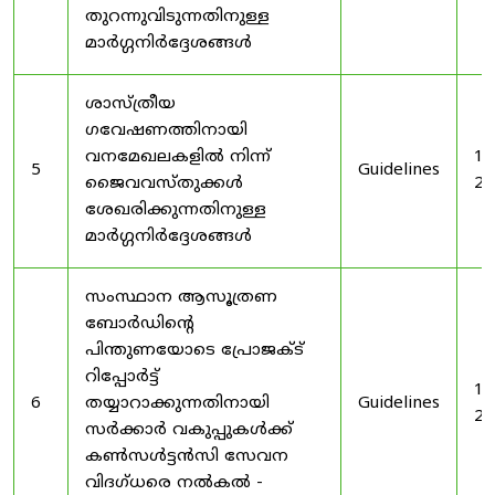
തുറന്നുവിടുന്നതിനുള്ള
മാർഗ്ഗനിർദ്ദേശങ്ങൾ
ശാസ്ത്രീയ
ഗവേഷണത്തിനായി
വനമേഖലകളിൽ നിന്ന്
19
5
Guidelines
ജൈവവസ്തുക്കൾ
20
ശേഖരിക്കുന്നതിനുള്ള
മാർഗ്ഗനിർദ്ദേശങ്ങൾ
സംസ്ഥാന ആസൂത്രണ
ബോർഡിൻ്റെ
പിന്തുണയോടെ പ്രോജക്ട്
റിപ്പോർട്ട്
19
6
തയ്യാറാക്കുന്നതിനായി
Guidelines
20
സർക്കാർ വകുപ്പുകൾക്ക്
കൺസൾട്ടൻസി സേവന
വിദഗ്ധരെ നൽകൽ -