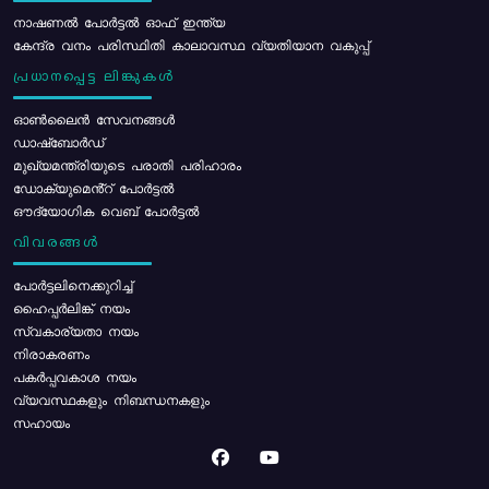
നാഷണൽ പോർട്ടൽ ഓഫ് ഇന്ത്യ
കേന്ദ്ര വനം പരിസ്ഥിതി കാലാവസ്ഥ വ്യതിയാന വകുപ്പ്
പ്രധാനപ്പെട്ട ലിങ്കുകൾ
ഓൺലൈൻ സേവനങ്ങൾ
ഡാഷ്ബോർഡ്
മുഖ്യമന്ത്രിയുടെ പരാതി പരിഹാരം
ഡോക്യുമെൻ്റ് പോർട്ടൽ
ഔദ്യോഗിക വെബ് പോർട്ടൽ
വിവരങ്ങൾ
പോര്‍ട്ടലിനെക്കുറിച്ച്
ഹൈപ്പർലിങ്ക് നയം
സ്വകാര്യതാ നയം
നിരാകരണം
പകർപ്പവകാശ നയം
വ്യവസ്ഥകളും നിബന്ധനകളും
സഹായം