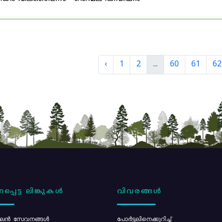
‹
1
2
...
60
61
62
പ്പെട്ട ലിങ്കുകൾ
വിവരങ്ങൾ
ൻ സേവനങ്ങൾ
പോര്‍ട്ടലിനെക്കുറിച്ച്