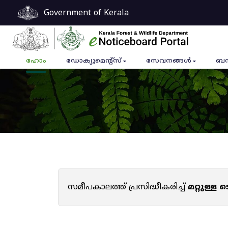
Government of Kerala
ഹോം
ഡോക്യുമെൻ്റ്സ്
സേവനങ്ങൾ
ബന
സമീപകാലത്ത് പ്രസിദ്ധീകരിച്ച്
മറ്റുള്