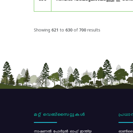
Showing
621
to
630
of
700
results
മറ്റ് വെബ്സൈറ്റുകൾ
പ്രധാന
നാഷണൽ പോർട്ടൽ ഓഫ് ഇന്ത്യ
ഓൺലൈ