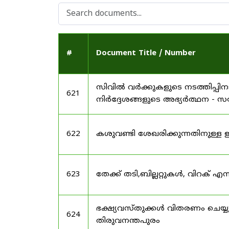
#
Document Title / Number
സിവിൽ വർക്കുകളുടെ നടത്തിപ്പ
621
നിർദ്ദേശങ്ങളുടെ അഭ്യർത്ഥന -
622
കശുവണ്ടി ശേഖരിക്കുന്നതിനുള്
623
തേക്ക് തടി,ബില്ലറ്റുകൾ, വിറക്
ഭക്ഷ്യവസ്തുക്കൾ വിതരണം ചെയ്യു
624
തിരുവനന്തപുരം