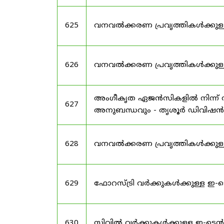
625
വനവൽക്കരണ പ്രവൃത്തികൾക്കുള
626
വനവൽക്കരണ പ്രവൃത്തികൾക്കുള്
അംഗീകൃത ഏജൻസികളിൽ നിന്ന് സ
627
അനുബന്ധവും - തൃശൂർ ഡിവിഷൻ
628
വനവൽക്കരണ പ്രവൃത്തികൾക്കുള്
629
ഫോറസ്ട്രി വർക്കുകൾക്കുള്ള 
630
സിവിൽ വർക്കുകൾക്കുള്ള ഇ-ടെ