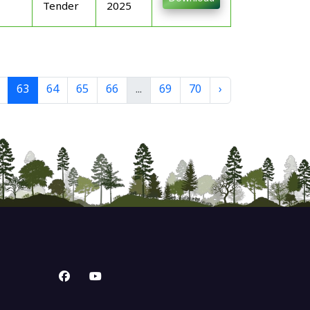
Tender
2025
63
64
65
66
...
69
70
›