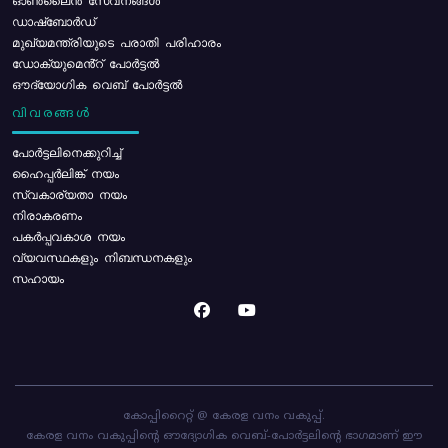
ഓൺലൈൻ സേവനങ്ങൾ
ഡാഷ്ബോർഡ്
മുഖ്യമന്ത്രിയുടെ പരാതി പരിഹാരം
ഡോക്യുമെൻ്റ് പോർട്ടൽ
ഔദ്യോഗിക വെബ് പോർട്ടൽ
വിവരങ്ങൾ
പോര്‍ട്ടലിനെക്കുറിച്ച്
ഹൈപ്പർലിങ്ക് നയം
സ്വകാര്യതാ നയം
നിരാകരണം
പകർപ്പവകാശ നയം
വ്യവസ്ഥകളും നിബന്ധനകളും
സഹായം
കോപ്പിറൈറ്റ് @ കേരള വനം വകുപ്പ്.
കേരള വനം വകുപ്പിന്റെ ഔദ്യോഗിക വെബ്-പോർട്ടലിന്റെ ഭാഗമാണ് ഈ