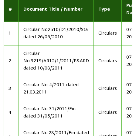
Publ
#
Document Title / Number
Type
Dat
Circular No2510/D1/2010/Sta
07-1
1
Circulars
dated 26/05/2010
202
Circular
07-1
2
No.9219/AR12/1/2011/P&ARD
Circulars
202
dated 10/08/2011
Circular No 4/2011 dated
07-1
3
Circulars
21.03.2011
202
Circular No 31/2011/Fin
07-1
4
Circulars
dated 31/05/2011
202
Circular No.28/2011/Fin dated
07-1