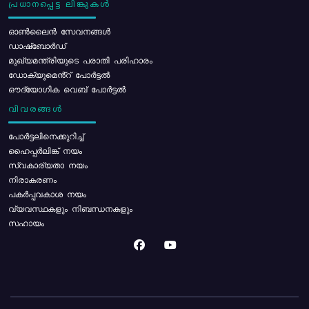
പ്രധാനപ്പെട്ട ലിങ്കുകൾ
ഓൺലൈൻ സേവനങ്ങൾ
ഡാഷ്ബോർഡ്
മുഖ്യമന്ത്രിയുടെ പരാതി പരിഹാരം
ഡോക്യുമെൻ്റ് പോർട്ടൽ
ഔദ്യോഗിക വെബ് പോർട്ടൽ
വിവരങ്ങൾ
പോര്‍ട്ടലിനെക്കുറിച്ച്
ഹൈപ്പർലിങ്ക് നയം
സ്വകാര്യതാ നയം
നിരാകരണം
പകർപ്പവകാശ നയം
വ്യവസ്ഥകളും നിബന്ധനകളും
സഹായം