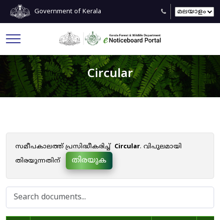
Government of Kerala
Circular
സമീപകാലത്ത് പ്രസിദ്ധീകരിച്ച്
Circular
. വിപുലമായി
തിരയുക
തിരയുന്നതിന്