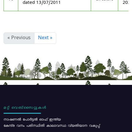
dated 13/07/2011
202
« Previous
Next »
മറ്റ് വെബ്സൈറ്റുകൾ
നാഷണൽ പോർട്ടൽ ഓഫ് ഇന്ത്യ
കേന്ദ്ര വനം പരിസ്ഥിതി കാലാവസ്ഥ വ്യതിയാന വകുപ്പ്