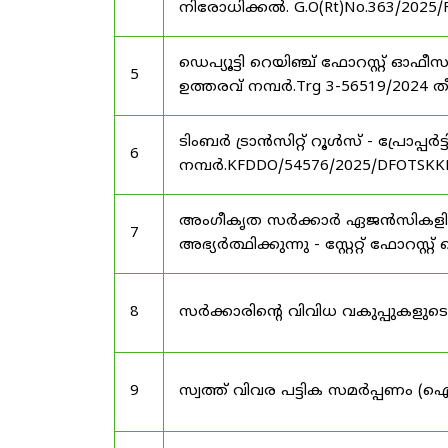
നിരോധിക്കൽ. G.O(Rt)No.363/2025/
ഡെപ്യൂട്ടി റെയിഞ്ച് ഫോറസ്റ്റ് ഓ
5
ഉത്തരവ് നമ്പർ.Trg 3-56519/2024 ത
ടിംബർ ട്രാൻസിറ്റ് റൂൾസ് - പ്രോപ്പ
6
നമ്പർ.KFDDO/54576/2025/DFOTSKKD
അംഗീകൃത സർക്കാർ ഏജൻസികളിൽ 
7
അഭ്യർത്ഥിക്കുന്നു - സ്റ്റേറ്റ് ഫോറസ്റ്റ് 
8
സർക്കാരിന്റെ വിവിധ വകുപ്പുകള
9
സ്വത്ത് വിവര പട്ടിക സമർപ്പണം