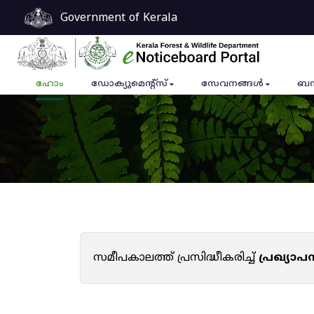
Government of Kerala
ഹോം
ഡോക്യുമെൻ്റ്സ്
സേവനങ്ങൾ
ബന
സമീപകാലത്ത് പ്രസിദ്ധീകരിച്ച്
പ്രഖ്യാ