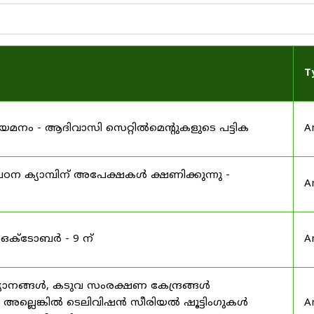
T
 നിയമനം - ആദിവാസി സെറ്റിൽമെന്റുകളുടെ പട്ടിക
A
ഠന ക്യാമ്പിന് അപേക്ഷകൾ ക്ഷണിക്കുന്നു -
A
 ഒക്ടോബർ - 9 ന്
A
യാനങ്ങൾ, കടുവ സംരക്ഷണ കേന്ദ്രങ്ങൾ
മ അല്ലെങ്കിൽ ടെലിവിഷൻ സീരിയൽ ഷൂട്ടിംഗുകൾ
A