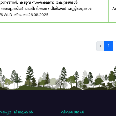
യാനങ്ങൾ, കടുവ സംരക്ഷണ കേന്ദ്രങ്ങൾ
മ അല്ലെങ്കിൽ ടെലിവിഷൻ സീരിയൽ ഷൂട്ടിംഗുകൾ
A
F&WLD തീയതി:26.08.2025
‹
1
പ്പെട്ട ലിങ്കുകൾ
വിവരങ്ങൾ