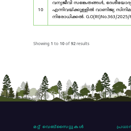
വന്യജീവി സങ്കേതങ്ങൾ, ദേശീയോദ്
10
എന്നിവയ്ക്കുള്ളിൽ വാണിജ്യ സിനി
നിരോധിക്കൽ. G.O(Rt)No.363/2025/
Showing
1
to
10
of
92
results
മറ്റ് വെബ്സൈറ്റുകൾ
പ്രധാന