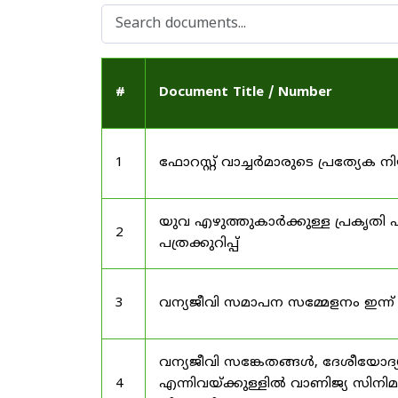
#
Document Title / Number
1
ഫോറസ്റ്റ് വാച്ചർമാരുടെ പ്രത്യേക
യുവ എഴുത്തുകാർക്കുള്ള പ്രകൃതി പ
2
പത്രക്കുറിപ്പ്
3
വന്യജീവി സമാപന സമ്മേളനം ഇന്ന്
വന്യജീവി സങ്കേതങ്ങൾ, ദേശീയോദ്
4
എന്നിവയ്ക്കുള്ളിൽ വാണിജ്യ സിനി