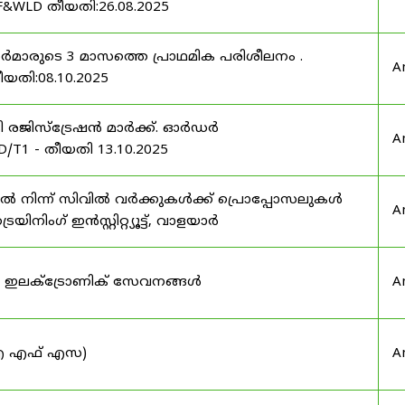
F&WLD തീയതി:26.08.2025
ഫീസർമാരുടെ 3 മാസത്തെ പ്രാഥമിക പരിശീലനം .
A
ീയതി:08.10.2025
ർട്ടി രജിസ്ട്രേഷൻ മാർക്ക്. ഓർഡർ
A
/T1 - തീയതി 13.10.2025
നിന്ന് സിവിൽ വർക്കുകൾക്ക് പ്രൊപ്പോസലുകൾ
A
ട്രെയിനിംഗ് ഇൻസ്റ്റിറ്റ്യൂട്ട്, വാളയാർ
ുടെ ഇലക്ട്രോണിക് സേവനങ്ങൾ
A
 (ഐ എഫ് എസ)
A