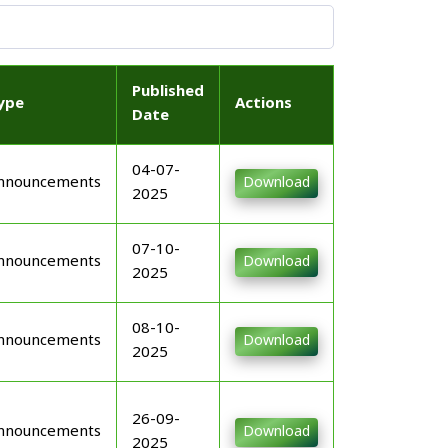
Published
ype
Actions
Date
04-07-
nnouncements
Download
2025
07-10-
nnouncements
Download
2025
08-10-
nnouncements
Download
2025
26-09-
nnouncements
Download
2025