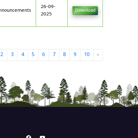
26-09-
nnouncements
Download
2025
2
3
4
5
6
7
8
9
10
›